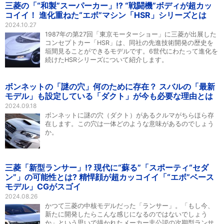
三菱の「“和製”スーパーカー」!? “戦闘機”ボディが超カッ
コイイ！ 進化重ねた“エボ”マシン「HSR」シリーズとは
2024.10.27
1987年の第27回「東京モーターショー」に三菱が出展した
コンセプトカー「HSR」は、同社の先進技術開発の歴史を
垣間見ることができるモデルです。6世代にわたって進化を
続けたHSRシリーズについて紹介します。
ボンネットの「謎の穴」何のために存在？ スバルの「最新
モデル」も設定している「ダクト」が今も必要な理由とは
2024.09.18
ボンネットに謎の穴（ダクト）があるクルマがちらほら存
在します。この穴は一体どのような意味があるのでしょう
か。
三菱「新型ランサー」!? 現代に“蘇る”「スポーティ“セダ
ン”」の可能性とは? 精悍顔が超カッコイイ「“エボ”ベース
モデル」CGがスゴイ
2024.08.26
かつて三菱の中核モデルだった「ランサー」。「もし今、
新たに開発したらこんな感じになるのではないでしょう
か」という思いで描かれたメーカー非公認の次期型ランサ