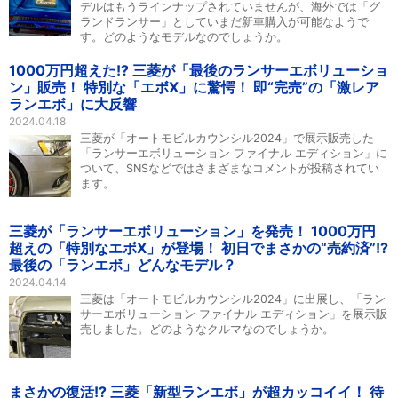
デルはもうラインナップされていませんが、海外では「グ
ランドランサー」としていまだ新車購入が可能なようで
す。どのようなモデルなのでしょうか。
1000万円超えた!? 三菱が「最後のランサーエボリューショ
ン」販売！ 特別な「エボX」に驚愕！ 即“完売”の「激レア
ランエボ」に大反響
2024.04.18
三菱が「オートモビルカウンシル2024」で展示販売した
「ランサーエボリューション ファイナル エディション」に
ついて、SNSなどではさまざまなコメントが投稿されてい
ます。
三菱が「ランサーエボリューション」を発売！ 1000万円
超えの「特別なエボX」が登場！ 初日でまさかの“売約済”!?
最後の「ランエボ」どんなモデル？
2024.04.14
三菱は「オートモビルカウンシル2024」に出展し、「ラン
サーエボリューション ファイナル エディション」を展示販
売しました。どのようなクルマなのでしょうか。
まさかの復活!? 三菱「新型ランエボ」が超カッコイイ！ 待