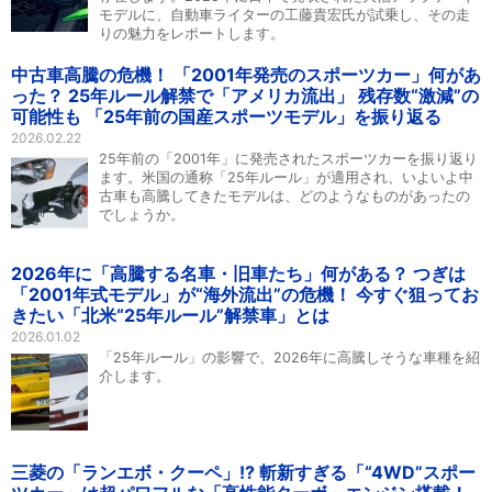
モデルに、自動車ライターの工藤貴宏氏が試乗し、その走
りの魅力をレポートします。
中古車高騰の危機！ 「2001年発売のスポーツカー」何があ
った？ 25年ルール解禁で「アメリカ流出」 残存数“激減”の
可能性も 「25年前の国産スポーツモデル」を振り返る
2026.02.22
25年前の「2001年」に発売されたスポーツカーを振り返り
ます。米国の通称「25年ルール」が適用され、いよいよ中
古車も高騰してきたモデルは、どのようなものがあったの
でしょうか。
2026年に「高騰する名車・旧車たち」何がある？ つぎは
「2001年式モデル」が“海外流出”の危機！ 今すぐ狙ってお
きたい「北米“25年ルール”解禁車」とは
2026.01.02
「25年ルール」の影響で、2026年に高騰しそうな車種を紹
介します。
三菱の「ランエボ・クーペ」!? 斬新すぎる「“4WD”スポー