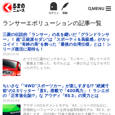
MENU
ログイン
登録
ランサーエボリューションの記事一覧
三菱の伝説的「ランサー」の名を継いだ「グランドランサ
ー」！ 超“正統派セダン”は「スポーティ＆高級感」がカッ
コイイ！ “有終の美”を飾った「最後の台湾仕様」とは！ シ
リーズ復活に期待も！
2026.03.19
かつての三菱のビッグネーム「ランサー」。同シリーズで
「最後まで残った」モデルとは、一体どのようなクルマだ
ったのでしょうか。
ちいさな「“4WD”スポーツカー」が楽しすぎる!? “絶滅寸
前”の2.5リッター「直5」搭載で「400馬力」！ ランエボ
の「正常進化版!?」な アウディ「RS 3」の実力とは
2026.03.06
アウディのCセグメントモデル「A3」シリーズのなかに、
圧倒的なパフォーマンスを誇る超高性能モデル「RS 3」が
存在します。2025年に日本で発表された大幅アップデート