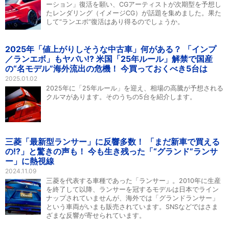
ーション」復活を願い、CGアーティストが次期型を予想し
たレンダリング（イメージCG）が話題を集めました。果た
して“ランエボ”復活はあり得るのでしょうか。
2025年「値上がりしそうな中古車」何がある？ 「インプ
／ランエボ」もヤバい!? 米国「25年ルール」解禁で国産
の“名モデル”海外流出の危機！ 今買っておくべき5台は
2025.01.02
2025年に「25年ルール」を迎え、相場の高騰が予想される
クルマがあります。そのうちの5台を紹介します。
三菱「最新型ランサー」に反響多数！ 「まだ新車で買える
の!?」と驚きの声も！ 今も生き残った「“グランド”ランサ
ー」に熱視線
2024.11.09
三菱を代表する車種であった「ランサー」。2010年に生産
を終了して以降、ランサーを冠するモデルは日本でライン
ナップされていませんが、海外では「グランドランサー」
という車両がいまも販売されています。SNSなどではさま
ざまな反響が寄せられています。