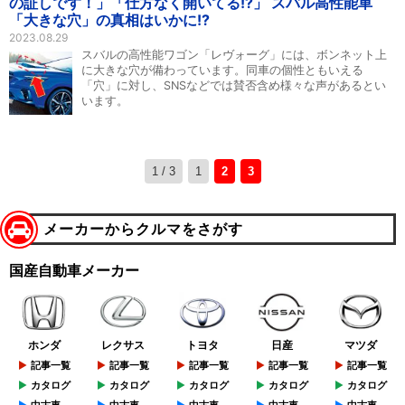
の証しです！」「仕方なく開いてる!?」 スバル高性能車
「大きな穴」の真相はいかに!?
2023.08.29
スバルの高性能ワゴン「レヴォーグ」には、ボンネット上
に大きな穴が備わっています。同車の個性ともいえる
「穴」に対し、SNSなどでは賛否含め様々な声があるとい
います。
1 / 3
1
2
3
メーカーからクルマをさがす
国産自動車メーカー
ホンダ
レクサス
トヨタ
日産
マツダ
記事一覧
記事一覧
記事一覧
記事一覧
記事一覧
カタログ
カタログ
カタログ
カタログ
カタログ