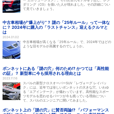
ー エボリューション」。その次世代モデルを予想し、レン
ダリング（CG）を描いた人が現れました。その詳細につい
て見ていきましょう。
中古車相場が“爆上がり”？ 謎の「25年ルール」って一体な
に？ 2024年に購入の「ラストチャンス」迎えるクルマと
は
2024.01.02
中古車相場が高くなる「25年ルール」で、2024年ではどの
ような旧モデルが高騰するのでしょうか。
ボンネットにある「謎の穴」何のため!? かつては「高性能
の証」？ 新型車に今も採用される理由とは
2023.11.16
スバルの新型クロスオーバーSUV「レヴォーグ レイバッ
ク」には、近年では珍しいボンネットの大きな穴、いわゆ
る「エアインテーク」が備わっています。高性能なスポー
ツモデルを思わせるパーツが今も残っている理由につい
て、スバルのエンジニアに聞いてみました。
ボンネット上の「謎の穴」に賛否両論!? 「パフォーマンス