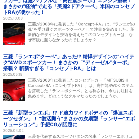
ツカー」は超パワフルな「高性能ターボ」エンジン搭載！
まさかの“軽油”で走る「美麗2ドアクーペ」米国のコンセプ
トRAが凄かった！
2025.10.08
三菱が2008年に発表した「Concept-RA」は、“ランエボの
魂”を受け継ぐスポーツクーペとして注目を集めました。革
新的なデザインと技術を備えたこのコンセプトカーは、な
ぜ市販に至らなかったのでしょうか？
三菱「ランエボ“クーペ”」あった!? 精悍デザインの“ハイテ
ク”4WDスポーツカー！ まさかの「“ディーゼル”ターボ」
搭載？ 斬新すぎる「コンセプトRA」とは
2025.05.18
三菱が2008年に発表したコンセプトカー「MITSUBISHI
Concept-RA（コンセプトRA）」は、高性能4WDシステム
を搭載した「ランエボクーペ」とも称され、今なお注目を
集めます。どのようなクルマだったのでしょうか。
三菱「新型ランエボ」!? ド迫力ワイドボディの「爆速スポ
ーツセダン」！ “復活願う”まさかの次期型「ランサー“エボ
リューション”」予想CGが話題に
2025.04.02
三菱を代表するスポーツセダンの名車「ランサーエボリュ