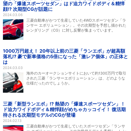
望の「爆速スポーツセダン」はド迫力ワイドボディ＆精悍
顔!? 次期型CGが話題に
2024.03.06
三菱自動車がかつて生産していた4WDスポーツセダン「ラ
ンサー エボリューション」。その次期型を予想し描かれた
レンダリング（CG）に対し反響が集まっています。
1000万円超え！ 20年以上前の三菱「ランエボ」が超高額
落札!? 豪で新車価格の5倍になった「激レア個体」の正体と
は
2024.03.03
海外のカーオークションサイトにおいて約1300万円で取引
された三菱「ランサーエボリューション」は、どのような
仕様だったのでしょうか。
三菱「新型ランエボ」!? 熱望の「爆速スポーツセダン」！
ド迫力ワイドボディ＆精悍顔がめちゃカッコイイ！ 復活期
待される次期型モデルのCGが登場
2024.02.13
三菱自動車がかつて生産していたスポーツセダン「ランサ