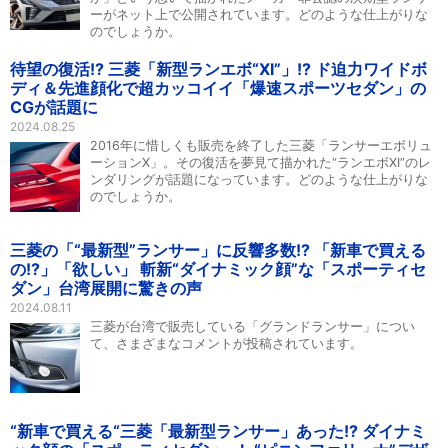
ーがネット上で公開されています。どのような仕上がりな
のでしょうか。
待望の復活!? 三菱「新型ランエボ“XI”」!? ド迫力ワイドボ
ディ＆先進顔化で超カッコイイ「爆速スポーツセダン」の
CGが話題に
2024.08.25
2016年に惜しくも販売を終了した三菱「ランサーエボリュ
ーションX」。その復活を夢見て描かれた“ランエボXI”のレ
ンダリングが話題になっています。どのような仕上がりな
のでしょうか。
三菱の「“最新型”ランサー」に反響多数!? 「新車で買える
の!?」「欲しい」 斬新“ダイナミック顔”な「スポーティセ
ダン」台湾展開に驚きの声
2024.08.11
三菱が台湾で販売している「グランドランサー」につい
て、さまざまなコメントが投稿されています。
“新車で買える“三菱「最新型ランサー」あった!? ダイナミ