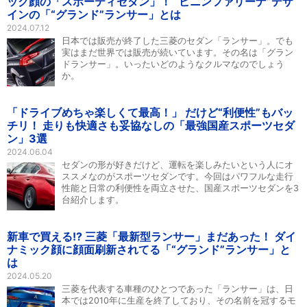
ック顔の「スポーティセダン」！ “ピニンファリーナ”デザ
インの「“グランド”ランサー」とは
2024.07.12
日本では販売が終了した三菱のセダン「ランサー」。でも
実はまだ世界では販売が続いています。その名は「グラン
ドランサー」。いったいどのようなクルマなのでしょう
か。
「ドライブめちゃ楽しくて最高！」 だけど“利便性”もバッ
チリ！ 走りも快適さも妥協なしの「最強国産スポーツセダ
ン」3選
2024.06.04
セダンの形が好きだけど、運転を楽しみたいという人にオ
ススメなのがスポーツセダンです。今回はパワフルな走行
性能と日常の利便性を両立させた、国産スポーツセダンを3
台紹介します。
新車で買える!? 三菱「最新型ランサー」まだあった！ ダイ
ナミック顔に顔面刷新されてる「“グランド”ランサー」と
は
2024.05.20
三菱を代表する車種のひとつであった「ランサー」は、日
本では2010年に生産を終了しており、その名前を冠するモ