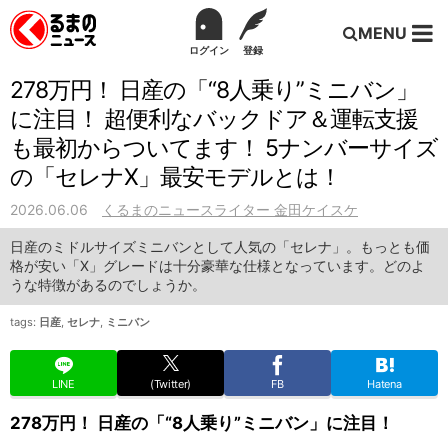
MENU
ログイン
登録
278万円！ 日産の「“8人乗り”ミニバン」
に注目！ 超便利なバックドア＆運転支援
も最初からついてます！ 5ナンバーサイズ
の「セレナX」最安モデルとは！
2026.06.06
くるまのニュースライター 金田ケイスケ
日産のミドルサイズミニバンとして人気の「セレナ」。もっとも価
格が安い「X」グレードは十分豪華な仕様となっています。どのよ
うな特徴があるのでしょうか。
tags:
日産
,
セレナ
,
ミニバン
LINE
(Twitter)
FB
Hatena
278万円！ 日産の「“8人乗り”ミニバン」に注目！