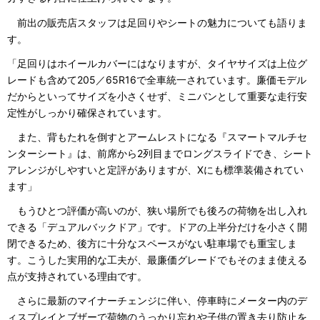
前出の販売店スタッフは足回りやシートの魅力についても語りま
す。
「足回りはホイールカバーにはなりますが、タイヤサイズは上位グ
レードも含めて205／65R16で全車統一されています。廉価モデル
だからといってサイズを小さくせず、ミニバンとして重要な走行安
定性がしっかり確保されています。
また、背もたれを倒すとアームレストになる『スマートマルチセ
ンターシート』は、前席から2列目までロングスライドでき、シート
アレンジがしやすいと定評がありますが、Xにも標準装備されてい
ます」
もうひとつ評価が高いのが、狭い場所でも後ろの荷物を出し入れ
できる「デュアルバックドア」です。ドアの上半分だけを小さく開
閉できるため、後方に十分なスペースがない駐車場でも重宝しま
す。こうした実用的な工夫が、最廉価グレードでもそのまま使える
点が支持されている理由です。
さらに最新のマイナーチェンジに伴い、停車時にメーター内のデ
ィスプレイとブザーで荷物のうっかり忘れや子供の置き去り防止を