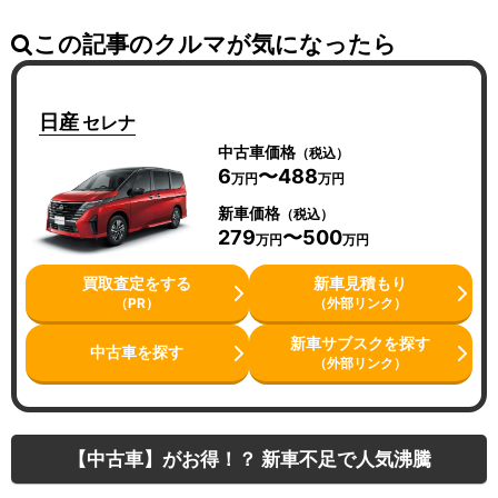
この記事のクルマが気になったら
日産
セレナ
中古車価格
（税込）
6
〜488
万円
万円
新車価格
（税込）
279
〜500
万円
万円
買取査定をする
新車見積もり
（PR）
（外部リンク）
新車サブスクを探す
中古車を探す
（外部リンク）
【中古車】がお得！？ 新車不足で人気沸騰