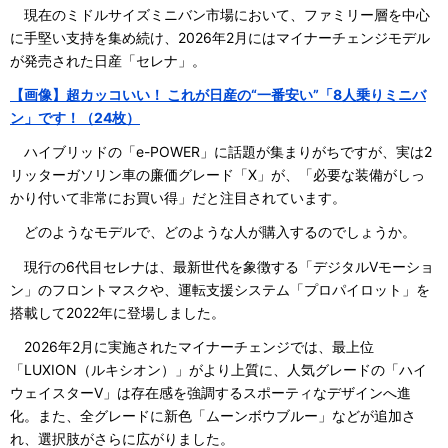
現在のミドルサイズミニバン市場において、ファミリー層を中心
に手堅い支持を集め続け、2026年2月にはマイナーチェンジモデル
が発売された日産「セレナ」。
【画像】超カッコいい！ これが日産の“一番安い”「8人乗りミニバ
ン」です！（24枚）
ハイブリッドの「e-POWER」に話題が集まりがちですが、実は2
リッターガソリン車の廉価グレード「X」が、「必要な装備がしっ
かり付いて非常にお買い得」だと注目されています。
どのようなモデルで、どのような人が購入するのでしょうか。
現行の6代目セレナは、最新世代を象徴する「デジタルVモーショ
ン」のフロントマスクや、運転支援システム「プロパイロット」を
搭載して2022年に登場しました。
2026年2月に実施されたマイナーチェンジでは、最上位
「LUXION（ルキシオン）」がより上質に、人気グレードの「ハイ
ウェイスターV」は存在感を強調するスポーティなデザインへ進
化。また、全グレードに新色「ムーンボウブルー」などが追加さ
れ、選択肢がさらに広がりました。