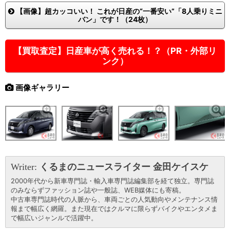
【画像】超カッコいい！ これが日産の“一番安い”「8人乗りミニ
バン」です！（24枚）
【買取査定】日産車が高く売れる！？（PR・外部リ
ンク）
画像ギャラリー
Writer:
くるまのニュースライター 金田ケイスケ
2000年代から新車専門誌・輸入車専門誌編集部を経て独立。専門誌
のみならずファッション誌や一般誌、WEB媒体にも寄稿。
中古車専門誌時代の人脈から、車両ごとの人気動向やメンテナンス情
報まで幅広く網羅。また現在ではクルマに限らずバイクやエンタメま
で幅広いジャンルで活躍中。