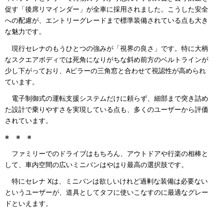
促す「後席リマインダー」が全車に採用されました。こうした安全
への配慮が、エントリーグレードまで標準装備されている点も大き
な魅力です。
現行セレナのもうひとつの強みが「視界の良さ」です。特に大柄
なスクエアボディでは死角になりがちな斜め前方のベルトラインが
少し下がっており、Aピラーの三角窓と合わせて視認性が高められ
ています。
電子制御式の運転支援システムだけに頼らず、細部まで突き詰め
た設計で乗りやすさを実現している点も、多くのユーザーから評価
されています。
※ ※ ※
ファミリーでのドライブはもちろん、アウトドアや行楽の相棒と
して、車内空間の広いミニバンはやはり最高の選択肢です。
特にセレナ Xは、ミニバンは欲しいけれど過剰な装備は必要ない
というユーザーが、道具としてタフに使いこなすのに最適なグレー
ドといえます。