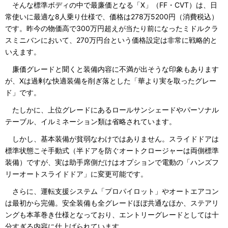
そんな標準ボディの中で最廉価となる「X」（FF・CVT）は、日
常使いに最適な8人乗り仕様で、価格は278万5200円（消費税込）
です。昨今の物価高で300万円超えが当たり前になったミドルクラ
スミニバンにおいて、270万円台という価格設定は非常に戦略的と
いえます。
廉価グレードと聞くと装備内容に不満が出そうな印象もあります
が、Xは過剰な快適装備を削ぎ落とした「華より実を取ったグレー
ド」です。
たしかに、上位グレードにあるロールサンシェードやパーソナル
テーブル、イルミネーション類は省略されています。
しかし、基本装備が貧弱なわけではありません。スライドドアは
標準状態こそ手動式（半ドアを防ぐオートクロージャーは両側標準
装備）ですが、実は助手席側だけはオプションで電動の「ハンズフ
リーオートスライドドア」に変更可能です。
さらに、運転支援システム「プロパイロット」やオートエアコン
は最初から完備。安全装備も全グレードほぼ共通なほか、ステアリ
ングも本革巻き仕様となっており、エントリーグレードとしては十
分すぎる内容に仕上げられています。