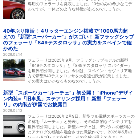
専用のフェラーリを発表しました。10台のみの希少なモデ
ルですが、一体どのような特徴があるのでしょうか。
40年ぶり復活！ 4リッターエンジン搭載で“1000馬力超
え”の「新型“スーパーカー”」がスゴい！ 新フラッグシップ
のフェラーリ「849テスタロッサ」の実力をスペインで確
かめた
2026.02.14
フェラーリは2025年9月、フラッグシップモデルの新型
「849テスタロッサ」と「849テスタロッサ スパイダー」
を世界初公開しました。今回は、スペイン・セヴィリア地
方で新型849テスタロッサを大谷達也氏が試乗しました。
その実力はいかなるものなのでしょうか。
新型「スポーツカー“ルーチェ”」初公開！ “iPhone”デザイ
ン内装×「旧車風」ステアリング採用！ 新型「フェラー
リ」の内装が伊国でお披露目
2026.02.13
フェラーリは2026年2月9日、新型フル電動スポーツカーの
名称を「ルーチェ」と発表し、その革新的なインテリアを
世界初公開しました。新型ルーチェは、デジタルの便利さ
とアナログの感触を融合させた意欲作です。2026年5月の
ワールドプレミアを前に、その全貌が見えてきました。