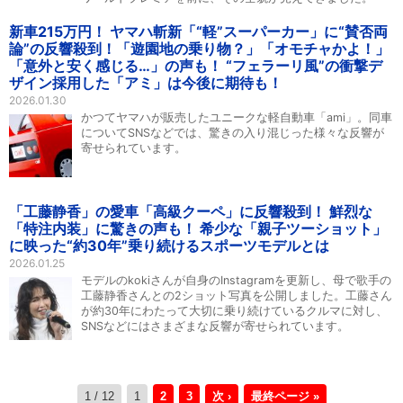
新車215万円！ ヤマハ斬新「“軽”スーパーカー」に“賛否両
論”の反響殺到！「遊園地の乗り物？」「オモチャかよ！」
「意外と安く感じる…」の声も！ “フェラーリ風”の衝撃デ
ザイン採用した「アミ」は今後に期待も！
2026.01.30
かつてヤマハが販売したユニークな軽自動車「ami」。同車
についてSNSなどでは、驚きの入り混じった様々な反響が
寄せられています。
「工藤静香」の愛車「高級クーペ」に反響殺到！ 鮮烈な
「特注内装」に驚きの声も！ 希少な「親子ツーショット」
に映った“約30年”乗り続けるスポーツモデルとは
2026.01.25
モデルのkokiさんが自身のInstagramを更新し、母で歌手の
工藤静香さんとの2ショット写真を公開しました。工藤さん
が約30年にわたって大切に乗り続けているクルマに対し、
SNSなどにはさまざまな反響が寄せられています。
1 / 12
1
2
3
次 ›
最終ページ »