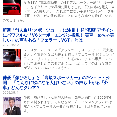
なるBEV（電気自動車）の4ドアスポーツカー新型「ルーチ
ェ」をイタリアで世界初公開しました。伝統の枠を超え、4
ドア・5人乗りというこれまでにない革新的なパッケージを
採用した次世代の跳ね馬は、どのような進化を遂げている
のでしょうか。
斬新「“1人乗り”スポーツカー」に注目！ 超“流麗”デザイン
にパワフルな「V6ターボ」エンジン搭載！ 実車「めちゃ美
しい」の声もある「フェラーリVGT」とは
2026.05.17
レースゲームシリーズ「グランツーリスモ」で1300馬力超
えという驚異的な出力表示を持つ「フェラーリ ビジョン グ
ランツーリスモ」。フェラーリ初のバーチャル専用モデル
として誕生したこのモデルには、はたしてどのような魅力
が詰まっているのでしょうか。
俳優「舘ひろし」と「高級スポーツカー」の2ショット公
開！ 「こんなに絵になる人はいない」の声も上がる「外
車」どんなクルマ？
2026.05.11
俳優・舘ひろしさん主演の映画「免許返納!?」が2026年6
月に公開されます。そんななか、公式インスタグラムには
舘さん×フェラーリの一枚が投稿され、注目を集めていま
す。