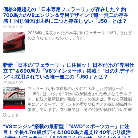
価格3億超えの「日本専用フェラーリ」が存在した？ 約
700馬力のV8エンジン＆専用デザインで唯一無二の存在
感！ 同じ個体は世界に二つと存在しない「J50」とは？
2026.05.07
2016年に発表された日本専用のフェラーリ「J50」とはど
のようなモデルなのでしょうか。
斬新「日本の“フェラーリ”」に注目ッ！ 日本だけの“専用仕
立て”＆690馬力「V8ツインターボ」搭載！ “日の丸デザイ
ン”も採用されている唯一無二の「J50」とは？
2026.05.07
フェラーリが日本市場のために生み出した特別な一台
「J50」は、わずか10台のみが製造された希少なモデルで
す。伝統と最新技術が融合したその魅力は、単なる高性能
車にとどまらず、ブランドの歴史や日本との深い関係性を
象徴しています。本記事では、その特徴や価値について解
説します。
“V8エンジン”搭載の最新型「“4WD”スポーツカー」に注
目！ 全長4.7m級ボディ＆1000馬力超え!? 40年ぶり復活