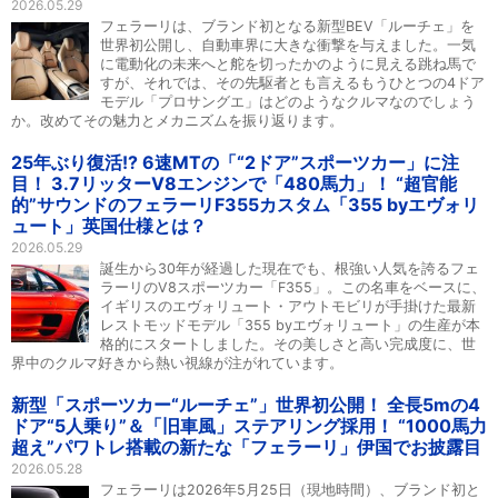
2026.05.29
フェラーリは、ブランド初となる新型BEV「ルーチェ」を
世界初公開し、自動車界に大きな衝撃を与えました。一気
に電動化の未来へと舵を切ったかのように見える跳ね馬で
すが、それでは、その先駆者とも言えるもうひとつの4ドア
モデル「プロサングエ」はどのようなクルマなのでしょう
か。改めてその魅力とメカニズムを振り返ります。
25年ぶり復活!? 6速MTの「“2ドア”スポーツカー」に注
目！ 3.7リッターV8エンジンで「480馬力」！ “超官能
的”サウンドのフェラーリF355カスタム「355 byエヴォリ
ュート」英国仕様とは？
2026.05.29
誕生から30年が経過した現在でも、根強い人気を誇るフェ
ラーリのV8スポーツカー「F355」。この名車をベースに、
イギリスのエヴォリュート・アウトモビリが手掛けた最新
レストモッドモデル「355 byエヴォリュート」の生産が本
格的にスタートしました。その美しさと高い完成度に、世
界中のクルマ好きから熱い視線が注がれています。
新型「スポーツカー“ルーチェ”」世界初公開！ 全長5mの4
ドア“5人乗り”＆「旧車風」ステアリング採用！ “1000馬力
超え”パワトレ搭載の新たな「フェラーリ」伊国でお披露目
2026.05.28
フェラーリは2026年5月25日（現地時間）、ブランド初と