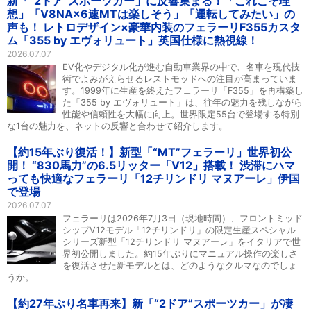
新「“2ドア”スポーツカー」に反響集まる！「これこそ理
想」「V8NA×6速MTは楽しそう」「運転してみたい」の
声も！ レトロデザイン×豪華内装のフェラーリF355カスタ
ム「355 by エヴォリュート」英国仕様に熱視線！
2026.07.07
EV化やデジタル化が進む自動車業界の中で、名車を現代技
術でよみがえらせるレストモッドへの注目が高まっていま
す。1999年に生産を終えたフェラーリ「F355」を再構築し
た「355 by エヴォリュート」は、往年の魅力を残しながら
性能や信頼性を大幅に向上。世界限定55台で登場する特別
な1台の魅力を、ネットの反響と合わせて紹介します。
【約15年ぶり復活！】新型「“MT”フェラーリ」世界初公
開！ “830馬力”の6.5リッター「V12」搭載！ 渋滞にハマ
っても快適なフェラーリ「12チリンドリ マヌアーレ」伊国
で登場
2026.07.07
フェラーリは2026年7月3日（現地時間）、フロントミッド
シップV12モデル「12チリンドリ」の限定生産スペシャル
シリーズ新型「12チリンドリ マヌアーレ」をイタリアで世
界初公開しました。約15年ぶりにマニュアル操作の楽しさ
を復活させた新モデルとは、どのようなクルマなのでしょ
うか。
【約27年ぶり名車再来】新「“2ドア”スポーツカー」が凄