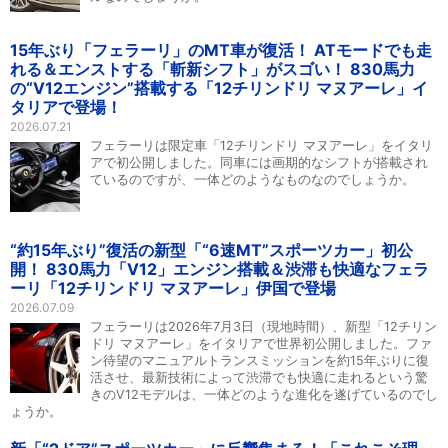
15年ぶり「フェラーリ」のMT車が復活！ ATモードでも走
れる＆エンストする「斬新シフト」がスゴい！ 830馬力
の“V12エンジン”搭載する「12チリンドリ マヌアーレ」イ
タリアで登場！
2026.07.21
フェラーリは限定車「12チリンドリ マヌアーレ」をイタリ
アで初公開しました。同車には画期的なシフトが搭載され
ているのですが、一体どのようなものなのでしょうか。
“約15年ぶり”復活の新型「“6速MT”スポーツカー」初公
開！ 830馬力「V12」エンジン搭載＆渋滞も快適なフェラ
ーリ「12チリンドリ マヌアーレ」伊国で登場
2026.07.09
フェラーリは2026年7月3日（現地時間）、新型「12チリン
ドリ マヌアーレ」をイタリアで世界初公開しました。ファ
ン待望のマニュアルトランスミッションを約15年ぶりに復
活させ、最新技術によって渋滞でも快適に走れるという驚
きのV12モデルは、一体どのような進化を遂げているのでし
ょうか。