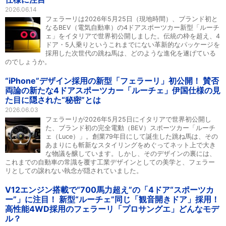
2026.06.14
フェラーリは2026年5月25日（現地時間）、ブランド初と
なるBEV（電気自動車）の4ドアスポーツカー新型「ルーチ
ェ」をイタリアで世界初公開しました。伝統の枠を超え、4
ドア・5人乗りというこれまでにない革新的なパッケージを
採用した次世代の跳ね馬は、どのような進化を遂げている
のでしょうか。
“iPhone”デザイン採用の新型「フェラーリ」初公開！ 賛否
両論の新たな4ドアスポーツカー「ルーチェ」伊国仕様の見
た目に隠された“秘密”とは
2026.06.03
フェラーリが2026年5月25日にイタリアで世界初公開し
た、ブランド初の完全電動（BEV）スポーツカー「ルーチ
ェ（Luce）」。創業79年目にして誕生した跳ね馬は、その
あまりにも斬新なスタイリングをめぐってネット上で大き
な物議を醸しています。しかし、そのデザインの裏には、
これまでの自動車の常識を覆す工業デザインとしての美学と、フェラー
リとしての譲れない執念が隠されていました。
V12エンジン搭載で“700馬力超え”の「4ドア“スポーツカ
ー”」に注目！ 新型“ルーチェ”同じ「観音開きドア」採用！
高性能4WD採用のフェラーリ「プロサングエ」どんなモデ
ル？