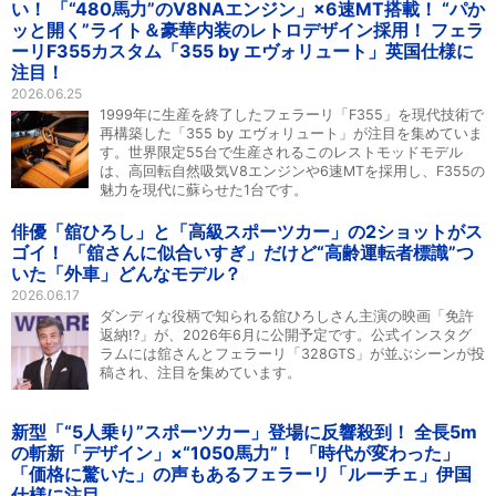
い！ 「“480馬力”のV8NAエンジン」×6速MT搭載！ “パか
ッと開く”ライト＆豪華内装のレトロデザイン採用！ フェラ
ーリF355カスタム「355 by エヴォリュート」英国仕様に
注目！
2026.06.25
1999年に生産を終了したフェラーリ「F355」を現代技術で
再構築した「355 by エヴォリュート」が注目を集めていま
す。世界限定55台で生産されるこのレストモッドモデル
は、高回転自然吸気V8エンジンや6速MTを採用し、F355の
魅力を現代に蘇らせた1台です。
俳優「舘ひろし」と「高級スポーツカー」の2ショットがス
ゴイ！ 「舘さんに似合いすぎ」だけど“高齢運転者標識”つ
いた「外車」どんなモデル？
2026.06.17
ダンディな役柄で知られる舘ひろしさん主演の映画「免許
返納!?」が、2026年6月に公開予定です。公式インスタグ
ラムには舘さんとフェラーリ「328GTS」が並ぶシーンが投
稿され、注目を集めています。
新型「“5人乗り”スポーツカー」登場に反響殺到！ 全長5m
の斬新「デザイン」×“1050馬力”！ 「時代が変わった」
「価格に驚いた」の声もあるフェラーリ「ルーチェ」伊国
仕様に注目