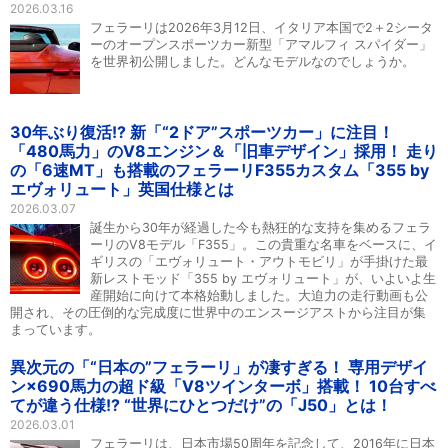
2026.03.16
フェラーリは2026年3月12日、イタリア本国で2＋2シータ
ーのオープンスポーツカー新型「アマルフィ スパイダー」
を世界初公開しました。どんなモデルなのでしょうか。
30年ぶり復活!? 新「“2ドア”スポーツカー」に注目！
「480馬力」のV8エンジン＆「旧車デザイン」採用！ 走り
の「6速MT」も搭載のフェラーリF355カスタム「355 by
エヴォリュート」英国仕様とは
2026.03.07
誕生から30年が経過した今も熱狂的な支持を集めるフェラ
ーリのV8モデル「F355」。この貴重な名車をベースに、イ
ギリスの「エヴォリュート・アウトモビリ」が手掛けた最
新レストモッド「355 by エヴォリュート」が、いよいよ生
産開始に向けて本格始動しました。大迫力の走行動画も公
開され、その圧倒的な完成度に世界中のエンスージアストから注目が集
まっています。
異次元の「“日本の”フェラーリ」が凄すぎる！ 専用デザイ
ン×690馬力の超ド級「V8ツインターボ」搭載！ 10台すべ
てが違う仕様!? “世界にひとつだけ”の「J50」とは！
2026.03.01
フェラーリは、日本市場50周年を記念して、2016年に日本