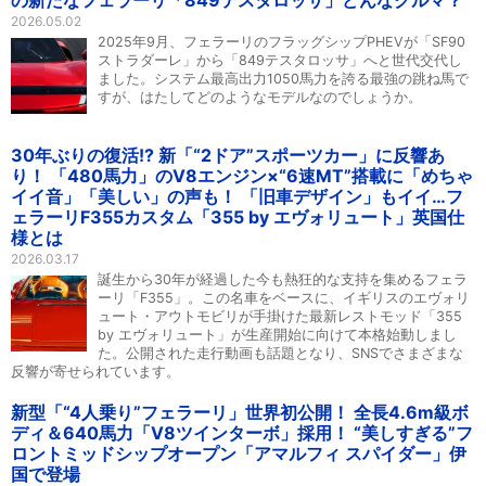
の新たなフェラーリ「849テスタロッサ」どんなクルマ？
2026.05.02
2025年9月、フェラーリのフラッグシップPHEVが「SF90
ストラダーレ」から「849テスタロッサ」へと世代交代し
ました。システム最高出力1050馬力を誇る最強の跳ね馬で
すが、はたしてどのようなモデルなのでしょうか。
30年ぶりの復活!? 新「“2ドア”スポーツカー」に反響あ
り！ 「480馬力」のV8エンジン×“6速MT”搭載に「めちゃ
イイ音」「美しい」の声も！ 「旧車デザイン」もイイ…フ
ェラーリF355カスタム「355 by エヴォリュート」英国仕
様とは
2026.03.17
誕生から30年が経過した今も熱狂的な支持を集めるフェラ
ーリ「F355」。この名車をベースに、イギリスのエヴォリ
ュート・アウトモビリが手掛けた最新レストモッド「355
by エヴォリュート」が生産開始に向けて本格始動しまし
た。公開された走行動画も話題となり、SNSでさまざまな
反響が寄せられています。
新型「“4人乗り”フェラーリ」世界初公開！ 全長4.6m級ボ
ディ＆640馬力「V8ツインターボ」採用！ “美しすぎる”フ
ロントミッドシップオープン「アマルフィ スパイダー」伊
国で登場