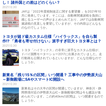
し！ 諸外国との差はどのくらい？
2021.12.30
JAFは「2022年度税制改正に関する要望書 」を2021年10
月に発表しています。そこには、自動車関連諸税を負担に
感じるユーザーの声がまとめられており、JAFでは自動車関
連諸税の見直しを要望していますが、その内容はどんなも
のなのでしょうか。
トヨタが超ド級カスタム仕様「ハイラックス」を自ら製
作!? 「勇者も寄せ付けない」派手すぎ巨大トヨタ車とは？
2021.12.30
トヨタ「ハイラックス」の非常に派手なカスタム仕様が、
ドバイ国際モーターショー2017に出展されていました。走
行動画も公開されているといいますが、どんな仕様なので
しょうか。
新東名「残り15％の区間」いつ開通？ 工事中の伊勢原大山
～新御殿場にSAやスマートIC開設へ
2021.12.30
新東名はその大半の区間が開通していますが、神奈川・静
岡県境付近の伊勢原大山IC～新御殿場IC間は今も建設が進
められています。この約40kmの区間は、いつ開通するので
しょうか。