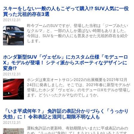
スキーをしない一般の人もこぞって購入!? SUV人気に一役
買った元祖的存在3選
2021.12.31
昨今ブームのSUVですが、登場した当初は「ジープみたい
なクルマ」と、一部の人しか選ばない時期もありました。
今回は、SUVを一般の人にも普及させた元祖的存在を紹介
します。
ホンダ新型SUV「ヴェゼル」にカスタム仕様「モデューロ
X」モデルが登場！ シティ派からスポーティなデザインに
変身!?
2021.12.31
ホンダは東京オートサロン2022の出展概要を2021年12月
24日に発表しました。そこでは、2021年春に新型モデルが
登場したホンダ「ヴェゼル」のモデューロXモデルが登場し
ます。どういったクルマなのでしょうか。
「いま平成何年？」 免許証の表記分かりづらく「うっかり
失効」に！ 令和表記と混同し期限不明な人も
2021.12.31
運転免許証の更新時、有効期限がいまだに平成表記のみの
ため、”うっかり”失効してしまうという人がいるようです。