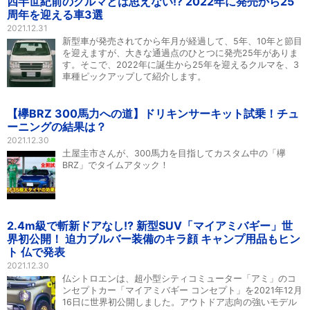
四半世紀前のクルマとは思えない!? 2022年に発売から25
周年を迎える車3選
2021.12.31
新型車が発売されてから年月が経過して、5年、10年と節目
を迎えますが、大きな通過点のひとつに発売25年がありま
す。そこで、2022年に誕生から25年を迎えるクルマを、3
車種ピックアップして紹介します。
【欅BRZ 300馬力への道】ドリキンサーキット試乗！チュ
ーニングの結果は？
2021.12.30
土屋圭市さんが、300馬力を目指してカスタム中の「欅
BRZ」でタイムアタック！
2.4m級で斬新ドアなし!? 新型SUV「マイアミバギー」世
界初公開！ 迫力ブルバー装備のキラ顔 キャンプ用品もヒン
ト 仏で発表
2021.12.30
仏シトロエンは、超小型シティコミューター「アミ」のコ
ンセプトカー「マイアミバギー コンセプト」を2021年12月
16日に世界初公開しました。アウトドア志向の強いモデル