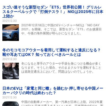
スゴい速そうな新型セダン「ET5」世界初公開！ グリルレ
ス＆クーペルックで「打倒テスラ！」 NIOは2025年に日本
上陸か
2021.12.30
2021年12月18日に中国のEVベンチャーNIOは「NIO DAY
2021」を開催。そこでは、新型セダン「ET5」のお披露目
や、今後の海外展開が明らかになりました。
冬のモコモコアウターを着用して運転すると違反になる？
靴や耳あてはOK？ 知っておくべきルールとは
2021.12.30
冬になると厚手のアウターや手袋を身につける機会が多く
なります。そうした場合、そのままクルマを運転すること
は道路交通法上において、問題はないのでしょうか。
日本のEVは「家電と同じ轍」を踏むか 押し寄せる中国メー
カー パクリの時代は終わった？
2021.12.30
中国の自動車メーカー、第一汽車が日本に上陸。2022年夏
にはEVも日本で導入するといいます。日本国内のEVは、家