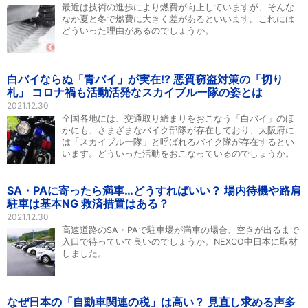
最近は技術の進歩により燃費が向上していますが、そんな
なか夏と冬で燃費に大きく差があるといいます。これには
どういった理由があるのでしょうか。
白バイならぬ「青バイ」が実在!? 悪質窃盗対策の「切り
札」 コロナ禍も活動活発なスカイブルー隊の姿とは
2021.12.30
全国各地には、交通取り締まりをおこなう「白バイ」のほ
かにも、さまざまなバイク部隊が存在しており、大阪府に
は「スカイブルー隊」と呼ばれるバイク隊が存在するとい
います。どういった活動をおこなっているのでしょうか。
SA・PAに寄ったら満車…どうすればいい？ 場内待機や路肩
駐車は基本NG 救済措置はある？
2021.12.30
高速道路のSA・PAで駐車場が満車の場合、空きが出るまで
入口で待っていて良いのでしょうか。NEXCO中日本に取材
しました。
なぜ日本の「自動車関連の税」は高い？ 見直し求める声多