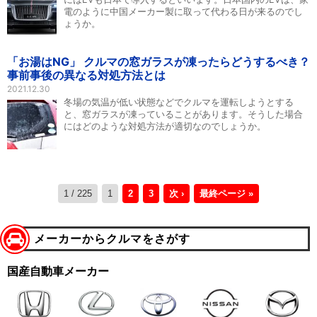
電のように中国メーカー製に取って代わる日が来るのでし
ょうか。
「お湯はNG」 クルマの窓ガラスが凍ったらどうするべき？
事前事後の異なる対処方法とは
2021.12.30
冬場の気温が低い状態などでクルマを運転しようとする
と、窓ガラスが凍っていることがあります。そうした場合
にはどのような対処方法が適切なのでしょうか。
1 / 225
1
2
3
次 ›
最終ページ »
メーカーからクルマをさがす
国産自動車メーカー