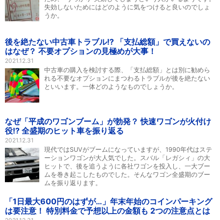
失効しないためにはどのように気をつけると良いのでしょ
うか。
後を絶たない中古車トラブル!? 「支払総額」で買えないの
はなぜ？ 不要オプションの見極めが大事！
2021.12.31
中古車の購入を検討する際、「支払総額」とは別に勧めら
れる不要なオプションにまつわるトラブルが後を絶たない
といいます。一体どのようなものでしょうか。
なぜ「平成のワゴンブーム」が勃発？ 快速ワゴンが火付け
役!? 全盛期のヒット車を振り返る
2021.12.31
現代ではSUVがブームになっていますが、1990年代はステ
ーションワゴンが大人気でした。スバル「レガシィ」の大
ヒットで、後を追うように各社ワゴンを投入し、一大ブー
ムを巻き起こしたものでした。そんなワゴン全盛期のブー
ムを振り返ります。
「1日最大600円のはずが…」年末年始のコインパーキング
は要注意！ 特別料金で予想以上の金額も 2つの注意点とは