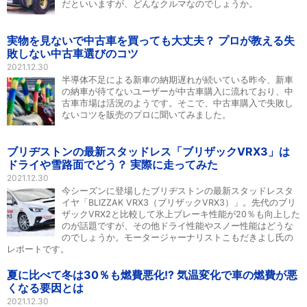
だといいますが、どんなクルマなのでしょうか。
実物を見ないで中古車を買っても大丈夫？ プロが教える失
敗しない中古車選びのコツ
2021.12.30
半導体不足による新車の納期遅れが続いている昨今、新車
の納車が待てないユーザーが中古車購入に流れており、中
古車市場は活況のようです。そこで、中古車購入で失敗し
ないコツを販売のプロに聞いてみました。
ブリヂストンの最新スタッドレス「ブリザックVRX3」は
ドライや雪路面でどう？ 実際に走ってみた
2021.12.30
今シーズンに登場したブリヂストンの最新スタッドレスタ
イヤ「BLIZZAK VRX3（ブリザックVRX3）」。先代のブリ
ザックVRX2と比較して氷上ブレーキ性能が20％も向上した
のが話題ですが、その他ドライ性能やスノー性能はどうな
のでしょうか。モータージャーナリストこもだきよし氏の
レポートです。
夏に比べて冬は30％も燃費悪化!? 気温変化で車の燃費が悪
くなる要因とは
2021.12.30