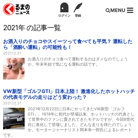
MENU
ログイン
登録
2021年 の記事一覧
お酒入りのチョコやスイーツって食べても平気？ 運転した
ら「酒酔い運転」の可能性も！
2021.12.31
お酒入りのチョコ食べて運転するのはダメなのでしょう
か。年末年始で気になる運転の話です。
VW新型「ゴルフGTI」日本上陸！ 激進化したホットハッチ
の代表モデルの走りはどう変わった？
2021.12.31
2021年12月22日に日本にやってきたVW新型「ゴルフ
GTI」。1974年に初代が登場以来、ホットハッチの代表とし
て世界中のファンに愛されてきたモデルですが、今回8世代
目に進化して登場しました。どんな走りを得たのでしょう
か。モータージャーナリスト岡本幸一郎氏によるレポート
です。