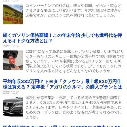
2021.12.31
コインパーキングの料金は、曜日や時間、イベント時など
さまざまな要因により変わります。年末年始は特に注意が
必要ですが、どのように気を付ければ良いでしょうか。
続くガソリン価格高騰！この年末年始 少しでも燃料代を抑
えるオトクな方法とは？
2021.12.31
2021年になって急激に高騰したガソリン価格。いまでは1リ
ッターあたりのレギュラー価格が全国平均で168円前後で推
移しています。2021年初頭に比べると1リッターあたり30
円以上値上がりしている状況ですが、少しでもおトクにガ
ソリンを入れる方法とはどんなものなのでしょうか。
平均年収332万円!? トヨタ「クラウン」最上級820万円仕
様は買える？ 定年後「アガリのクルマ」の購入プランとは
2021.12.31
国税庁が毎年集計・発表している民間給与実態統計調査に
よると、60代の人の平均年収はおよそ400万円程度である
ことがわかります。仕事をリタイアし、老後生活を楽しむ
ためのカープランは、どのようなものが考えられるのでし
ょうか。