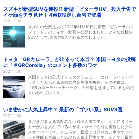
スズキが新型SUVを連投!? 新型「ビターラHV」投入予告で
イケ顔をチラ見せ！ 4WD設定し台湾で登場
2021.11.30
スズキの台湾法人は2021年11月19日に新型「ビターラハイ
ブリッド」のティザー動画を公開しました。どんな仕様の
SUVとして現地に投入されるのでしょうか。
トヨタ「GRカローラ」が出るって本当？ 米国トヨタの投稿
に「＃GRCorolla」のコメント多数のワケ
2021.11.30
米国トヨタは公式インスタグラムに、「カローラハッチバ
ック」とみられる車両の内装画像を投稿。その画像は、
「GRカローラハッチバック」の登場を意味しているものだ
といわれています。
いま密かに人気上昇中？ 最新の「ゴツい系」SUV3選
2021.11.30
まだまだ衰える気配のないSUV人気ですが、とくに各メー
カーが力を入れているのがオンロード性能を重視したクロ
スオーバーです。ところが、直近ではクロカン車やオフロ
ード性能も考慮したSUVも人気上昇中です。そこで、最新