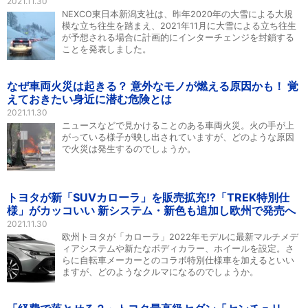
2021.11.30
NEXCO東日本新潟支社は、昨年2020年の大雪による大規
模な立ち往生を踏まえ、2021年11月に大雪による立ち往生
が予想される場合に計画的にインターチェンジを封鎖する
ことを発表しました。
なぜ車両火災は起きる？ 意外なモノが燃える原因かも！ 覚
えておきたい身近に潜む危険とは
2021.11.30
ニュースなどで見かけることのある車両火災。火の手が上
がっている様子が映し出されていますが、どのような原因
で火災は発生するのでしょうか。
トヨタが新「SUVカローラ」を販売拡充!?「TREK特別仕
様」がカッコいい 新システム・新色も追加し欧州で発売へ
2021.11.30
欧州トヨタが「カローラ」2022年モデルに最新マルチメデ
ィアシステムや新たなボディカラー、ホイールを設定。さ
らに自転車メーカーとのコラボ特別仕様車を加えるといい
ますが、どのようなクルマになるのでしょうか。