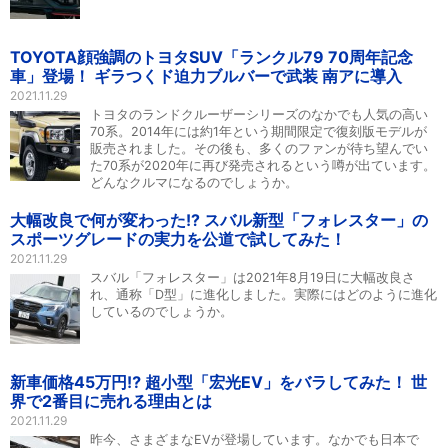
TOYOTA顔強調のトヨタSUV「ランクル79 70周年記念
車」登場！ ギラつくド迫力ブルバーで武装 南アに導入
2021.11.29
トヨタのランドクルーザーシリーズのなかでも人気の高い
70系。2014年には約1年という期間限定で復刻版モデルが
販売されました。その後も、多くのファンが待ち望んでい
た70系が2020年に再び発売されるという噂が出ています。
どんなクルマになるのでしょうか。
大幅改良で何が変わった!? スバル新型「フォレスター」の
スポーツグレードの実力を公道で試してみた！
2021.11.29
スバル「フォレスター」は2021年8月19日に大幅改良さ
れ、通称「D型」に進化しました。実際にはどのように進化
しているのでしょうか。
新車価格45万円⁉︎ 超小型「宏光EV」をバラしてみた！ 世
界で2番目に売れる理由とは
2021.11.29
昨今、さまざまなEVが登場しています。なかでも日本で