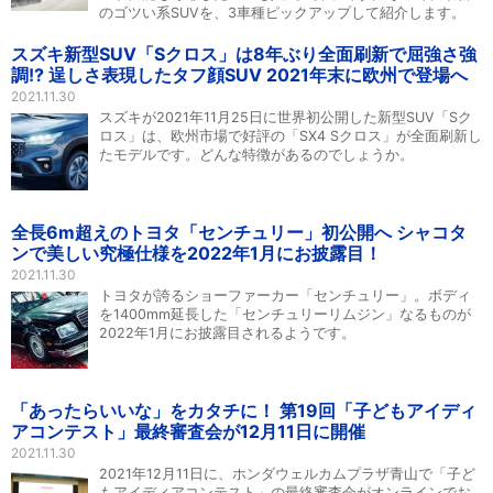
のゴツい系SUVを、3車種ピックアップして紹介します。
スズキ新型SUV「Sクロス」は8年ぶり全面刷新で屈強さ強
調!? 逞しさ表現したタフ顔SUV 2021年末に欧州で登場へ
2021.11.30
スズキが2021年11月25日に世界初公開した新型SUV「Sク
ロス」は、欧州市場で好評の「SX4 Sクロス」が全面刷新し
たモデルです。どんな特徴があるのでしょうか。
全長6m超えのトヨタ「センチュリー」初公開へ シャコタ
ンで美しい究極仕様を2022年1月にお披露目！
2021.11.30
トヨタが誇るショーファーカー「センチュリー」。ボディ
を1400mm延長した「センチュリーリムジン」なるものが
2022年1月にお披露目されるようです。
「あったらいいな」をカタチに！ 第19回「子どもアイディ
アコンテスト」最終審査会が12月11日に開催
2021.11.30
2021年12月11日に、ホンダウェルカムプラザ青山で「子ど
もアイディアコンテスト」の最終審査会がオンラインでお