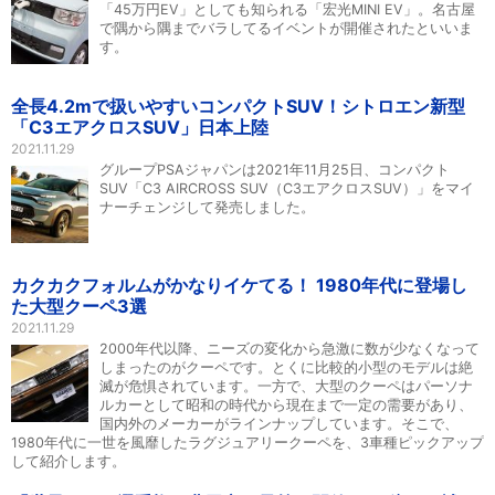
「45万円EV」としても知られる「宏光MINI EV」。名古屋
で隅から隅までバラしてるイベントが開催されたといいま
す。
全長4.2mで扱いやすいコンパクトSUV！シトロエン新型
「C3エアクロスSUV」日本上陸
2021.11.29
グループPSAジャパンは2021年11月25日、コンパクト
SUV「C3 AIRCROSS SUV（C3エアクロスSUV）」をマイ
ナーチェンジして発売しました。
カクカクフォルムがかなりイケてる！ 1980年代に登場し
た大型クーペ3選
2021.11.29
2000年代以降、ニーズの変化から急激に数が少なくなって
しまったのがクーペです。とくに比較的小型のモデルは絶
滅が危惧されています。一方で、大型のクーペはパーソナ
ルカーとして昭和の時代から現在まで一定の需要があり、
国内外のメーカーがラインナップしています。そこで、
1980年代に一世を風靡したラグジュアリークーペを、3車種ピックアップ
して紹介します。