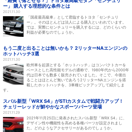
「経費で落とせる？」トヨタ最高級セダン「センチュリ
ー」 購入する理想的な条件とは
2021.11.30
「国産最高級車」として君臨するトヨタ「センチュリ
ー」。そのほとんどは法人による購入といわれています。
では、実際にセンチュリーを購入するには、どのくらいの
利益が必要なのでしょうか。
もう二度と出ることは無いかも？ 2リッターNAエンジンの
ホットハッチ3選
2021.11.30
欧州車を起源とする「ホットハッチ」はコンパクトカーを
ベースとした高性能モデルの通称で、1980年代から2000年
代は日本でも数多く販売されていました。そこで、今後出
ることはほとんど無いであろう2リッターNAエンジンを搭
載したホットハッチを、3車種ピックアップして紹介しま
す。
スバル新型「WRX S4」がSTIカスタムで戦闘力アップ！
チェリーレッドが鮮やかなスポーツパーツ登場
2021.11.29
2021年11月25日に発表されたスバル新型「WRX S4」に、
デザイン性や機能性を高める各種パーツが設定されまし
た。どのようなアクセサリーがあるのでしょうか。