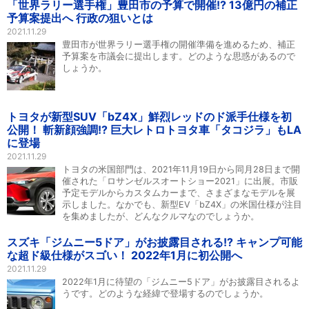
「世界ラリー選手権」豊田市の予算で開催!? 13億円の補正
予算案提出へ 行政の狙いとは
2021.11.29
豊田市が世界ラリー選手権の開催準備を進めるため、補正
予算案を市議会に提出します。どのような思惑があるので
しょうか。
トヨタが新型SUV「bZ4X」鮮烈レッドのド派手仕様を初
公開！ 斬新顔強調!? 巨大レトロトヨタ車「タコジラ」もLA
に登場
2021.11.29
トヨタの米国部門は、2021年11月19日から同月28日まで開
催された「ロサンゼルスオートショー2021」に出展。市販
予定モデルからカスタムカーまで、さまざまなモデルを展
示しました。なかでも、新型EV「bZ4X」の米国仕様が注目
を集めましたが、どんなクルマなのでしょうか。
スズキ「ジムニー5ドア」がお披露目される!? キャンプ可能
な超ド級仕様がスゴい！ 2022年1月に初公開へ
2021.11.29
2022年1月に待望の「ジムニー5ドア」がお披露目されるよ
うです。どのような経緯で登場するのでしょうか。