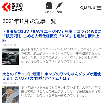
MENU
ログイン
登録
2021年11月 の記事一覧
トヨタ新型SUV「RAV4 エッジHV」発表！ ゴツ顔4WDに
「販売7割」占める人気仕様拡充 「XSE」も追加し豪州上
陸
2021.11.30
豪州トヨタがクロスオーバーSUV「RAV4」のラインナップ
を拡充。最上級グレードにハイブリッド車を追加するとと
もに、ミドルクラスの新グレード「XSE」を設定します。
それぞれどのようなスペックなのでしょうか。
犬とのドライブに最適！ ホンダのワンちゃんグッズが超使
える！ こだわりの“肉球”アイテムとは？
2021.11.30
ホンダはペット用品にも力をいれています。犬をクルマに
乗せて出かけるための純正アクセサリーが多数用意されて
いますが、どのような商品があるのでしょうか。