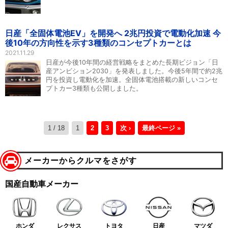
日産「全固体電池EV」を開発へ 2兆円投資で電動化加速 今
後10年の方向性を示す3種類のコンセプトカーとは
2021.11.29
日産が今後10年間の経営戦略をまとめた長期ビジョン「日
産アンビション2030」を発表しました。今後5年間で約2兆
円を投資し電動化を加速。全固体電池搭載の新しいコンセ
プトカー3種類も公開しました。
1 / 18
1
2
3
次 ›
最終ページ »
メーカーからクルマをさがす
国産自動車メーカー
ホンダ
レクサス
トヨタ
日産
マツダ