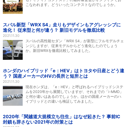
こなわれます。どういったコンテストなのでしょうか。
スバル新型「WRX S4」走りもデザインもアグレッシブに
進化！ 従来型と何が違う？ 新旧モデルを徹底比較
2021.11.30
スバルの高性能セダン「WRX S4」が新型にフルモデルチェ
ンジしますが、従来モデルからどう進化したのでしょう
か。新旧WRXを徹底比較してみました。
ホンダのハイブリッド「e：HEV」はトヨタや日産とどう違
う？ 国産メーカーのHVの長所と短所とは
2021.11.30
現在ホンダは、「e：HEV」と呼ばれるハイブリッドシステ
ムを2020年から展開していますが、それまでの「i-MMD」
と何か違いはあるのでしょうか。ほかの国産メーカーのハ
イブリッドとの違いも検証してみました。
2020年「関越道大規模立ち往生」はなぜ起きた？ 事前IC
封鎖も辞さない2021年の対策とは