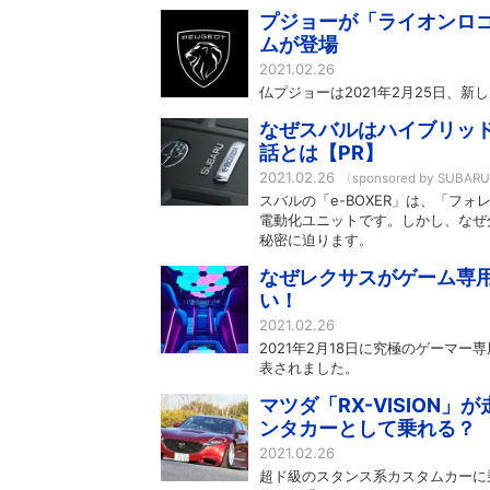
プジョーが「ライオンロゴ
ムが登場
2021.02.26
仏プジョーは2021年2月25日、
なぜスバルはハイブリッド
話とは【PR】
2021.02.26
〈sponsored by SUBAR
スバルの「e-BOXER」は、「フ
電動化ユニットです。しかし、なぜ
秘密に迫ります。
なぜレクサスがゲーム専用
い！
2021.02.26
2021年2月18日に究極のゲーマ
表されました。
マツダ「RX-VISION」
ンタカーとして乗れる？
2021.02.26
超ド級のスタンス系カスタムカーに