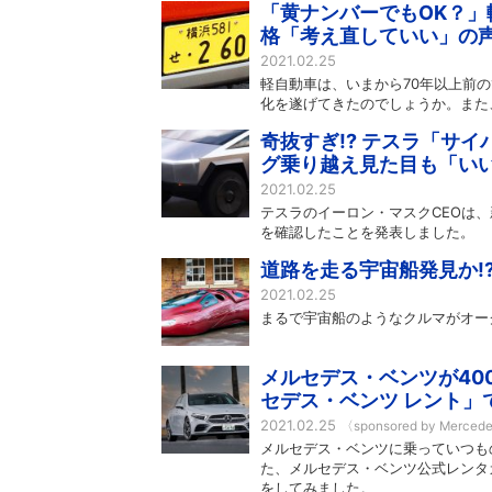
「黄ナンバーでもOK？」
格「考え直していい」の
2021.02.25
軽自動車は、いまから70年以上前の
化を遂げてきたのでしょうか。また
奇抜すぎ!? テスラ「サ
グ乗り越え見た目も「い
2021.02.25
テスラのイーロン・マスクCEOは
を確認したことを発表しました。
道路を走る宇宙船発見か!?
2021.02.25
まるで宇宙船のようなクルマがオー
メルセデス・ベンツが40
セデス・ベンツ レント」
2021.02.25
〈sponsored by Merced
メルセデス・ベンツに乗っていつもの
た、メルセデス・ベンツ公式レンタ
をしてみました。