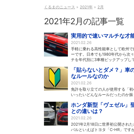
くるまのニュース
2021年
2月
2021年2月の記事一覧
実用的で速いマルチな才能
2021.02.26
手軽に乗れる高性能車として欧州で
ーです。日本でも1980年代から
チを年代別に3車種ピックアップし
「貼らないとダメ？」車の
なルールなのか
2021.02.26
免許を取り立ての人が使用する「初
いったいどんなルールだったのか振
ホンダ新型「ヴェゼル」登場
との違いは？
2021.02.26
2021年2月18日に世界初公開さ
バルといえばトヨタ「C-HR」で