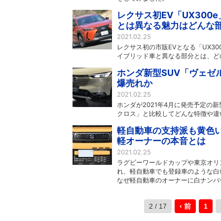
レクサス初EV「UX30
とは異なる魅力はどんな
2021.02.25
レクサス初の市販EVとなる「UX30
イブリッド車と異なる部分とは、ど
ホンダ新型SUV「ヴェゼ
爆売れか
2021.02.25
ホンダが2021年4月に発売予定
クロス」と比較してどんな特徴や違
軽自動車の支持派も黄色い
軽オーナーの本音とは
2021.02.25
ラグビーワールドカップや東京オリ
れ、軽自動車でも登録車のような白
なぜ軽自動車のオーナーに白ナンバ
2 / 17
‹ 前
1