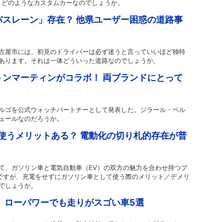
」です。どのようなカスタムカーなのでしょうか。
スレーン」存在？ 他県ユーザー困惑の道路事
古屋市には、初見のドライバーは必ず迷うと言っていいほど独特
あります。それは一体どういった道路なのでしょうか。
ンマーティンがコラボ！ 両ブランドにとって
ルゴを公式ウォッチパートナーとして発表した。ジラール・ペル
ュールなのだろうか。
使うメリットある？ 電動化の切り札的存在が普
て、ガソリン車と電気自動車（EV）の双方の魅力を合わせ持つプ
）ですが、充電をせずにガソリン車として使う際のメリット／デメリ
でしょうか。
 ローパワーでも走りがスゴい車5選