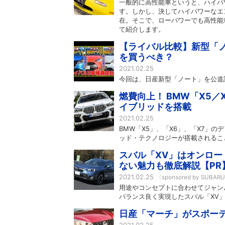
一般的に高性能車というと、ハイパ
す。しかし、決してハイパワーなエ
在。そこで、ローパワーでも高性能
て紹介します。
【ライバル比較】新型「
を買うべき？
2021.02.25
今回は、日産新型「ノート」を公道
燃費向上！ BMW「X5／
イブリッドを搭載
2021.02.25
BMW「X5」、「X6」、「X7」
ッド・テクノロジーが搭載されるこ
スバル「XV」はオンロー
ない魅力も徹底解説【PR
2021.02.25
〈sponsored by SUBAR
用途やコンセプトに合わせてジャン
バランス良く実現したスバル「XV
日産「マーチ」がスポーテ