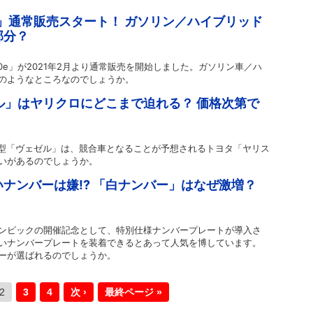
0e」通常販売スタート！ ガソリン／ハイブリッド
部分？
0e」が2021年2月より通常販売を開始しました。ガソリン車／ハ
のようなところなのでしょうか。
ル」はヤリクロにどこまで迫れる？ 価格次第で
の新型「ヴェゼル」は、競合車となることが予想されるトヨタ「ヤリス
いがあるのでしょうか。
ナンバーは嫌!? 「白ナンバー」はなぜ激増？
ンピックの開催記念として、特別仕様ナンバープレートが導入さ
いナンバープレートを装着できるとあって人気を博しています。
ーが選ばれるのでしょうか。
2
3
4
次 ›
最終ページ »