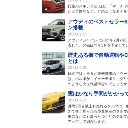
2021.02.25
日産のメキシコ法人は、「マーチ 2
た安全性能など、どのようなモデル
アウディのベストセラーS
ン搭載
2021.02.25
アウディジャパンは2021年2月2
表した。発売は同年5月を予定して
歴史ある街で自動運転やC
とは
2021.02.25
日本ではトヨタが未来都市の「ウー
は、ボルボが「イェーテボリ・グリ
のような次世代都市なのでしょうか
実はかなり手間がかかって
2021.02.25
月間2万台以上も売れるクルマは、
外で多く見られる少量生産のクルマ
車のなかにも凝ったつくりのクルマ
アップして紹介します。