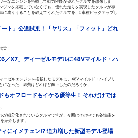
ワーなエンジンを搭載して動力性能が優れたクルマを想像しま
ンジンを搭載していなくても、優れた走りを実現したクルマが存
車に成りうることを教えてくれたクルマを、5車種ピックアップし
ノート」公道試乗！「ヤリス」「フィット」どれ
試乗！
X6／X7」ディーゼルモデルに48Vマイルド・ハ
のディーゼルエンジンを搭載したモデルに、48Vマイルド・ハイブリ
とになった。燃費はどれほど向上したのだろうか。
ドもオフロードもイケる優等生！ それだけでは
】
U〉
ルが細分化されているクルマですが、今回はその中でも各性能を
」を紹介します。
ィにイメチェン!? 迫力増した新型モデル登場