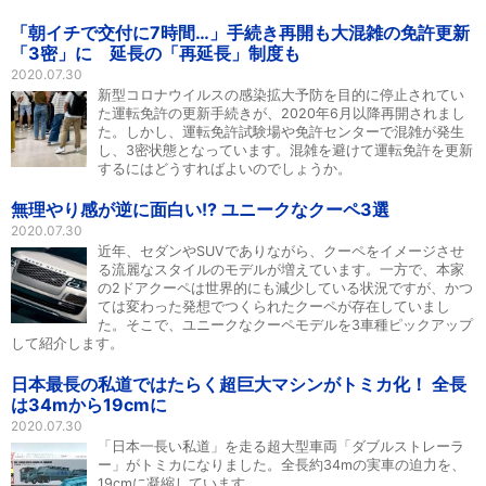
「朝イチで交付に7時間…」手続き再開も大混雑の免許更新
「3密」に 延長の「再延長」制度も
2020.07.30
新型コロナウイルスの感染拡大予防を目的に停止されてい
た運転免許の更新手続きが、2020年6月以降再開されまし
た。しかし、運転免許試験場や免許センターで混雑が発生
し、3密状態となっています。混雑を避けて運転免許を更新
するにはどうすればよいのでしょうか。
無理やり感が逆に面白い!? ユニークなクーペ3選
2020.07.30
近年、セダンやSUVでありながら、クーペをイメージさせ
る流麗なスタイルのモデルが増えています。一方で、本家
の2ドアクーペは世界的にも減少している状況ですが、かつ
ては変わった発想でつくられたクーペが存在していまし
た。そこで、ユニークなクーペモデルを3車種ピックアップ
して紹介します。
日本最長の私道ではたらく超巨大マシンがトミカ化！ 全長
は34mから19cmに
2020.07.30
「日本一長い私道」を走る超大型車両「ダブルストレーラ
ー」がトミカになりました。全長約34mの実車の迫力を、
19cmに凝縮しています。