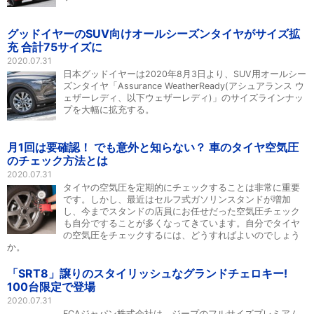
グッドイヤーのSUV向けオールシーズンタイヤがサイズ拡
充 合計75サイズに
2020.07.31
日本グッドイヤーは2020年8月3日より、SUV用オールシー
ズンタイヤ「Assurance WeatherReady(アシュアランス ウ
ェザーレディ、以下ウェザーレディ)」のサイズラインナッ
プを大幅に拡充する。
月1回は要確認！ でも意外と知らない？ 車のタイヤ空気圧
のチェック方法とは
2020.07.31
タイヤの空気圧を定期的にチェックすることは非常に重要
です。しかし、最近はセルフ式ガソリンスタンドが増加
し、今までスタンドの店員にお任せだった空気圧チェック
も自分ですることが多くなってきています。自分でタイヤ
の空気圧をチェックするには、どうすればよいのでしょう
か。
「SRT8」譲りのスタイリッシュなグランドチェロキー!
100台限定で登場
2020.07.31
FCAジャパン株式会社は、ジープのフルサイズプレミアム