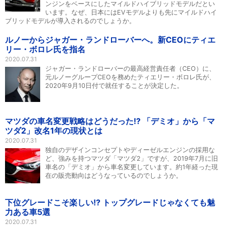
ンジンをベースにしたマイルドハイブリッドモデルだとい
います。なぜ、日本にはEVモデルよりも先にマイルドハイ
ブリッドモデルが導入されるのでしょうか。
ルノーからジャガー・ランドローバーへ。新CEOにティエ
リー・ボロレ氏を指名
2020.07.31
ジャガー・ランドローバーの最高経営責任者（CEO）に、
元ルノーグループCEOを務めたティエリー・ボロレ氏が、
2020年9月10日付で就任することが決定した。
マツダの車名変更戦略はどうだった!? 「デミオ」から「マ
ツダ2」改名1年の現状とは
2020.07.31
独自のデザインコンセプトやディーゼルエンジンの採用な
ど、強みを持つマツダ「マツダ2」ですが、2019年7月に旧
車名の「デミオ」から車名変更しています。約1年経った現
在の販売動向はどうなっているのでしょうか。
下位グレードこそ楽しい!? トップグレードじゃなくても魅
力ある車5選
2020.07.31