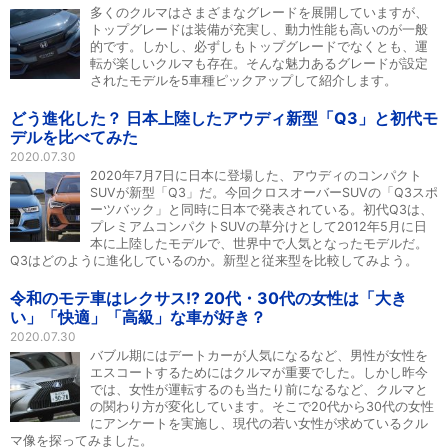
多くのクルマはさまざまなグレードを展開していますが、
トップグレードは装備が充実し、動力性能も高いのが一般
的です。しかし、必ずしもトップグレードでなくとも、運
転が楽しいクルマも存在。そんな魅力あるグレードが設定
されたモデルを5車種ピックアップして紹介します。
どう進化した？ 日本上陸したアウディ新型「Q3」と初代モ
デルを比べてみた
2020.07.30
2020年7月7日に日本に登場した、アウディのコンパクト
SUVが新型「Q3」だ。今回クロスオーバーSUVの「Q3スポ
ーツバック」と同時に日本で発表されている。初代Q3は、
プレミアムコンパクトSUVの草分けとして2012年5月に日
本に上陸したモデルで、世界中で人気となったモデルだ。
Q3はどのように進化しているのか。新型と従来型を比較してみよう。
令和のモテ車はレクサス!? 20代・30代の女性は「大き
い」「快適」「高級」な車が好き？
2020.07.30
バブル期にはデートカーが人気になるなど、男性が女性を
エスコートするためにはクルマが重要でした。しかし昨今
では、女性が運転するのも当たり前になるなど、クルマと
の関わり方が変化しています。そこで20代から30代の女性
にアンケートを実施し、現代の若い女性が求めているクル
マ像を探ってみました。