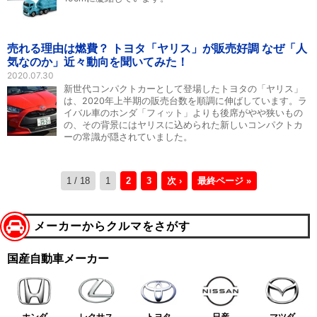
売れる理由は燃費？ トヨタ「ヤリス」が販売好調 なぜ「人
気なのか」近々動向を聞いてみた！
2020.07.30
新世代コンパクトカーとして登場したトヨタの「ヤリス」
は、2020年上半期の販売台数を順調に伸ばしています。ラ
イバル車のホンダ「フィット」よりも後席がやや狭いもの
の、その背景にはヤリスに込められた新しいコンパクトカ
ーの常識が隠されていました。
1 / 18
1
2
3
次 ›
最終ページ »
メーカーからクルマをさがす
国産自動車メーカー
ホンダ
レクサス
トヨタ
日産
マツダ