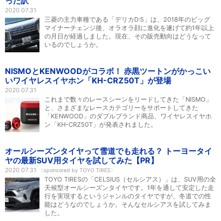
った訳
2020.07.31
三菱の主力車種である「デリカD:5」は、2018年のビッグ
マイナーチェンジ後、オラオラ顔に進化を遂げて約1年以上
の月日が経過しました。現在、その販売動向はどうなって
いるのでしょうか。
NISMOとKENWOODがコラボ！ 赤黒ツートンがかっこい
いワイヤレスイヤホン「KH-CRZ50T」が登場
2020.07.31
これまで数々のレースシーンをリードしてきた「NISMO」
と、さまざまなレースカテゴリーをサポートしてきた
「KENWOOD」のダブルブランド商品、ワイヤレスイヤホ
ン「KH-CRZ50T」が発表されました。
オールシーズンタイヤって雪道でも走れる？ トーヨータイ
ヤの最新SUV用タイヤを試してみた【PR】
2020.07.31
〈sponsored by TOYO TIRES〉
TOYO TIRESの「CELSIUS（セルシアス）」は、SUV用の全
天候型オールシーズンタイヤです。1年を通して安定した走
行を実現するというジャンルのタイヤですが、冬道での性
能はどうなのでしょうか。そんなセルシアスを試してみま
した。