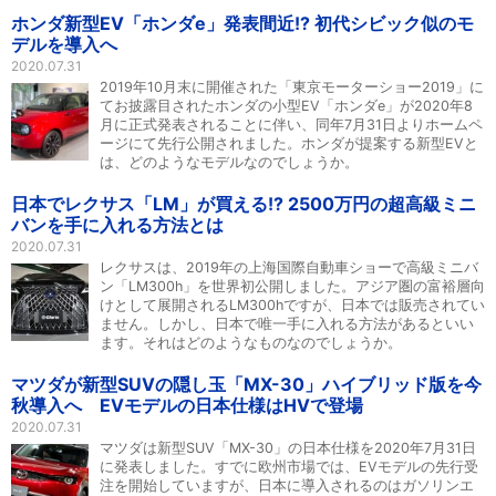
ホンダ新型EV「ホンダe」発表間近!? 初代シビック似のモ
デルを導入へ
2020.07.31
2019年10月末に開催された「東京モーターショー2019」に
てお披露目されたホンダの小型EV「ホンダe」が2020年8
月に正式発表されることに伴い、同年7月31日よりホームペ
ージにて先行公開されました。ホンダが提案する新型EVと
は、どのようなモデルなのでしょうか。
日本でレクサス「LM」が買える!? 2500万円の超高級ミニ
バンを手に入れる方法とは
2020.07.31
レクサスは、2019年の上海国際自動車ショーで高級ミニバ
ン「LM300h」を世界初公開しました。アジア圏の富裕層向
けとして展開されるLM300hですが、日本では販売されてい
ません。しかし、日本で唯一手に入れる方法があるといい
ます。それはどのようなものなのでしょうか。
マツダが新型SUVの隠し玉「MX-30」ハイブリッド版を今
秋導入へ EVモデルの日本仕様はHVで登場
2020.07.31
マツダは新型SUV「MX-30」の日本仕様を2020年7月31日
に発表しました。すでに欧州市場では、EVモデルの先行受
注を開始していますが、日本に導入されるのはガソリンエ