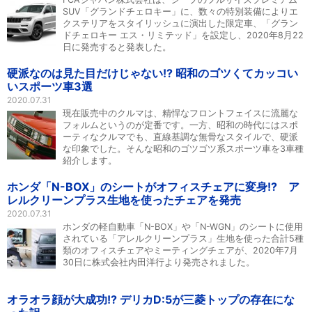
SUV「グランドチェロキー」に、数々の特別装備によりエ
クステリアをスタイリッシュに演出した限定車、「グラン
ドチェロキー エス・リミテッド」を設定し、2020年8月22
日に発売すると発表した。
硬派なのは見た目だけじゃない!? 昭和のゴツくてカッコい
いスポーツ車3選
2020.07.31
現在販売中のクルマは、精悍なフロントフェイスに流麗な
フォルムというのが定番です。一方、昭和の時代にはスポ
ーティなクルマでも、直線基調な無骨なスタイルで、硬派
な印象でした。そんな昭和のゴツゴツ系スポーツ車を3車種
紹介します。
ホンダ「N-BOX」のシートがオフィスチェアに変身!? ア
レルクリーンプラス生地を使ったチェアを発売
2020.07.31
ホンダの軽自動車「N-BOX」や「N-WGN」のシートに使用
されている「アレルクリーンプラス」生地を使った合計5種
類のオフィスチェアやミーティングチェアが、2020年7月
30日に株式会社内田洋行より発売されました。
オラオラ顔が大成功!? デリカD:5が三菱トップの存在にな