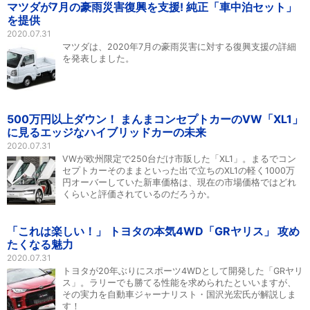
マツダが7月の豪雨災害復興を支援! 純正「車中泊セット」
を提供
2020.07.31
マツダは、2020年7月の豪雨災害に対する復興支援の詳細
を発表しました。
500万円以上ダウン！ まんまコンセプトカーのVW「XL1」
に見るエッジなハイブリッドカーの未来
2020.07.31
VWが欧州限定で250台だけ市販した「XL1」。まるでコン
セプトカーそのままといった出で立ちのXL1の軽く1000万
円オーバーしていた新車価格は、現在の市場価格ではどれ
くらいと評価されているのだろうか。
「これは楽しい！」 トヨタの本気4WD「GRヤリス」 攻め
たくなる魅力
2020.07.31
トヨタが20年ぶりにスポーツ4WDとして開発した「GRヤリ
ス」。ラリーでも勝てる性能を求められたといいますが、
その実力を自動車ジャーナリスト・国沢光宏氏が解説しま
す！