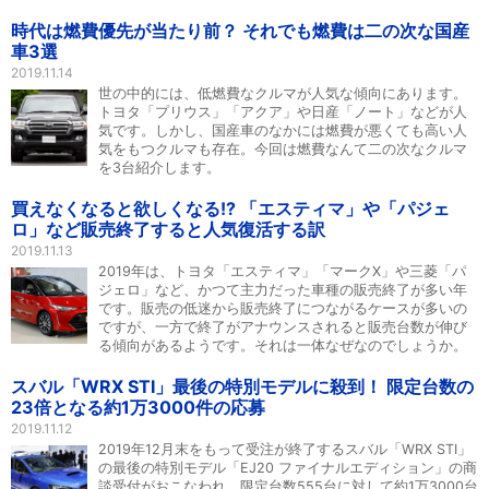
時代は燃費優先が当たり前？ それでも燃費は二の次な国産
車3選
2019.11.14
世の中的には、低燃費なクルマが人気な傾向にあります。
トヨタ「プリウス」「アクア」や日産「ノート」などが人
気です。しかし、国産車のなかには燃費が悪くても高い人
気をもつクルマも存在。今回は燃費なんて二の次なクルマ
を3台紹介します。
買えなくなると欲しくなる!? 「エスティマ」や「パジェ
ロ」など販売終了すると人気復活する訳
2019.11.13
2019年は、トヨタ「エスティマ」「マークX」や三菱「パ
ジェロ」など、かつて主力だった車種の販売終了が多い年
です。販売の低迷から販売終了につながるケースが多いの
ですが、一方で終了がアナウンスされると販売台数が伸び
る傾向があるようです。それは一体なぜなのでしょうか。
スバル「WRX STI」最後の特別モデルに殺到！ 限定台数の
23倍となる約1万3000件の応募
2019.11.12
2019年12月末をもって受注が終了するスバル「WRX STI」
の最後の特別モデル「EJ20 ファイナルエディション」の商
談受付がおこなわれ、限定台数555台に対して約1万3000台