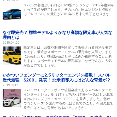
2019.09.25
スバルの名機といわれるEJ20型エンジンが、2019年度内を
もって生産が終了します。そのため、同エンジンを搭載す
る「WRX STI」の受注が2019年12月末で終了となります。
なぜ即完売？ 標準モデルよりかなり高額な限定車が人気な
理由とは
2019.04.20
限定車とは、台数や期間を限定して販売される特別なモデ
ルです。最近はスポーティモデルの限定車が人気で、すぐ
に完売したり、抽選販売だと申し込みが殺到することがあ
ります。スポーティモデルの限定車は、なぜそんなに人気
があるのでしょうか。
いかついフェンダーに2.5リッターエンジン搭載！ スバル
歴代最強「S209」発表！ 北米初導入にはどんな背景が？
2019.01.17
スバルのモータースポーツ統括会社であるスバルテクニカ
インターナショナル（STI）がWRX STIをベースにした北米
向けのコンプリートカー「S209」を発表しました。北米
で“Sシリーズ”を発売するのははじめてのこと。今回の北米
発売にはどんな背景があるのでしょうか。