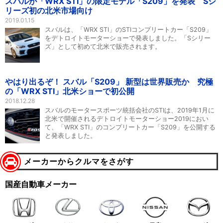
スバルが「WRX STI」の限定モデル「S209」を発表 Sシ
リーズ初の北米市場向け
2019.01.15
スバルは、「WRX STI」のSTIコンプリートカー「S209」
をデトロイトモーターショーで発表しました。「Sシリー
ズ」として初めて北米で販売されます。
やはり出るぞ！ スバル「S209」 新型は世界販売か 究極
の「WRX STI」北米ショーで初公開
2018.12.28
スバルのモータースポーツ統括会社のSTIは、2019年1月に
北米で開催されるデトロイトモーターショー2019におい
て、「WRX STI」のコンプリートカー「S209」を公開する
と発表しました。
メーカーからクルマをさがす
国産自動車メーカー