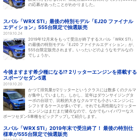
の応募があったことがわかりました。
スバル「WRX STI」最後の特別モデル「EJ20 ファイナル
エディション」555台限定で抽選販売
2019.10.24
2019年12月末をもって受注が終了するスバル「WRX STI」
の最後の特別モデル「EJ20 ファイナルエディション」が、
555台限定販売されます。いったいどのようなモデルなの
でしょうか。
今後ますます希少種になる!? 2リッターエンジンを搭載する
スポーツセダン5選
2019.10.20
かつて排気量が2リッターというクラスには数多くのクルマ
が集中していました。しかし、近年はダウンサイジングタ
ーボの台頭で、比較的大きなクルマでも小さいエンジンに
シフトするケースが多いです。それでも高性能な2リッター
エンジンはまだまだ健在なので、なかでもハイパワーなス
ポーツセダン5車種をピックアップして紹介します。
スバル「WRX STI」2019年末で受注終了！ 最後の特別仕
様車が555台限定で抽選販売