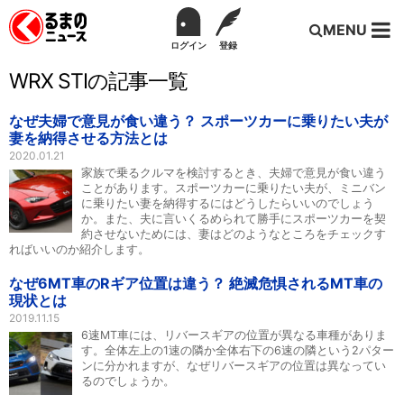
MENU
ログイン
登録
WRX STIの記事一覧
なぜ夫婦で意見が食い違う？ スポーツカーに乗りたい夫が
妻を納得させる方法とは
2020.01.21
家族で乗るクルマを検討するとき、夫婦で意見が食い違う
ことがあります。スポーツカーに乗りたい夫が、ミニバン
に乗りたい妻を納得するにはどうしたらいいのでしょう
か。また、夫に言いくるめられて勝手にスポーツカーを契
約させないためには、妻はどのようなところをチェックす
ればいいのか紹介します。
なぜ6MT車のRギア位置は違う？ 絶滅危惧されるMT車の
現状とは
2019.11.15
6速MT車には、リバースギアの位置が異なる車種がありま
す。全体左上の1速の隣か全体右下の6速の隣という2パター
ンに分かれますが、なぜリバースギアの位置は異なってい
るのでしょうか。