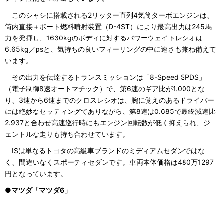
このシャシに搭載される2リッター直列4気筒ターボエンジンは、
筒内直接＋ポート燃料噴射装置（D-4ST）により最高出力は245馬
力を発揮し、1630kgのボディに対するパワーウェイトレシオは
6.65kg／psと、気持ちの良いフィーリングの中に速さも兼ね備えて
います。
その出力を伝達するトランスミッションは「8-Speed SPDS」
（電子制御8速オートマチック）で、第6速のギア比が1.000とな
り、3速から6速までのクロスレシオは、腕に覚えのあるドライバー
には絶妙なセッティングでありながら、第8速は0.685で最終減速比
2.937と合わせ高速巡行時にもエンジン回転数が低く抑えられ、ジ
ェントルな走りも持ち合わせています。
ISは単なるトヨタの高級車ブランドのミディアムセダンではな
く、間違いなくスポーティセダンです。車両本体価格は480万1297
円となっています。
●マツダ「マツダ6」