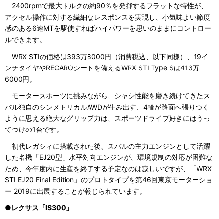
2400rpmで最大トルクの約90％を発揮するフラットな特性が、
アクセル操作に対する繊細なレスポンスを実現し、小気味よい節度
感のある6速MTを駆使すればハイパワーを思いのままにコントロー
ルできます。
WRX STIの価格は393万8000円（消費税込、以下同様）、19イ
ンチタイヤやRECAROシートを備えるWRX STI Type Sは413万
6000円。
モータースポーツに挑みながら、シャシ性能を磨き続けてきたス
バル独自のシンメトリカルAWDが生み出す、4輪が路面へ張りつく
ように思える絶大なグリップ力は、スポーツドライブ好きにはうっ
てつけの1台です。
初代レガシィに搭載された後、スバルの主力エンジンとして活躍
した名機「EJ20型」水平対向エンジンが、環境規制の対応が困難な
ため、今年度内に生産を終了する予定なのは寂しいですが、「WRX
STI EJ20 Final Edition」のプロトタイプを第46回東京モーターショ
ー 2019に出展することが報じられています。
●レクサス「IS300」