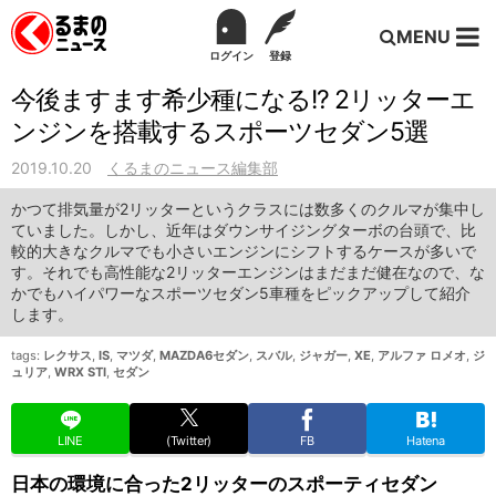
MENU
ログイン
登録
今後ますます希少種になる!? 2リッターエ
ンジンを搭載するスポーツセダン5選
2019.10.20
くるまのニュース編集部
かつて排気量が2リッターというクラスには数多くのクルマが集中し
ていました。しかし、近年はダウンサイジングターボの台頭で、比
較的大きなクルマでも小さいエンジンにシフトするケースが多いで
す。それでも高性能な2リッターエンジンはまだまだ健在なので、な
かでもハイパワーなスポーツセダン5車種をピックアップして紹介
します。
tags:
レクサス
,
IS
,
マツダ
,
MAZDA6セダン
,
スバル
,
ジャガー
,
XE
,
アルファ ロメオ
,
ジ
ュリア
,
WRX STI
,
セダン
LINE
(Twitter)
FB
Hatena
日本の環境に合った2リッターのスポーティセダン