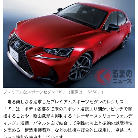
プレミアムなスポーツセダン「IS」（画像は「IS350」）
走る楽しさを追求したプレミアムスポーツセダンのレクサス
「IS」は、ボディ各部を従来のスポット溶接より細かいピッチで溶
接することや、断面変形を抑制する「レーザースクリューウェルデ
ィング」溶接、パネルを面で結合して剛性の向上と振動の減衰特性
を高める「構造用接着剤」などの技術を複合的に採用し、卓越した
シャシ性能を生み出しています。