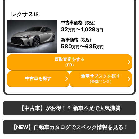
レクサス
IS
中古車価格
（税込）
32
〜1,029
万円
万円
新車価格
（税込）
580
〜635
万円
万円
買取査定をする
（PR）
新車サブスクを探す
中古車を探す
（外部リンク）
【中古車】がお得！？ 新車不足で人気沸騰
【NEW】自動車カタログでスペック情報を見る！