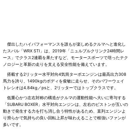
傑出したハイパフォーマンスを誰もが楽しめるクルマへと進化し
たスバル「WRX STI」は、2019年「ニュルブルクリンク24時間レ
ース」でクラス2連覇を果たすなど、モータースポーツで培ったテク
ノロジーと革新の走りを支える安全性能を備えています。
搭載する2リッター水平対向4気筒ターボエンジンは最高出力308
馬力を誇り、1490kgのボディを俊敏に走らせ、そのパワーウェイ
トレシオは4.84kg／psと、2リッターではトップクラスです。
低重心かつ左右対称の構造がクルマの運動性能へ大いに寄与する
「SUBARU BOXER」水平対向エンジンは、左右のピストンが互いの
動きで発生する力を打ち消し合う特性があるため、直列エンジンよ
り滑らかで気持ちの良い回転上昇が味わえることで根強いファンが
多いです。