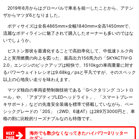
2019年8月からはグローバルで車名を統一したことから、アテン
ザからマツダ6となりました。
ボディサイズは全長4865mm×全幅1840mm×全高1450mmで、
流麗なボディラインに魅了されて購入したオーナーも多いのではな
いでしょうか。
ピストン形状を最適化することで高効率化して、中低速トルク向
上と実用燃費の向上を図った、最高出力156馬力の「SKYACTIV-G
2.0」エンジンのピックアップは軽快で、1510kgの車両重量に対す
るパワーウェイトレシオは9.68kg／psと平凡ですが、そのスペック
以上の心地良い走りを味わえます。
マツダ独自の車両姿勢制御技術である「Gベクタリング コントロ
ール」や、「アダプティブLEDヘッドライト」、「スマートブレー
キサポート」などの先進安全装備を標準で搭載していながら、ベー
シックグレードの「20S」（2WD、6速AT）は289万3000円と、車
格の割に比較的リーズナブルなのも特徴です。
海外でも数少なくなってきたハイパワー2リッター
セダン