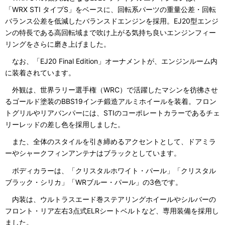
「WRX STI タイプS」をベースに、回転系パーツの重量公差・回転
バランス公差を低減したバランスドエンジンを採用。EJ20型エンジ
ンの特長である高回転域まで吹け上がる気持ち良いエンジンフィー
リングをさらに磨き上げました。
なお、「EJ20 Final Edition」オーナメントが、エンジンルーム内
に装着されています。
外観は、世界ラリー選手権（WRC）で活躍したマシンを彷彿させ
るゴールド塗装のBBS19インチ鍛造アルミホイールを装着。フロン
トグリルやリアバンパーには、STIのコーポレートカラーであるチェ
リーレッドの差し色を採用しました。
また、全体のスタイルを引き締めるアクセントとして、ドアミラ
ーやシャークフィンアンテナはブラックとしています。
ボディカラーは、「クリスタルホワイト・パール」「クリスタル
ブラック・シリカ」「WRブルー・パール」の3色です。
内装は、ウルトラスエード巻ステアリングホイールやシルバーの
フロント・リア左右3点式ELRシートベルトなど、専用装備を採用し
ました。