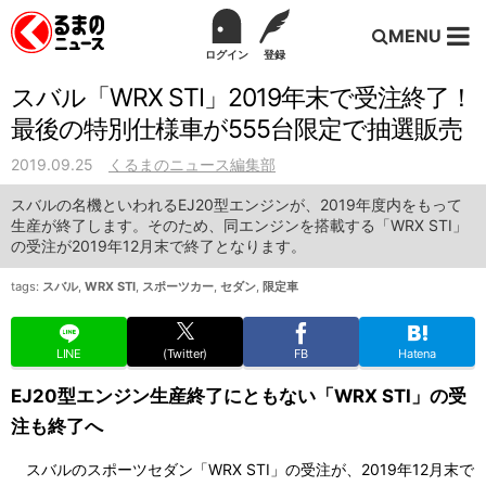
MENU
ログイン
登録
スバル「WRX STI」2019年末で受注終了！
最後の特別仕様車が555台限定で抽選販売
2019.09.25
くるまのニュース編集部
スバルの名機といわれるEJ20型エンジンが、2019年度内をもって
生産が終了します。そのため、同エンジンを搭載する「WRX STI」
の受注が2019年12月末で終了となります。
tags:
スバル
,
WRX STI
,
スポーツカー
,
セダン
,
限定車
LINE
(Twitter)
FB
Hatena
EJ20型エンジン生産終了にともない「WRX STI」の受
注も終了へ
スバルのスポーツセダン「WRX STI」の受注が、2019年12月末で