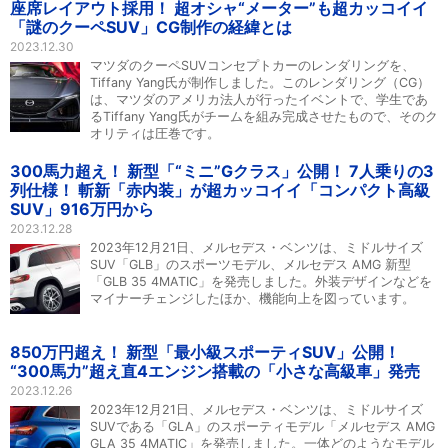
座席レイアウト採用！ 超オシャ“メーター”も超カッコイイ
「謎のクーペSUV」CG制作の経緯とは
2023.12.30
マツダのクーペSUVコンセプトカーのレンダリングを、
Tiffany Yang氏が制作しました。このレンダリング（CG）
は、マツダのアメリカ法人が行ったイベントで、学生であ
るTiffany Yang氏がチームを組み完成させたもので、そのク
オリティは圧巻です。
300馬力超え！ 新型「“ミニ”Gクラス」公開！ 7人乗りの3
列仕様！ 斬新「赤内装」が超カッコイイ「コンパクト高級
SUV」916万円から
2023.12.28
2023年12月21日、メルセデス・ベンツは、ミドルサイズ
SUV「GLB」のスポーツモデル、メルセデス AMG 新型
「GLB 35 4MATIC」を発売しました。外装デザインなどを
マイナーチェンジしたほか、機能向上を図っています。
850万円超え！ 新型「最小級スポーティSUV」公開！
“300馬力”超え直4エンジン搭載の「小さな高級車」発売
2023.12.26
2023年12月21日、メルセデス・ベンツは、ミドルサイズ
SUVである「GLA」のスポーティモデル「メルセデス AMG
GLA 35 4MATIC」を発売しました。一体どのようなモデル