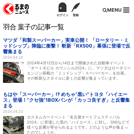
MENU
ログイン
登録
羽合 葉子の記事一覧
マツダ「和製スーパーカー」実車公開！ 「ロータリー・ミ
ッドシップ」降臨に衝撃！ 斬新「RX500」幕張に登場で反
響集まる
2024.04.24
2024年4月12日から14日まで開催された自動車イベント
「オートモビル カウンシル2024」に、マツダはロータリー
エンジン搭載の「ミッドシップ・スーパーカー」を出展。
その斬新なスタイルに多くの反響が集まっています。
もはや「スーパーカー」!? めちゃ“黒い”トヨタ「ハイエー
ス」登場！“クセ強”1BOXバンが「カッコ良すぎ」と反響集
まる
2024.04.23
カスタムカーイベント「名古屋オートフェスティバル
2024」に登場した黒の「ハイエース」に対し、SNSなどで
様々な反響が寄せられるようです。どのような声が集まっ
たのでしょうか。