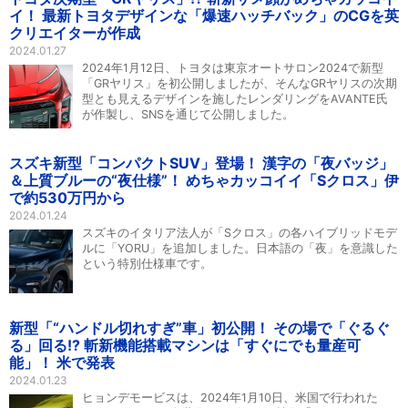
イ！ 最新トヨタデザインな「爆速ハッチバック」のCGを英
クリエイターが作成
2024.01.27
2024年1月12日、トヨタは東京オートサロン2024で新型
「GRヤリス」を初公開しましたが、そんなGRヤリスの次期
型とも見えるデザインを施したレンダリングをAVANTE氏
が作製し、SNSを通じて公開しました。
スズキ新型「コンパクトSUV」登場！ 漢字の「夜バッジ」
＆上質ブルーの“夜仕様”！ めちゃカッコイイ「Sクロス」伊
で約530万円から
2024.01.24
スズキのイタリア法人が「Sクロス」の各ハイブリッドモデ
ルに「YORU」を追加しました。日本語の「夜」を意識した
という特別仕様車です。
新型「“ハンドル切れすぎ”車」初公開！ その場で「ぐるぐ
る」回る!? 斬新機能搭載マシンは「すぐにでも量産可
能」！ 米で発表
2024.01.23
ヒョンデモービスは、2024年1月10日、米国で行われた