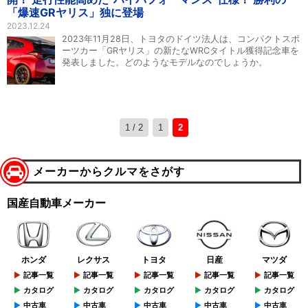
「爆速GRヤリス」独に登場
2023.12.24
2023年11月28日、トヨタのドイツ法人は、コンパクトスポ
ーツカー「GRヤリス」の新たなWRCタイトル獲得記念車を
発表しました。どのようなモデルなのでしょうか。
1 / 2
1
2
メーカーからクルマをさがす
国産自動車メーカー
ホンダ
レクサス
トヨタ
日産
マツダ
記事一覧
記事一覧
記事一覧
記事一覧
記事一覧
カタログ
カタログ
カタログ
カタログ
カタログ
中古車
中古車
中古車
中古車
中古車