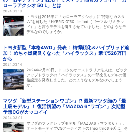
ローラアクシオ 50 L」とは
2024.03.18
トヨタは2016年に「カローラアクシオ」に“特別なカスタ
ム”を施した「HYBRID G“50 Limited（ゴーマル リミテッ
ド）」と言うモデルを誕生させていました。どのようなモ
デルなのでしょうか。
トヨタ新型「本格4WD」発表！ 精悍顔化＆ハイブリッド追
加！ めちゃ燃費良くなった「ハイラックス」豪で526万円
から
2024.03.14
2024年2月20日、トヨタのオーストラリア法人は、ピック
アップトラックの「ハイラックス」の一部改良モデルの価
格設定を発表しました。どのようなモデルなのでしょう
か。
マツダ「新型ステーションワゴン」!? 最新マツダ顔の「最
上級モデル」！ 復活切望の「MAZDA６“ワゴン”」次期型
予想CGがカッコイイ
2024.03.01
マツダのフラグシップモデル「MAZDA6（マツダ６）」。
オートモーティブCGアーティストのTheo throttle氏は、そ