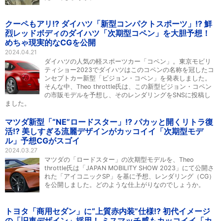
クーペもアリ!? ダイハツ「新型コンパクトスポーツ」!? 鮮
烈レッドボディのダイハツ「次期型コペン」を大胆予想！
めちゃ現実的なCGを公開
2024.04.21
ダイハツの人気の軽スポーツカー「コペン」。東京モビリ
ティショー2023でダイハツはこのコペンの名称を冠したコ
ンセプトカー新型「ビジョン・コペン」を発表しました。
そんな中、Theo throttle氏は、この新型ビジョン・コペン
の市販モデルを予想し、そのレンダリングをSNSに投稿し
ました。
マツダ新型「“NE”ロードスター」!? パカッと開くリトラ復
活!? 美しすぎる流麗デザインがカッコイイ「次期型モデ
ル」予想CGがスゴイ
2024.03.27
マツダの「ロードスター」の次期型モデルを、Theo
throttle氏は「JAPAN MOBILITY SHOW 2023」にて公開さ
れた「アイコニックSP」を基に予想、レンダリング（CG）
を公開しました。どのような仕上がりなのでしょうか。
トヨタ「商用セダン」に“上質赤内装”仕様!? 初代イメージ
の「旧車デザイン」採用！ ミスマッチ感もカッコイイ「カ