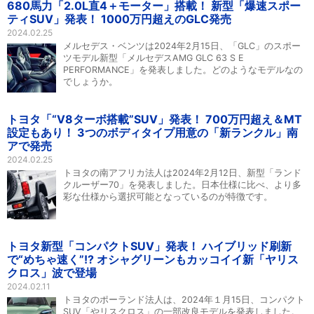
680馬力「2.0L直4＋モーター」搭載！ 新型「爆速スポー
ティSUV」発表！ 1000万円超えのGLC発売
2024.02.25
メルセデス・ベンツは2024年2月15日、「GLC」のスポー
ツモデル新型「メルセデスAMG GLC 63 S E
PERFORMANCE」を発表しました。どのようなモデルなの
でしょうか。
トヨタ「“V8ターボ搭載”SUV」発表！ 700万円超え＆MT
設定もあり！ 3つのボディタイプ用意の「新ランクル」南
アで発売
2024.02.25
トヨタの南アフリカ法人は2024年2月12日、新型「ランド
クルーザー70」を発表しました。日本仕様に比べ、より多
彩な仕様から選択可能となっているのが特徴です。
トヨタ新型「コンパクトSUV」発表！ ハイブリッド刷新
で“めちゃ速く”!? オシャグリーンもカッコイイ新「ヤリス
クロス」波で登場
2024.02.11
トヨタのポーランド法人は、2024年１月15日、コンパクト
SUV「やリスクロス」の一部改良モデルを発表しました。