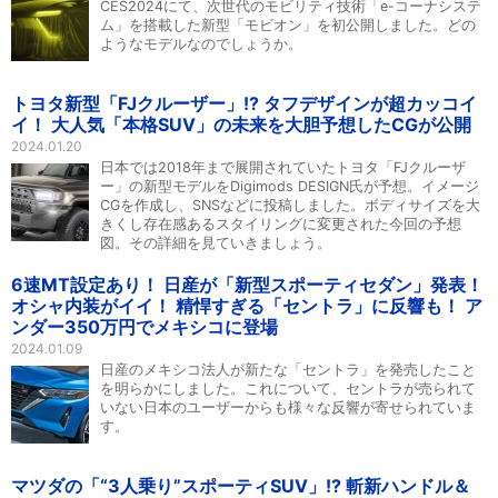
CES2024にて、次世代のモビリティ技術「e-コーナシステ
ム」を搭載した新型「モビオン」を初公開しました。どの
ようなモデルなのでしょうか。
トヨタ新型「FJクルーザー」!? タフデザインが超カッコイ
イ！ 大人気「本格SUV」の未来を大胆予想したCGが公開
2024.01.20
日本では2018年まで展開されていたトヨタ「FJクルーザ
ー」の新型モデルをDigimods DESIGN氏が予想。イメージ
CGを作成し、SNSなどに投稿しました。ボディサイズを大
きくし存在感あるスタイリングに変更された今回の予想
図。その詳細を見ていきましょう。
6速MT設定あり！ 日産が「新型スポーティセダン」発表！
オシャ内装がイイ！ 精悍すぎる「セントラ」に反響も！ ア
ンダー350万円でメキシコに登場
2024.01.09
日産のメキシコ法人が新たな「セントラ」を発売したこと
を明らかにしました。これについて、セントラが売られて
いない日本のユーザーからも様々な反響が寄せられていま
す。
マツダの「“3人乗り”スポーティSUV」!? 斬新ハンドル＆