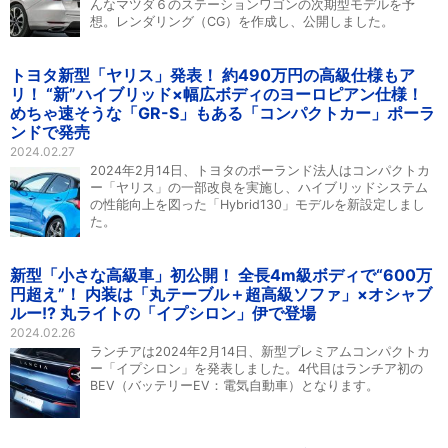
んなマツダ６のステーションワゴンの次期型モデルを予
想。レンダリング（CG）を作成し、公開しました。
トヨタ新型「ヤリス」発表！ 約490万円の高級仕様もア
リ！ “新”ハイブリッド×幅広ボディのヨーロピアン仕様！
めちゃ速そうな「GR-S」もある「コンパクトカー」ポーラ
ンドで発売
2024.02.27
2024年2月14日、トヨタのポーランド法人はコンパクトカ
ー「ヤリス」の一部改良を実施し、ハイブリッドシステム
の性能向上を図った「Hybrid130」モデルを新設定しまし
た。
新型「小さな高級車」初公開！ 全長4m級ボディで“600万
円超え”！ 内装は「丸テーブル＋超高級ソファ」×オシャブ
ルー!? 丸ライトの「イプシロン」伊で登場
2024.02.26
ランチアは2024年2月14日、新型プレミアムコンパクトカ
ー「イプシロン」を発表しました。4代目はランチア初の
BEV（バッテリーEV：電気自動車）となります。