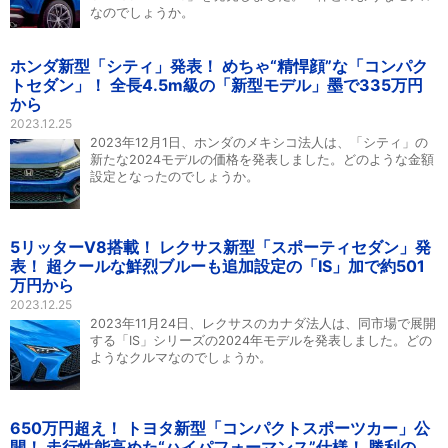
なのでしょうか。
ホンダ新型「シティ」発表！ めちゃ“精悍顔”な「コンパク
トセダン」！ 全長4.5m級の「新型モデル」墨で335万円
から
2023.12.25
2023年12月1日、ホンダのメキシコ法人は、「シティ」の
新たな2024モデルの価格を発表しました。どのような金額
設定となったのでしょうか。
5リッターV8搭載！ レクサス新型「スポーティセダン」発
表！ 超クールな鮮烈ブルーも追加設定の「IS」加で約501
万円から
2023.12.25
2023年11月24日、レクサスのカナダ法人は、同市場で展開
する「IS」シリーズの2024年モデルを発表しました。どの
ようなクルマなのでしょうか。
650万円超え！ トヨタ新型「コンパクトスポーツカー」公
開！ 走行性能高めた“ハイパフォーマンス”仕様！ 勝利の