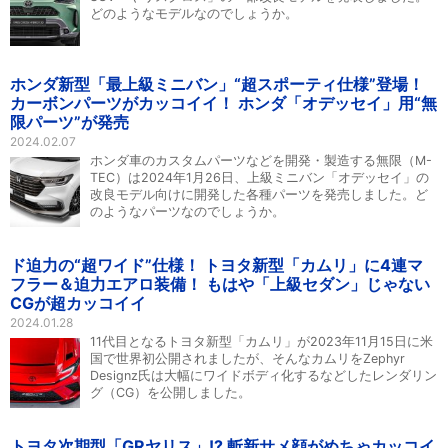
どのようなモデルなのでしょうか。
ホンダ新型「最上級ミニバン」“超スポーティ仕様”登場！
カーボンパーツがカッコイイ！ ホンダ「オデッセイ」用“無
限パーツ”が発売
2024.02.07
ホンダ車のカスタムパーツなどを開発・製造する無限（M-
TEC）は2024年1月26日、上級ミニバン「オデッセイ」の
改良モデル向けに開発した各種パーツを発売しました。ど
のようなパーツなのでしょうか。
ド迫力の“超ワイド”仕様！ トヨタ新型「カムリ」に4連マ
フラー＆迫力エアロ装備！ もはや「上級セダン」じゃない
CGが超カッコイイ
2024.01.28
11代目となるトヨタ新型「カムリ」が2023年11月15日に米
国で世界初公開されましたが、そんなカムリをZephyr
Designz氏は大幅にワイドボディ化するなどしたレンダリン
グ（CG）を公開しました。
トヨタ次期型「GRヤリス」!? 斬新サメ顔がめちゃカッコイ