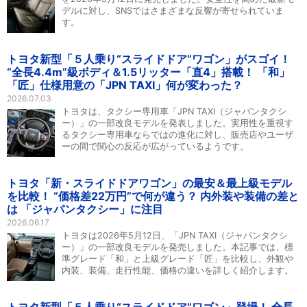
デルに対し、SNSではさまざまな反響が寄せられていま
す。
トヨタ新型「５人乗り“スライドドア”ワゴン」がスゴイ！
“全長4.4m”級ボディ＆1.5リッター「直4」搭載！ 「和」
「匠」仕様用意の「JPN TAXI」何が変わった？
2026.07.03
トヨタは、タクシー専用車「JPN TAXI（ジャパンタクシ
ー）」の一部改良モデルを発表しました。実用性を重視す
るタクシー専用車ならではの進化に対し、販売店やユーザ
ーの間で関心の反応が広がっているようです。
トヨタ「新・スライドドアワゴン」の最安＆最上級モデル
を比較！ “価格差22万円”で何が違う？ 内外装や装備の差と
は 「ジャパンタクシー」に注目
2026.06.17
トヨタは2026年5月12日、「JPN TAXI（ジャパンタクシ
ー）」の一部改良モデルを発売しました。本記事では、標
準グレード「和」と上級グレード「匠」を比較し、外観や
内装、装備、走行性能、価格の違いを詳しく紹介します。