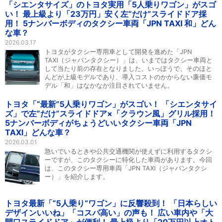
「シエンタサイズ」のトヨタ実用「5人乗りワゴン」がスゴ
い！ 最上級より「23万円」安く左“だけ”スライドドア採
用！ 5ナンバーボディのタクシー車両「JPN TAXI 和」どん
な車？
2026.03.17
トヨタがタクシー専用車として開発を進めた「JPN
TAXI（ジャパンタクシー）」は、いまではタクシー車両と
して当たり前の存在となりました。いっぽうで、そのほと
んどが上級モデルであり、導入コストのかからない廉価モ
デル「和」はなかなか注目されていません。
トヨタ「“最新”5人乗りワゴン」がスゴい！ 「シエンタサイ
ズ」で左“だけ”スライドドア×「クラウン風」グリル採用！
5ナンバーボディがちょうどいいタクシー車両「JPN
TAXI」どんな車？
2026.03.01
急いでいるときや公共交通機関が使えずに利用するタクシ
ーですが、このタクシーに特化した車両があります。今回
は、このタクシー専用車両「JPN TAXI（ジャパンタクシ
ー）」を紹介します。
トヨタ最新「“5人乗り”ワゴン」に反響殺到！ 「日本らしい
デザインいいね」「コスパ高い」の声も！ 広い車内や「大