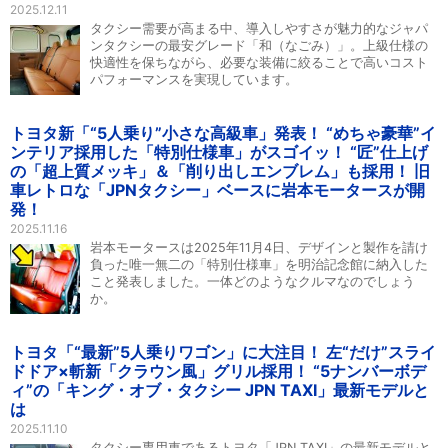
2025.12.11
タクシー需要が高まる中、導入しやすさが魅力的なジャパ
ンタクシーの最安グレード「和（なごみ）」。上級仕様の
快適性を保ちながら、必要な装備に絞ることで高いコスト
パフォーマンスを実現しています。
トヨタ新「“5人乗り”小さな高級車」発表！ “めちゃ豪華”イ
ンテリア採用した「特別仕様車」がスゴイッ！ “匠”仕上げ
の「超上質メッキ」＆「削り出しエンブレム」も採用！ 旧
車レトロな「JPNタクシー」ベースに岩本モータースが開
発！
2025.11.16
岩本モータースは2025年11月4日、デザインと製作を請け
負った唯一無二の「特別仕様車」を明治記念館に納入した
こと発表しました。一体どのようなクルマなのでしょう
か。
トヨタ「“最新”5人乗りワゴン」に大注目！ 左“だけ”スライ
ドドア×斬新「クラウン風」グリル採用！ “5ナンバーボデ
ィ”の「キング・オブ・タクシー JPN TAXI」最新モデルと
は
2025.11.10
タクシー専用車であるトヨタ「JPN TAXI」の最新モデルと