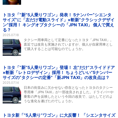
トヨタ「“新”5人乗りワゴン」発表！ 5ナンバー“シエンタ
サイズ”に「左だけ電動スライド」×斬新“クラシックデザイ
ン”採用！ キングオブタクシーの「JPN TAXI」 個人で買え
る？
2025.07.18
タクシー用車両として定番になったトヨタ「JPN TAXI」。
直近では改良も実施されていますが、個人が自家用車とし
て購入することは可能なのでしょうか。
トヨタ「“新”5人乗りワゴン」登場！ 左“だけ”スライドドア
×斬新「レトロデザイン」採用！ ちょうどいい“5ナンバー
サイズの“タクシーの定番”「新JPN TAXI」の改良点は？
2025.07.14
日本の街並みに欠かせない存在となったトヨタのタクシー
専用車「JPN TAXI」が一部改良されました。ドライバーや
乗客の声を反映したという今回の改良で、はたしてどのよ
うな進化を遂げたのでしょうか。
トヨタ新「“5人乗り”ワゴン」に大反響！ 「シエンタサイズ