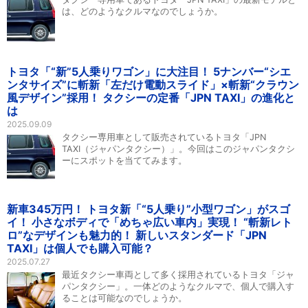
は、どのようなクルマなのでしょうか。
トヨタ「“新”5人乗りワゴン」に大注目！ 5ナンバー“シエ
ンタサイズ”に斬新「左だけ電動スライド」×斬新“クラウン
風デザイン”採用！ タクシーの定番「JPN TAXI」の進化と
は
2025.09.09
タクシー専用車として販売されているトヨタ「JPN
TAXI（ジャパンタクシー）」。今回はこのジャパンタクシ
ーにスポットを当ててみます。
新車345万円！ トヨタ新「“5人乗り”小型ワゴン」がスゴ
イ！ 小さなボディで「めちゃ広い車内」実現！ “斬新レト
ロ”なデザインも魅力的！ 新しいスタンダード「JPN
TAXI」は個人でも購入可能？
2025.07.27
最近タクシー車両として多く採用されているトヨタ「ジャ
パンタクシー」。一体どのようなクルマで、個人で購入す
ることは可能なのでしょうか。