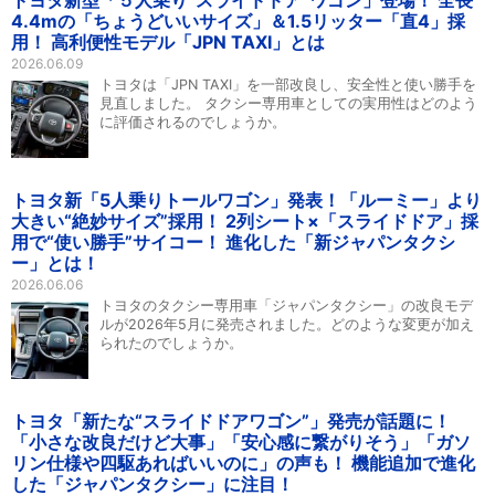
トヨタ新型「５人乗り“スライドドア”ワゴン」登場！ 全長
4.4mの「ちょうどいいサイズ」＆1.5リッター「直4」採
用！ 高利便性モデル「JPN TAXI」とは
2026.06.09
トヨタは「JPN TAXI」を一部改良し、安全性と使い勝手を
見直しました。 タクシー専用車としての実用性はどのよう
に評価されるのでしょうか。
トヨタ新「5人乗りトールワゴン」発表！「ルーミー」より
大きい“絶妙サイズ”採用！ 2列シート×「スライドドア」採
用で“使い勝手”サイコー！ 進化した「新ジャパンタクシ
ー」とは！
2026.06.06
トヨタのタクシー専用車「ジャパンタクシー」の改良モデ
ルが2026年5月に発売されました。どのような変更が加え
られたのでしょうか。
トヨタ「新たな“スライドドアワゴン”」発売が話題に！
「小さな改良だけど大事」「安心感に繋がりそう」「ガソ
リン仕様や四駆あればいいのに」の声も！ 機能追加で進化
した「ジャパンタクシー」に注目！