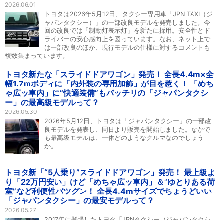
2026.06.01
トヨタは2026年5月12日、タクシー専用車「JPN TAXI（ジ
ャパンタクシー）」の一部改良モデルを発売しました。今
回の改良では「制動灯表示灯」を新たに採用。安全性とド
ライバーの安心感向上を図っています。なお、ネット上で
は一部改良のほか、現行モデルの仕様に対するコメントも
複数集まっています。
トヨタ新たな「スライドドアワゴン」発売！ 全長4.4m×全
幅1.7mボディに「内外装の専用加飾」が目を惹く！ 「めち
ゃ広ッ車内」に“快適装備”もバッチリの「ジャパンタクシ
ー」の最高級モデルって？
2026.05.30
2026年5月12日、トヨタは「ジャパンタクシー」の一部改
良モデルを発表し、同日より販売を開始しました。なかで
も最高級モデルは、一体どのようなクルマなのでしょう
か。
トヨタ新「“5人乗り”スライドドアワゴン」発売！ 最上級よ
り「22万円安い」けど「めちゃ広ッ車内」＆“ゆとりある荷
室”など利便性バツグン！ 全長4.4mサイズでちょうどいい
「ジャパンタクシー」の最安モデルって？
2026.05.27
2017年に登場したトヨタ「JPNタクシー（ジャパンタクシ