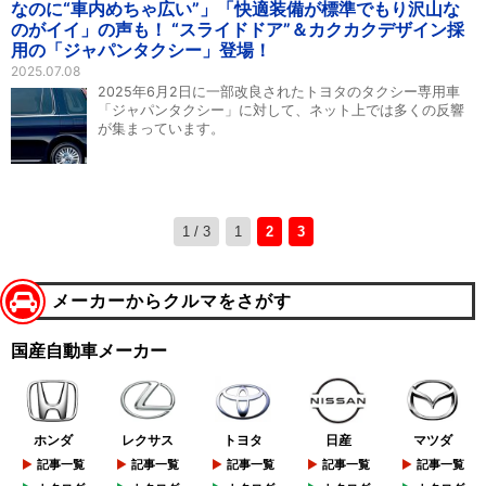
なのに“車内めちゃ広い”」「快適装備が標準でもり沢山な
のがイイ」の声も！ “スライドドア”＆カクカクデザイン採
用の「ジャパンタクシー」登場！
2025.07.08
2025年6月2日に一部改良されたトヨタのタクシー専用車
「ジャパンタクシー」に対して、ネット上では多くの反響
が集まっています。
1 / 3
1
2
3
メーカーからクルマをさがす
国産自動車メーカー
ホンダ
レクサス
トヨタ
日産
マツダ
記事一覧
記事一覧
記事一覧
記事一覧
記事一覧