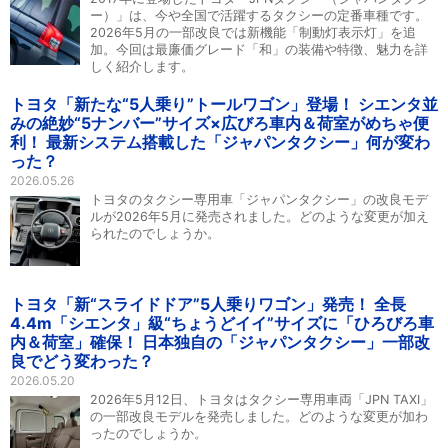
ー）」は、今や全国で活躍するタクシーの定番車種です。
2026年5月の一部改良では新機能「制動灯表示灯」を追
加。今回は最廉価グレード「和」の装備や特徴、魅力を詳
しく紹介します。
トヨタ「新たな“5人乗り”トールワゴン」登場！ シエンタ並
みの絶妙“5ナンバー”サイズ×広びろ車内＆荷室がめちゃ便
利！ 最新システム搭載した「ジャパンタクシー」何が変わ
った？
2026.05.26
トヨタのタクシー専用車「ジャパンタクシー」の改良モデ
ルが2026年5月に発売されました。どのような変更が加え
られたのでしょうか。
トヨタ「新“スライドドア”5人乗りワゴン」発売！ 全長
4.4m「シエンタ」級“ちょうどイイ”サイズに「ひろびろ車
内＆荷室」確保！ 日本独自の「ジャパンタクシー」一部改
良でどう変わった？
2026.05.20
2026年5月12日、トヨタはタクシー専用車両「JPN TAXI」
の一部改良モデルを発売しました。どのような変更が加わ
ったのでしょうか。