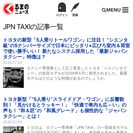
MENU
ログイン
登録
JPN TAXIの記事一覧
トヨタの新型「5人乗りトールワゴン」に注目！ “シエンタ
級”の5ナンバーサイズで日本にピッタリ×広びろ室内＆荷室
で使い勝手いい！ 新たなシステム採用した「最新ジャパン
タクシー」特徴は？
2026.07.29
タクシー専用車として広く普及したトヨタ「ジャパンタク
シー」の改良モデルが2026年5月に発売されました。最新
モデルはどのような特徴があるのでしょうか。
トヨタ新型「“5人乗り”スライドドア・ワゴン」に反響殺
到！「見かけるとラッキー！」「快適で車内も広～い」の
声も！ “和＆匠”の「和風グレード」も個性的な「ジャパン
タクシー」とは！
2026.07.09
トヨタは、タクシー専用車「JPN TAXI」の一部改良モデル
を2026年5月12日に発売しました。安全性を高めた最新モ