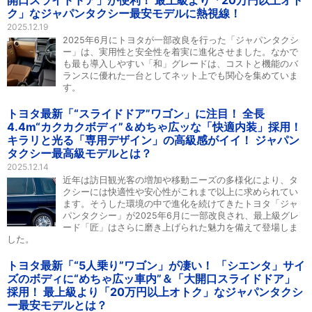
開口スライドドア」が便利！ 最上級より「20万円以上オト
ク」なジャパンタクシー最安モデルに熱視線！
2025.12.19
2025年6月にトヨタが一部改良を行った「ジャパンタクシ
ー」は、実用性と安全性を着実に進化させました。なかで
も最も導入しやすい「和」グレードは、コストと機能のバ
ランスに優れた一台としてネット上でも関心を集めていま
す。
トヨタ最新「“スライドドア”ワゴン」に注目！ 全長
4.4m“カクカクボディ”＆めちゃ広ッな「快適内装」採用！
キラリと光る「専用デザイン」の高級感がイイ！ ジャパン
タクシー最高級モデルとは？
2025.12.14
近年は訪日観光客の増加や移動ニーズの多様化により、タ
クシーには快適性や安心性がこれまで以上に求められてい
ます。そうした環境の中で進化を続けてきたトヨタ「ジャ
パンタクシー」が2025年6月に一部改良され、最上級グレ
ード「匠」はさらに磨き上げられた魅力を備えて登場しま
した。
トヨタ最新「“5人乗り”ワゴン」が凄い！ 「シエンタ」サイ
ズのボディに“めちゃ広ッ車内”＆「大開口スライドドア」
採用！ 最上級より「20万円以上オトク」なジャパンタクシ
ー最安モデルとは？