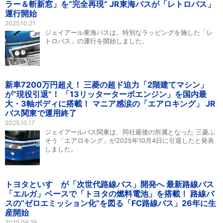
ラー＆斬新窓」を“完全再現” JR東海バスが「レトロバス」
運行開始
2025.10.21
ジェイアール東海バスは、特別なラッピングを施した「レ
トロバス」の運行を開始しました。
新車7200万円超え！ 三菱の超ド迫力「2階建てマシン」
が“現役引退”！ 「13リッターターボエンジン」を国内最
大・3軸ボディに搭載！ マニア感涙の「エアロキング」 JR
バス関東で運用終了
2025.10.17
ジェイアールバス関東は、同社最後の所属となった 三菱ふ
そう「エアロキング」が2025年10月4日に引退したと発表
しました。
トヨタといすゞが「次世代路線バス」開発へ 最新路線バス
「エルガ」ベースで「トヨタの燃料電池」を搭載！ 路線バ
スの“ゼロエミッション化”を図る「FC路線バス」26年に生
産開始
2025.09.29