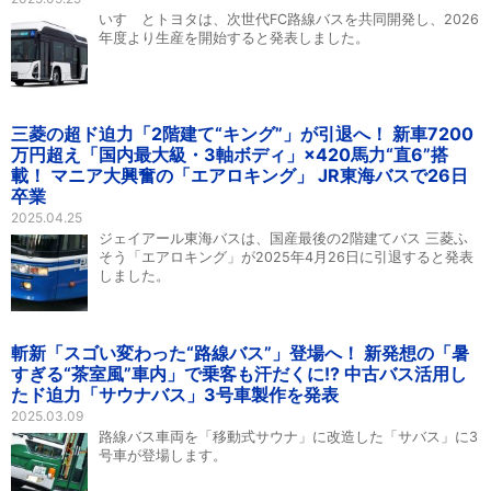
いすゞとトヨタは、次世代FC路線バスを共同開発し、2026
年度より生産を開始すると発表しました。
三菱の超ド迫力「2階建て“キング”」が引退へ！ 新車7200
万円超え「国内最大級・3軸ボディ」×420馬力“直6”搭
載！ マニア大興奮の「エアロキング」 JR東海バスで26日
卒業
2025.04.25
ジェイアール東海バスは、国産最後の2階建てバス 三菱ふ
そう「エアロキング」が2025年4月26日に引退すると発表
しました。
斬新「スゴい変わった“路線バス”」登場へ！ 新発想の「暑
すぎる“茶室風”車内」で乗客も汗だくに!? 中古バス活用し
たド迫力「サウナバス」3号車製作を発表
2025.03.09
路線バス車両を「移動式サウナ」に改造した「サバス」に3
号車が登場します。