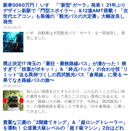
新車5060万円！ いすゞ「“新型”ガーラ」発表！ 21年ぶり
デザイン刷新で「門型スポイラー」＆12速AMT搭載！ 「次
世代エアコン」も装備の「観光バスの大定番」大幅改良し
発売
2026.06.12
いすゞ自動車は大型観光バス「ガーラ」を一部改良し、発
売しました。
廃止決定!? 埼玉の「最狂・最狭路線バス」が凄かった！ 狭
すぎて「枝葉がボキッ！」＆「終点バック」の合わせ技 “リ
ミット”迫る異例づくしの西武観光バス「倉尾線」に乗る 〜
果てなき路線バスの旅〜
2026.06.07
知らない道路をひたすらたどり、ふだん行くことのない街
の素性を知り、そして見たことのない景色に出会える。そ
れが「路線バスの旅」の魅力です。今回は「西武観光バ
ス」の激狭経路を通ることで有名な「G14 倉尾線」に乗っ
てきました。
貴重な三菱の「2階建てキング」＆「超ロングトレーラー」
を運転！ 公道最大級レベルの「超ド級マシン」2台はどれ