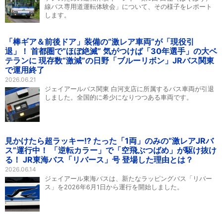
線バス専用道運転体験会」について、その様子をレポート
します。
「棒ギア＆前後ドア」装備の“激レア車両”が「現役引
退」！ 首都圏で“ほぼ絶滅” 気がつけば「30年選手」の大ベ
テランに 現存数“激減”の日野「ブルーリボン」JRバス関東
で運用終了
2026.06.21
ジェイアールバス関東 白河支店に所属するバス車両が引退
しました。全国的に希少になりつつある車両です。
見かけたら超ラッキー!? たった「1両」のみの“激レアJRバ
ス”運行中！ 「逆転カラー」で「空飛ぶつばめ」が駆け抜け
る！ JR東海バス「リバース」号 登場した理由とは？
2026.06.14
ジェイアール東海バスは、新たなラッピングバス「リバー
ス」を2026年6月1日から運行を開始しました。