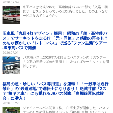
2026.07.04
京王バスは公式SNSで、高速路線バスの一部で「入浴・朝
食サービス」を行っていると投稿しました。どのようなサ
ービスなのでしょうか。
旧車風「丸目4灯デザイン」採用！ 昭和の「超・高性能バ
ス」でサーキットを走る!? 「元・同僚」と感動の再会も？
めちゃ懐かしい「レトロバス」で巡る“ファン垂涎”ツアー
JR東海バスで開催
2026.07.01
JR東海バスは2026年7月25日にバスファン向けのツアー
「２羽の兄弟つばめが共演！！ ＠つくばサーキット」を開
催します。
福島の超・珍しい「バス専用道」を運転！ 「一般車は通行
禁止」の“鉄道跡地”で運転士になりきり！ 絶滅寸前「2ス
テ“棒ギア車”」にも乗れるJRバス関東「白棚線運転体験
会」に潜入！
2026.06.27
ジェイアールバス関東（株） 白河支店が開催した、バスフ
ァンのための運転体験イベント「第5回 白棚（はくほう）