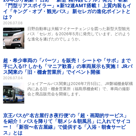
「門型リアスポイラー」×新12速AMT搭載！ 上質内装もイ
イ「キング・オブ・観光バス」 新セレガの進化ポイントと
は？
2026.07.08
日野自動車は大幅マイナーチェンジを図った新型大型観光
バス「セレガ」を2026年5月に発売しています。どのよう
な進化を遂げたのでしょうか。
超・希少車両の「パーツ」を販売！ シートや「サボ」まで
手に入る!? しかも「マニア歓喜」の車両展示も実施！ JRバ
ス関東の「旧・棚倉営業所」でイベント開催
2026.07.04
ジェイアールバス関東は2026年7月5日に、JR磐城棚倉駅構
内にある旧・棚倉営業所（福島県棚倉町）で、車両の撮影
会と廃品販売会を開催します。
京王バスが“名古屋行き夜行便”の「超・画期的サービス」
を紹介！ バスを降りて「朝メシ＆朝風呂」に入れてサイコ
ー！ 「新宿〜名古屋線」で提供する「入浴・朝食サービ
ス」とは