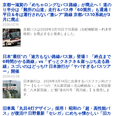
京都〜滋賀の「めちゃロングなバス路線」が廃止へ！ 道の
り半分は「難所の山道」走行＆バス停「60箇所」も通過！
平日＆冬は運行されない“激レア”路線 京都バス10系統が3
月に廃止
2026.02.16
京都バスは2026年3月15日で10系統（出町柳駅前～朽木学
校前）を廃止すると発表しました。
日本“最狂”の「途方もない路線バス旅」登場！ 「終点まで
6時間かかる路線」vs「ずっとクネクネ＆崖っぷち走る路
線」スゴいのはどっち!? 日本旅行が「ヤバすぎるバスツア
ー」開催
2026.02.08
日本旅行は、2026年3月14日に出発するバスファン向けツ
アー【もう一つの「大仏新宮線＜北山峡経由＞」＆現役最
長「八木新宮線」と“酷”道425号「西川線」】を発売しま
す。
旧車風「丸目4灯デザイン」採用！ 昭和の「超・高性能バ
ス」が復活!? 日野最新「セレガ」にめちゃ懐かしい「旧カ