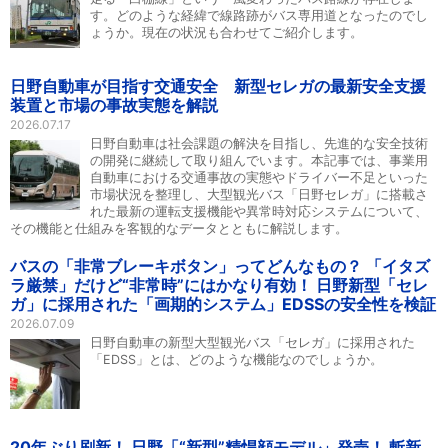
す。どのような経緯で線路跡がバス専用道となったのでし
ょうか。現在の状況も合わせてご紹介します。
日野自動車が目指す交通安全 新型セレガの最新安全支援
装置と市場の事故実態を解説
2026.07.17
日野自動車は社会課題の解決を目指し、先進的な安全技術
の開発に継続して取り組んでいます。本記事では、事業用
自動車における交通事故の実態やドライバー不足といった
市場状況を整理し、大型観光バス「日野セレガ」に搭載さ
れた最新の運転支援機能や異常時対応システムについて、
その機能と仕組みを客観的なデータとともに解説します。
バスの「非常ブレーキボタン」ってどんなもの？ 「イタズ
ラ厳禁」だけど“非常時”にはかなり有効！ 日野新型「セレ
ガ」に採用された「画期的システム」EDSSの安全性を検証
2026.07.09
日野自動車の新型大型観光バス「セレガ」に採用された
「EDSS」とは、どのような機能なのでしょうか。
20年ぶり刷新！ 日野「“新型”精悍顔モデル」発売！ 斬新