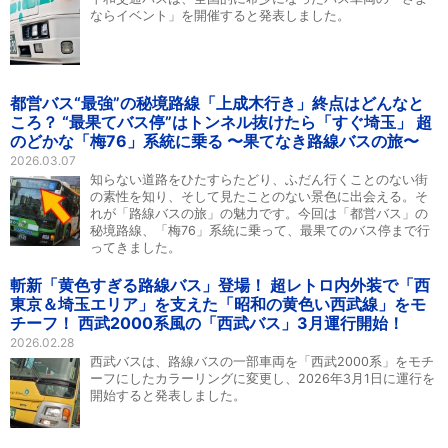
ならイベント」を開催すると発表しました。
都営バス“最強”の秘境路線「上成木行き」終点はどんなと
ころ？ “最果てバス停”はトンネル抜けたら「すぐ埼玉」 超
のどかな「梅76」系統に乗る 〜果てなき路線バスの旅〜
2026.03.07
知らない道路をひたすらたどり、ふだん行くことのない街
の素性を知り、そして見たことのない景色に出会える。そ
れが「路線バスの旅」の魅力です。今回は「都営バス」の
秘境路線、「梅76」系統に乗って、最果てのバス停まで行
ってきました。
斬新「黄色すぎる路線バス」登場！ 超レトロ内外装で「西
東京＆埼玉エリア」を支えた「昭和の黄色い西武線」をモ
チーフ！ 西武2000系風の「西武バス」3月運行開始！
2026.02.28
西武バスは、路線バスの一部車両を「西武2000系」をモチ
ーフにしたカラーリングに変更し、2026年3月1日に運行を
開始すると発表しました。