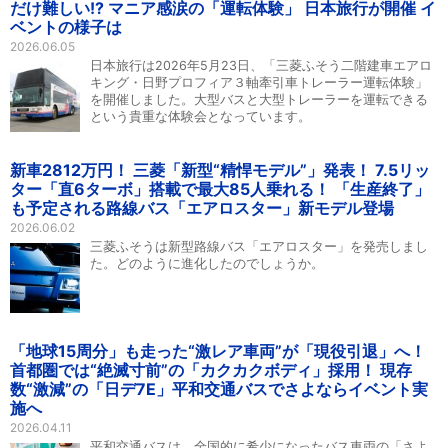
だけ難しい!? マニア感涙の「運転体験」 日本旅行が開催 イ
ベントの様子は
2026.06.05
日本旅行は2026年5月23日、「三菱ふそう二階建車エアロ
キング・日野プロフィア３軸牽引車トレーラー運転体験」
を開催しました。大型バスと大型トレーラーを運転できる
という貴重な体験会となっています。
新車2812万円！ 三菱「新型“精悍モデル”」発表！ 7.5リッ
ター「直6ターボ」搭載で最大85人乗れる！ 「生産終了」
も予定される路線バス「エアロスター」新モデル登場
2026.06.02
三菱ふそうは新型路線バス「エアロスター」を発売しまし
た。どのように進化したのでしょうか。
「地球15周分」も走った“激レア車両”が「現役引退」へ！
首都圏では“絶滅寸前”の「カクカクボディ」採用！ 現存
数“激減”の「日デ7E」平和交通バスでさよならイベント実
施へ
2026.04.11
平和交通バスは、全国的に希少になったバス車両の「さよ