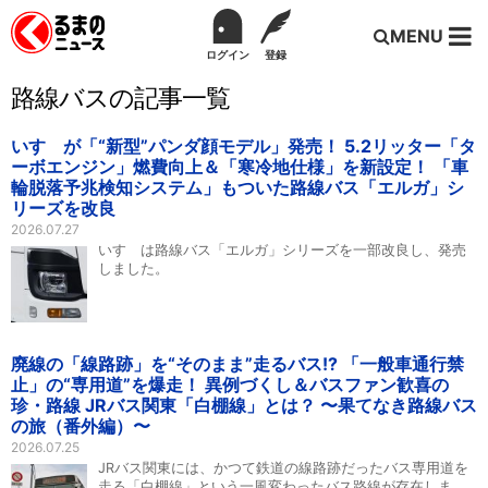
MENU
ログイン
登録
路線バスの記事一覧
いすゞが「“新型”パンダ顔モデル」発売！ 5.2リッター「タ
ーボエンジン」燃費向上＆「寒冷地仕様」を新設定！ 「車
輪脱落予兆検知システム」もついた路線バス「エルガ」シ
リーズを改良
2026.07.27
いすゞは路線バス「エルガ」シリーズを一部改良し、発売
しました。
廃線の「線路跡」を“そのまま”走るバス!? 「一般車通行禁
止」の“専用道”を爆走！ 異例づくし＆バスファン歓喜の
珍・路線 JRバス関東「白棚線」とは？ 〜果てなき路線バス
の旅（番外編）〜
2026.07.25
JRバス関東には、かつて鉄道の線路跡だったバス専用道を
走る「白棚線」という一風変わったバス路線が存在しま