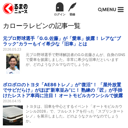
MENU
ログイン
登録
カローラレビンの記事一覧
元プロ野球選手「G.G.佐藤」が「愛車」披露！ レアな“ブ
ラック”カラーもイイ希少な「旧車」とは
2026.05.23
元プロ野球選手で野球解説者のG.G.佐藤さんが、自身のSNS
で愛車を披露しました。非常に希少な旧車だといいます
が、どのようなクルマなのでしょうか。
ボロボロのトヨタ「AE86トレノ」が“復活”！ 「屋外放置
でサビだらけ」がほぼ“新車並み”に！ 熟練の「匠」が手掛
けたレストア車両に注目！ オートモビルカウンシルで披露
2026.04.15
トヨタは、旧車を中心とするイベント「オートモビルカウ
ンシル2026」で、フルレストアを行った「スプリンタート
レノ」を展示しました。どのようなクルマなのでしょう
か。