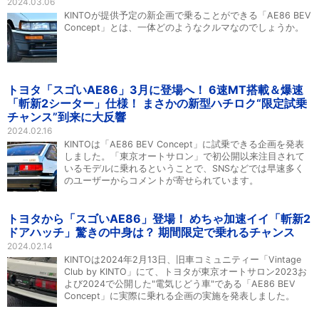
2024.03.06
KINTOが提供予定の新企画で乗ることができる「AE86 BEV
Concept」とは、一体どのようなクルマなのでしょうか。
トヨタ「スゴいAE86」3月に登場へ！ 6速MT搭載＆爆速
「斬新2シーター」仕様！ まさかの新型ハチロク“限定試乗
チャンス”到来に大反響
2024.02.16
KINTOは「AE86 BEV Concept」に試乗できる企画を発表
しました。「東京オートサロン」で初公開以来注目されて
いるモデルに乗れるということで、SNSなどでは早速多く
のユーザーからコメントが寄せられています。
トヨタから「スゴいAE86」登場！ めちゃ加速イイ「斬新2
ドアハッチ」驚きの中身は？ 期間限定で乗れるチャンス
2024.02.14
KINTOは2024年2月13日、旧車コミュニティー「Vintage
Club by KINTO」にて、トヨタが東京オートサロン2023お
よび2024で公開した"電気じどう車"である「AE86 BEV
Concept」に実際に乗れる企画の実施を発表しました。