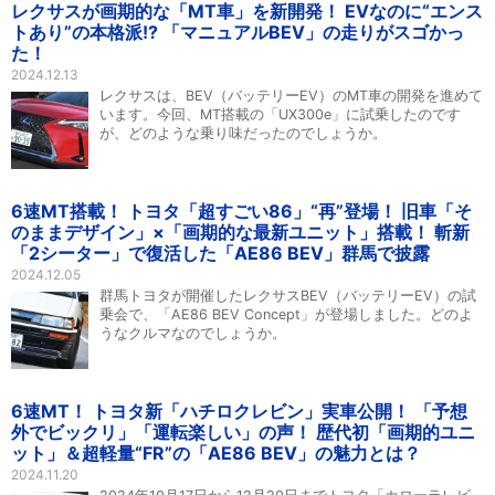
レクサスが画期的な「MT車」を新開発！ EVなのに“エンス
トあり”の本格派!? 「マニュアルBEV」の走りがスゴかっ
た！
2024.12.13
レクサスは、BEV（バッテリーEV）のMT車の開発を進めて
います。今回、MT搭載の「UX300e」に試乗したのです
が、どのような乗り味だったのでしょうか。
6速MT搭載！ トヨタ「超すごい86」“再”登場！ 旧車「そ
のままデザイン」×「画期的な最新ユニット」搭載！ 斬新
「2シーター」で復活した「AE86 BEV」群馬で披露
2024.12.05
群馬トヨタが開催したレクサスBEV（バッテリーEV）の試
乗会で、「AE86 BEV Concept」が登場しました。どのよ
うなクルマなのでしょうか。
6速MT！ トヨタ新「ハチロクレビン」実車公開！ 「予想
外でビックリ」「運転楽しい」の声！ 歴代初「画期的ユニ
ット」＆超軽量“FR”の「AE86 BEV」の魅力とは？
2024.11.20