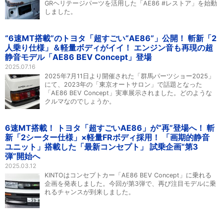
GRヘリテージパーツを活用した「AE86 #レストア」を始動
しました。
“6速MT搭載”のトヨタ「超すごい“AE86”」公開！ 斬新「2
人乗り仕様」＆軽量ボディがイイ！ エンジン音も再現の超
静音モデル「AE86 BEV Concept」登場
2025.07.16
2025年7月11日より開催された「群馬パーツショー2025」
にて、2023年の「東京オートサロン」で話題となった
「AE86 BEV Concept」実車展示されました。どのような
クルマなのでしょうか。
6速MT搭載！ トヨタ「超すごいAE86」が“再”登場へ！ 斬
新「2シーター仕様」×軽量FRボディ採用！ 「画期的静音
ユニット」搭載した「最新コンセプト」 試乗企画“第3
弾”開始へ
2025.03.12
KINTOはコンセプトカー「AE86 BEV Concept」に乗れる
企画を発表しました。今回が第3弾で、再び注目モデルに乗
れるチャンスが到来しました。