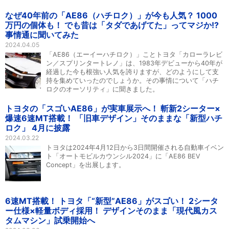
なぜ40年前の「AE86（ハチロク）」が今も人気？ 1000
万円の個体も！ でも昔は「タダであげてた」ってマジか!?
事情通に聞いてみた
2024.04.05
「AE86（エーイーハチロク）」ことトヨタ「カローラレビ
ン／スプリンタートレノ」は、1983年デビューから40年が
経過した今も根強い人気を誇りますが、どのようにして支
持を集めていったのでしょうか。その事情について「ハチ
ロクのオーソリティ」に聞きました。
トヨタの「スゴいAE86」が実車展示へ！ 斬新2シーター×
爆速6速MT搭載！ 「旧車デザイン」そのままな「新型ハチ
ロク」 4月に披露
2024.03.22
トヨタは2024年4月12日から3日間開催される自動車イベン
ト「オートモビルカウンシル2024」に「AE86 BEV
Concept」を出展します。
6速MT搭載！ トヨタ「“新型”AE86」がスゴい！ 2シータ
ー仕様×軽量ボディ採用！ デザインそのまま「現代風カス
タムマシン」試乗開始へ