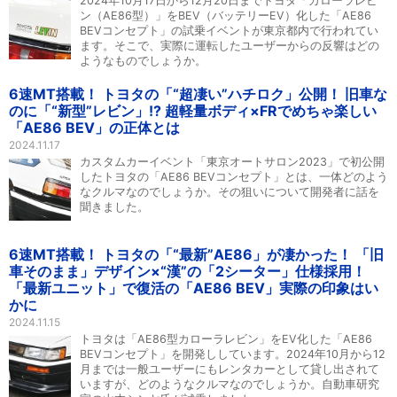
2024年10月17日から12月20日までトヨタ「カローラレビ
ン（AE86型）」をBEV（バッテリーEV）化した「AE86
BEVコンセプト」の試乗イベントが東京都内で行われてい
ます。そこで、実際に運転したユーザーからの反響はどの
ようなものでしょうか。
6速MT搭載！ トヨタの「“超凄い”ハチロク」公開！ 旧車な
のに「“新型”レビン」!? 超軽量ボディ×FRでめちゃ楽しい
「AE86 BEV」の正体とは
2024.11.17
カスタムカーイベント「東京オートサロン2023」で初公開
したトヨタの「AE86 BEVコンセプト」とは、一体どのよう
なクルマなのでしょうか。その狙いについて開発者に話を
聞きました。
6速MT搭載！ トヨタの「“最新”AE86」が凄かった！ 「旧
車そのまま」デザイン×“漢”の「2シーター」仕様採用！
「最新ユニット」で復活の「AE86 BEV」実際の印象はい
かに
2024.11.15
トヨタは「AE86型カローラレビン」をEV化した「AE86
BEVコンセプト」を開発ししています。2024年10月から12
月までは一般ユーザーにもレンタカーとして貸し出されて
いますが、どのようなクルマなのでしょうか。自動車研究