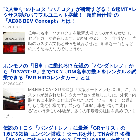
“2人乗り”のトヨタ「ハチロク」が斬新すぎる！ 6速MT×レ
クサス製のパワフルユニット搭載！ “超静音仕様”の
「AE86 BEV Concept」とは！
2026.03.11
往年の名車「ハチロク」を最新技術でよみがえらせたコン
セプトカーが存在します。6速MTや2シーター仕様など、当
時のカスタム文化とBEVを融合させた、斬新な一台とはど
のようなものなのでしょうか。
ホンモノの「旧車」に乗れる!? 伝説の「パンダトレノ」か
ら「R32GT-R」までOK？ JDM名車の数々をレンタル＆試
乗できる「MR.HIROレンタカー」とは
2026.03.02
MR.HIRO CAR STUDIOは「大阪オートメッセ2026」に、カ
スタムが施されたレンタカー2台を出展しました。外装・内
装ともに本格的に仕上げられたスポーツモデルで、公道走
行も可能な仕様です。希少な「JDM」車を“借りて走れ
る”という新しい体験が、多くの来場者の注目を集めていま
した。
伝説のトヨタ「パンダトレノ」に最新「GRヤリス」の
1.6L“3気筒”エンジン搭載！ ターボを外してNA化!? 名機
「4A-G」の代わりとなるか？「スゴいAE86」正体は？