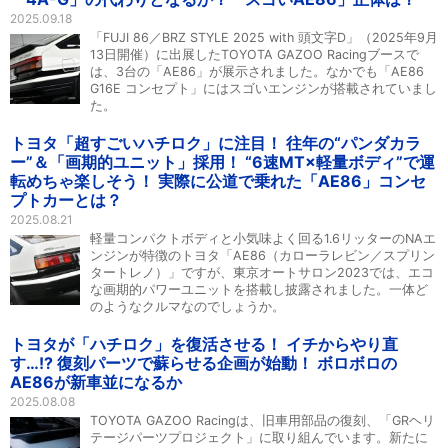
2025.09.18
「FUJI 86／BRZ STYLE 2025 with 頭文字D」（2025年9月
13日開催）に出展したTOYOTA GAZOO Racingブースで
は、3台の「AE86」が展示されました。なかでも「AE86
G16E コンセプト」にはスゴいエンジンが搭載されていまし
た。
トヨタ「超すごいハチロク」に注目！ 往年の“パンダカラ
ー”＆「画期的ユニット」採用！ “6速MT×軽量ボディ”で運
転めちゃ楽しそう！ 実際に公道で乗れた「AE86」コンセ
プトカーとは？
2025.08.21
軽量コンパクトボディと小気味よく回る1.6リッターのNAエ
ンジンが特徴のトヨタ「AE86（カローラレビン／スプリン
タートレノ）」ですが、東京オートサロン2023では、エコ
な画期的パワーユニットを搭載し披露されました。一体ど
のようなクルマなのでしょうか。
トヨタが「ハチロク」を復活させる！ イチからやり直
す…!? 復刻パーツで蘇らせる企画が始動！ ボロボロの
AE86が新車並になるか
2025.08.08
TOYOTA GAZOO Racingは、旧車用部品の復刻、「GRヘリ
テージパーツプロジェクト」に取り組んでいます。新たに