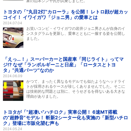
家の山本シンヤ氏が試乗しました。
トヨタの「“丸目2灯”カローラ」を公開！ レトロ顔が超カッ
コイイ！ イワイガワ「ジョニ男」の愛車とは
2024.07.04
お笑いコンビ・イワイガワの岩井ジョニ男さんが自身のイ
ンスタグラムを更新し、愛車とともに一服する姿を公開し
ました。
「えっ…！」スーパーカーと国産車「同じライト」ってマ
ジ!? なぜ「ランボルギーニと日産」「ロータスとトヨ
タ」“共通パーツ”なのか
2024.06.09
かつて、まったく異なるモデルでも似たようなヘッドライ
トが採用されるケースが珍しくありませんでした。そこに
は技術的な問題とは別に、そうせざるを得ないある大きな
理由がありました。
トヨタが「“超凄い”ハチロク」実車公開！ 6速MT搭載
の“超静音”モデル！ 斬新2シーター化も実施の「新型ハチロ
ク」登場に市販化望む声も
2024.05.24