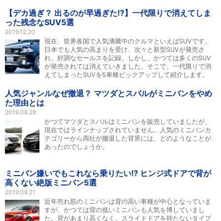
【デカ過ぎ？ 出るのが早過ぎた!?】一代限りで消えてしま
った残念なSUV5選
2019.12.20
現在、世界各国で人気沸騰中のクルマといえばSUVです。
日本でも人気の高まりを受け、次々と新型SUVが発売さ
れ、好調なセールスを記録。しかし、かつては多くのSUV
が発売されては消えていきました。そこで、一代限りで消
えてしまったSUVを5車種ピックアップして紹介します。
人気ジャンルなぜ撤退？ マツダとスバルがミニバンをやめ
た理由とは
2019.08.28
かつてマツダとスバルはミニバンを販売していましたが、
現在ではラインナップされていません。人気のミニバンカ
テゴリーから両社が撤退した背景には、どのようなことが
あったのでしょうか。
ミニバン嫌いでもこれなら乗りたい!? ヒンジ式ドアで背が
高くない絶版ミニバン5選
2019.08.21
近年売れ筋のミニバンは背の高い車種が中心となっていま
すが、かつては背の低いミニバンも人気を博していまし
た。背があまり高くなく、スライドドアを持たないタイプ