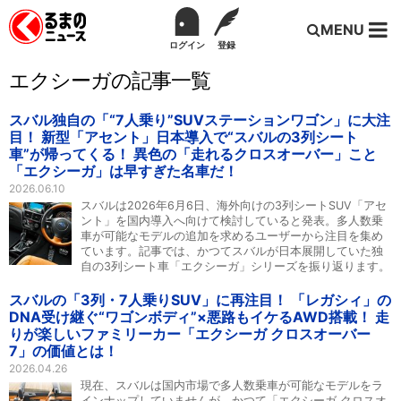
MENU
ログイン
登録
エクシーガの記事一覧
スバル独自の「“7人乗り”SUVステーションワゴン」に大注
目！ 新型「アセント」日本導入で“スバルの3列シート
車”が帰ってくる！ 異色の「走れるクロスオーバー」こと
「エクシーガ」は早すぎた名車だ！
2026.06.10
スバルは2026年6月6日、海外向けの3列シートSUV「アセ
ント」を国内導入へ向けて検討していると発表。多人数乗
車が可能なモデルの追加を求めるユーザーから注目を集め
ています。記事では、かつてスバルが日本展開していた独
自の3列シート車「エクシーガ」シリーズを振り返ります。
スバルの「3列・7人乗りSUV」に再注目！ 「レガシィ」の
DNA受け継ぐ“ワゴンボディ”×悪路もイケるAWD搭載！ 走
りが楽しいファミリーカー「エクシーガ クロスオーバー
7」の価値とは！
2026.04.26
現在、スバルは国内市場で多人数乗車が可能なモデルをラ
インナップしていませんが、かつて「エクシーガ クロスオ