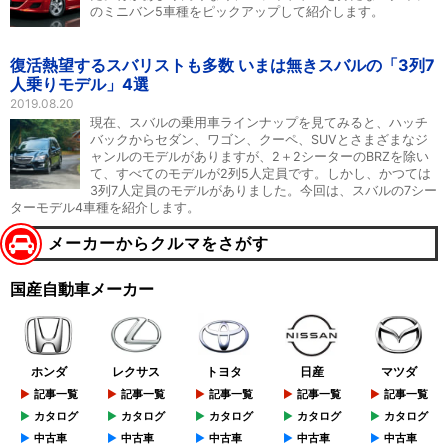
のミニバン5車種をピックアップして紹介します。
復活熱望するスバリストも多数 いまは無きスバルの「3列7
人乗りモデル」4選
2019.08.20
現在、スバルの乗用車ラインナップを見てみると、ハッチ
バックからセダン、ワゴン、クーペ、SUVとさまざまなジ
ャンルのモデルがありますが、2＋2シーターのBRZを除い
て、すべてのモデルが2列5人定員です。しかし、かつては
3列7人定員のモデルがありました。今回は、スバルの7シー
ターモデル4車種を紹介します。
メーカーからクルマをさがす
国産自動車メーカー
ホンダ
レクサス
トヨタ
日産
マツダ
記事一覧
記事一覧
記事一覧
記事一覧
記事一覧
カタログ
カタログ
カタログ
カタログ
カタログ
中古車
中古車
中古車
中古車
中古車