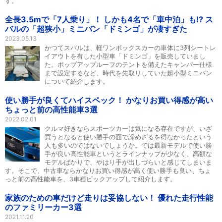
す。
全長3.5mで「7人乗り」！ しかも4名で「車中泊」も!? ス
バルの「超狭小」ミニバン「ドミンゴ」が凄すぎた
2023.05.13
かつてスバルは、軽ワンボックスカーの車体に3列シートレ
イアウトを有した小型車「ドミンゴ」を販売していまし
た。ポップアップルーフのテントを備えたキャンパー仕様
まで設定するなど、時代を先取りしていた超小型ミニバン
について紹介します。
使い勝手が良くてハイスペック！ かなりお買い得感が高い
ちょっと前の高性能車3選
2022.02.01
クルマ好きならスポーツカーは気になる存在ですが、いざ
買うとなると使い勝手の面で諦めざるを得なかったという
人も多いのではないでしょうか。では最新モデルで使い勝
手が良い高性能車というとラインナップが少なく、高額な
モデルばかりで、やはり手が出しづらいと感じてしまいま
す。そこで、中古車ならかなりお買い得感が高く使い勝手も良い、ちょ
っと前の高性能車を、3車種ピックアップして紹介します。
家族のための車だけど走りは妥協しない！ 優れた走行性能
のファミリーカー3選
2021.11.20