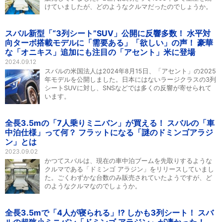
けていましたが、どのようなクルマだったのでしょうか。
スバル新型「“3列シート”SUV」公開に反響多数！ 水平対
向ターボ搭載モデルに「需要ある」「欲しい」の声！ 豪華
な「オニキス」追加にも注目の「アセント」米に登場
2024.09.12
スバルの米国法人は2024年8月15日、「アセント」の2025
年モデルを公開しました。日本にはないラージクラスの3列
シートSUVに対し、SNSなどでは多くの反響が寄せられて
います。
全長3.5mの「7人乗りミニバン」が買える！ スバルの「車
中泊仕様」って何？ フラットになる「謎のドミンゴアラジ
ン」とは
2023.09.02
かつてスバルは、現在の車中泊ブームを先取りするような
クルマである「ドミンゴ アラジン」をリリースしていまし
た。ごくわずかな台数のみ販売されていたようですが、ど
のようなクルマなのでしょうか。
全長3.5mで「4人が寝られる」!? しかも3列シート！ スバ