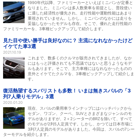
1990年代以降、ファミリーカーといえばミニバンが定番と
なりました。ミニバンは多人数乗車を前提とし、普段使い
に適した経済性が優先され、走行性能や運動性能はあまり
重視されていません。しかし、ミニバンのなかには走りを
妥協しなかったモデルも存在。そこで、優れた走行性能の
ファミリーカーを、3車種ピックアップして紹介します。
見た目や使い勝手は良好なのに？ 主流になれなかったけど
イケてた車3選
2021.10.19
これまで、数多くのクルマが販売されてきましたが、なか
にはもっと評価されても不思議ではないと思うようなモデ
ルもあります。そこで、主力車種にはなれなかったものの
意外とイケてたクルマを、3車種ピックアップして紹介しま
す。
復活熱望するスバリストも多数！ いまは無きスバルの「3
列7人乗りモデル」3選
2020.01.20
現在、スバルの乗用車ラインナップにはハッチバックから
セダン、ワゴン、クーペ、SUVとさまざまなジャンルのモ
デルがありますが、2＋2シーターのBRZを除いて、すべて
のモデルが2列5人定員です。しかし、かつては日本市場に
3列7人定員のモデルがありました。今回は、スバルの7シー
ターモデルを紹介します。