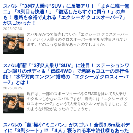
スバル「“3列7人乗り”SUV」に反響アリ！ 「まさに唯一無
二」「3列目も快適！」「復活したらすぐに買う！」の声
も！ 悪路も余裕で走れる「エクシーガ クロスオーバー7」
がスゴかった！
2025.07.30
スバルがかつて販売していた「エクシーガ クロスオーバー
7」という7人乗りのクロスオーバーモデルが注目されてい
ます。どのような反響があったのでしょうか。
スバル斬新「“3列7人乗り”SUV」に注目！ ステーションワ
ゴン譲りのボディ＆「伝統4WD」で悪路もヨユーの走行性
能！ “水平対向エンジン”搭載の「エクシーガ クロスオーバ
ー7」とは！
2025.06.25
現在は、一部のスポーツクーペやOEM車を除いて5人乗り
のクルマしかないスバルですが、過去には「エクシーガ ク
ロスオーバー7」という7人乗りのクルマがありました。ど
のような特徴があったのでしょうか。
スバルの「超“極小”ミニバン」がスゴい！ 全長3.5m級ボデ
ィに「3列シート」!? 「4人」寝られる車中泊仕様もあった