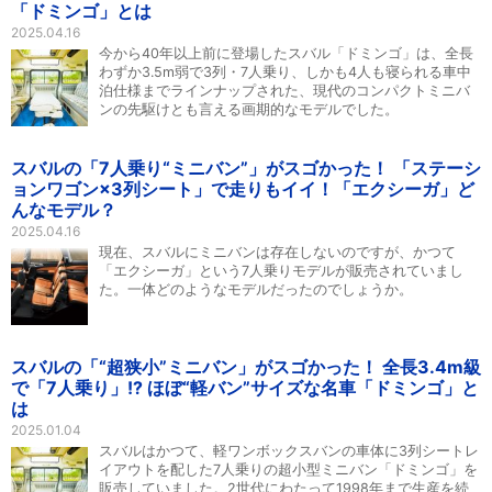
「ドミンゴ」とは
2025.04.16
今から40年以上前に登場したスバル「ドミンゴ」は、全長
わずか3.5m弱で3列・7人乗り、しかも4人も寝られる車中
泊仕様までラインナップされた、現代のコンパクトミニバ
ンの先駆けとも言える画期的なモデルでした。
スバルの「7人乗り“ミニバン”」がスゴかった！ 「ステーシ
ョンワゴン×3列シート」で走りもイイ！「エクシーガ」ど
んなモデル？
2025.04.16
現在、スバルにミニバンは存在しないのですが、かつて
「エクシーガ」という7人乗りモデルが販売されていまし
た。一体どのようなモデルだったのでしょうか。
スバルの「“超狭小”ミニバン」がスゴかった！ 全長3.4m級
で「7人乗り」!? ほぼ“軽バン”サイズな名車「ドミンゴ」と
は
2025.01.04
スバルはかつて、軽ワンボックスバンの車体に3列シートレ
イアウトを配した7人乗りの超小型ミニバン「ドミンゴ」を
販売していました。2世代にわたって1998年まで生産を続