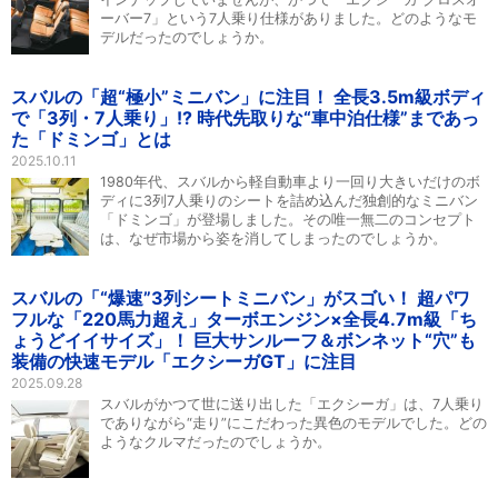
ーバー7」という7人乗り仕様がありました。どのようなモ
デルだったのでしょうか。
スバルの「超“極小”ミニバン」に注目！ 全長3.5m級ボディ
で「3列・7人乗り」!? 時代先取りな“車中泊仕様”まであっ
た「ドミンゴ」とは
2025.10.11
1980年代、スバルから軽自動車より一回り大きいだけのボ
ディに3列7人乗りのシートを詰め込んだ独創的なミニバン
「ドミンゴ」が登場しました。その唯一無二のコンセプト
は、なぜ市場から姿を消してしまったのでしょうか。
スバルの「“爆速”3列シートミニバン」がスゴい！ 超パワ
フルな「220馬力超え」ターボエンジン×全長4.7m級「ち
ょうどイイサイズ」！ 巨大サンルーフ＆ボンネット“穴”も
装備の快速モデル「エクシーガGT」に注目
2025.09.28
スバルがかつて世に送り出した「エクシーガ」は、7人乗り
でありながら“走り”にこだわった異色のモデルでした。どの
ようなクルマだったのでしょうか。