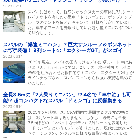
ルの超狭小ミニバン「ドミンゴ アラジン」が凄かった！
2023.07.18
スバルにはかつて、軽ワンボックスカーの車体に3列シート
レイアウトを有した小型車「ドミンゴ」に、ポップアップ
ルーフのテントを備えたキャンパー仕様を設定していまし
た。車中泊ブームを先取りしていた超小型ミニバンについ
て紹介します。
スバルの「爆速ミニバン」!? 巨大サンルーフ＆ボンネット
に“穴”装備！ 3列シートの「エクシーガGT」がスゴイ
2023.06.14
2023年現在、スバルの国内向けモデルに3列シート車はあ
りません。しかしかつては、2リッター水平対向ターボに
AWDを組み合わせた個性的なミニバン「エクシーガGT」が
ラインナップされ、スバルファンから根強い支持を集めて
いました。
全長3.5mの「7人乗りミニバン」!? 4名で「車中泊」も可
能!? 超コンパクトなスバル「ドミンゴ」に反響集まる
2023.06.10
2023年5月現在、スバルが国内で展開するクルマの中に
は、3列シート車はありません。しかし、過去には全長
3.5mほどのコンパクトなボディに3列シートを設定した
「ドミンゴ」というモデルがありました。現代にはないパ
ッケージングのこのクルマに様々な反響が集まっていま