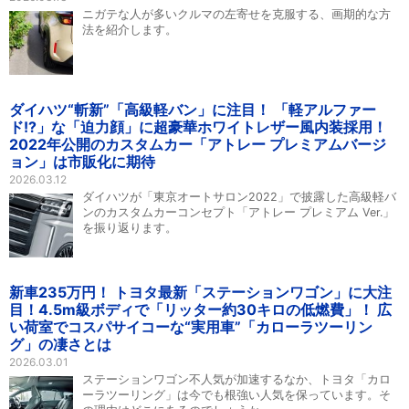
ニガテな人が多いクルマの左寄せを克服する、画期的な方
法を紹介します。
ダイハツ“斬新”「高級軽バン」に注目！ 「軽アルファー
ド!?」な「迫力顔」に超豪華ホワイトレザー風内装採用！
2022年公開のカスタムカー「アトレー プレミアムバージ
ョン」は市販化に期待
2026.03.12
ダイハツが「東京オートサロン2022」で披露した高級軽バ
ンのカスタムカーコンセプト「アトレー プレミアム Ver.」
を振り返ります。
新車235万円！ トヨタ最新「ステーションワゴン」に大注
目！4.5m級ボディで「リッター約30キロの低燃費」！ 広
い荷室でコスパサイコーな“実用車”「カローラツーリン
グ」の凄さとは
2026.03.01
ステーションワゴン不人気が加速するなか、トヨタ「カロ
ーラツーリング」は今でも根強い人気を保っています。そ