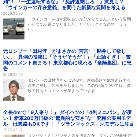
到”！ 「一生運転するな」「免許返納しろ！」意見も？
「ウインカーの存在意義」を問うた斬新な質問を考える
2026.02.20
「ウインカーを出す意味合いが分かりません」という質問
がかつて話題になりました。どういうことなのでしょう
か。
元ロンブー「田村淳」がまさかの“苦言” 「勘弁して欲し
い…」 異例の投稿に「そうだそうだ！」「正論すぎ！」賛
同のコメント集まる！ 東京都心に現れる「危険集団」に忠
告
2026.02.20
タレントの田村淳さんはSNSで、首都高速で危険走行する
連中に対し、苦言を呈しました。この投稿については、多
数の賛同のコメントが集まっています。
全長4mで「9人乗り！」 ダイハツの「4列ミニバン」が凄
い！ 新車200万円級の“驚異的な安さ”な「究極の実用モデ
ル」は悪路もOKです！ 「グランマックス」尼モデルに注目
2026.02.19
コンパクトミニバンが人気を博すなか、ダイハツが海外で