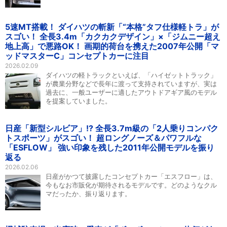
5速MT搭載！ ダイハツの斬新「“本格”タフ仕様軽トラ」が
スゴい！ 全長3.4m「カクカクデザイン」×「ジムニー超え
地上高」で悪路OK！ 画期的荷台を携えた2007年公開「マ
ッドマスターC」コンセプトカーに注目
2026.02.09
ダイハツの軽トラックといえば、「ハイゼットトラック」
が農業分野などで長年に渡って支持されていますが、実は
過去に、一般ユーザーに適したアウトドアギア風のモデル
を提案していました。
日産「新型シルビア」!? 全長3.7m級の「2人乗りコンパク
トスポーツ」がスゴい！ 超ロングノーズ＆パワフルな
「ESFLOW」 強い印象を残した2011年公開モデルを振り
返る
2026.02.06
日産がかつて披露したコンセプトカー「エスフロー」は、
今もなお市販化が期待されるモデルです。どのようなクル
マだったか、振り返ります。