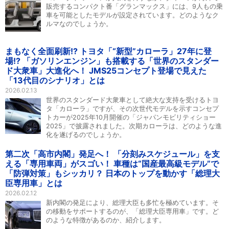
販売するコンパクト番「グランマックス」には、9人もの乗
車を可能としたモデルが設定されています。どのようなク
ルマなのでしょうか。
まもなく全面刷新!? トヨタ「“新型”カローラ」27年に登
場!? 「ガソリンエンジン」も搭載する「世界のスタンダー
ド大衆車」大進化へ！ JMS25コンセプト登場で見えた
「13代目のシナリオ」とは
2026.02.13
世界のスタンダード大衆車として絶大な支持を受けるトヨ
タ「カローラ」ですが、その次世代モデルを示すコンセプ
トカーが2025年10月開催の「ジャパンモビリティショー
2025」で披露されました。次期カローラは、どのような進
化を遂げるのでしょうか。
第二次「高市内閣」発足へ！ 「分刻みスケジュール」を支
える「専用車両」がスゴい！ 車種は“国産最高級モデル”で
「防弾対策」もシッカリ？ 日本のトップを動かす「総理大
臣専用車」とは
2026.02.12
新内閣の発足により、総理大臣も多忙を極めています。そ
の移動をサポートするのが、「総理大臣専用車」です。ど
のような特徴があるのか、紹介します。