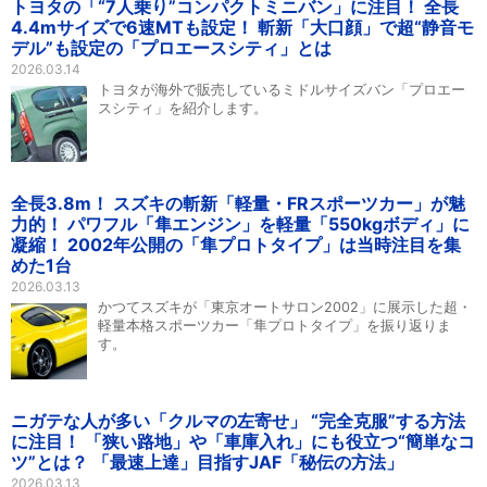
トヨタの「“7人乗り”コンパクトミニバン」に注目！ 全長
4.4mサイズで6速MTも設定！ 斬新「大口顔」で超“静音モ
デル”も設定の「プロエースシティ」とは
2026.03.14
トヨタが海外で販売しているミドルサイズバン「プロエー
スシティ」を紹介します。
全長3.8m！ スズキの斬新「軽量・FRスポーツカー」が魅
力的！ パワフル「隼エンジン」を軽量「550kgボディ」に
凝縮！ 2002年公開の「隼プロトタイプ」は当時注目を集
めた1台
2026.03.13
かつてスズキが「東京オートサロン2002」に展示した超・
軽量本格スポーツカー「隼プロトタイプ」を振り返りま
す。
ニガテな人が多い「クルマの左寄せ」 “完全克服”する方法
に注目！ 「狭い路地」や「車庫入れ」にも役立つ“簡単なコ
ツ”とは？ 「最速上達」目指すJAF「秘伝の方法」
2026.03.13