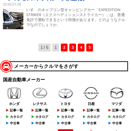
2026.01.26
いすゞのキャブコン型キャンピングカー「EXPEDITION
STRIKER（エクスペディションストライカー）」は、普通
免許で運転できるという特徴があります。どのようなクル
マなのでしょうか。
1 / 5
1
2
3
4
5
メーカーからクルマをさがす
国産自動車メーカー
ホンダ
レクサス
トヨタ
日産
マツダ
記事一覧
記事一覧
記事一覧
記事一覧
記事一覧
カタログ
カタログ
カタログ
カタログ
カタログ
中古車
中古車
中古車
中古車
中古車