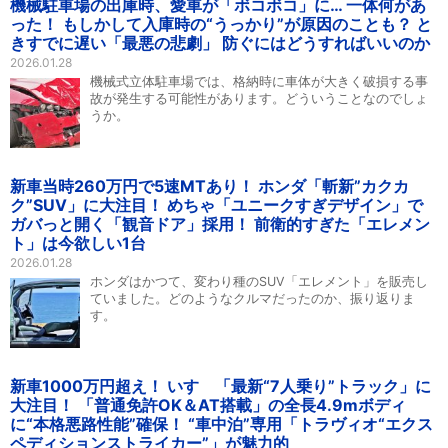
機械駐車場の出庫時、愛車が「ボコボコ」に… 一体何があ
った！ もしかして入庫時の“うっかり”が原因のことも？ と
きすでに遅い「最悪の悲劇」 防ぐにはどうすればいいのか
2026.01.28
機械式立体駐車場では、格納時に車体が大きく破損する事
故が発生する可能性があります。どういうことなのでしょ
うか。
新車当時260万円で5速MTあり！ ホンダ「斬新”カクカ
ク”SUV」に大注目！ めちゃ「ユニークすぎデザイン」で
ガバっと開く「観音ドア」採用！ 前衛的すぎた「エレメン
ト」は今欲しい1台
2026.01.28
ホンダはかつて、変わり種のSUV「エレメント」を販売し
ていました。どのようなクルマだったのか、振り返りま
す。
新車1000万円超え！ いすゞ「最新“7人乗り”トラック」に
大注目！ 「普通免許OK＆AT搭載」の全長4.9mボディ
に“本格悪路性能”確保！ “車中泊”専用「トラヴィオ“エクス
ペディションストライカー”」が魅力的