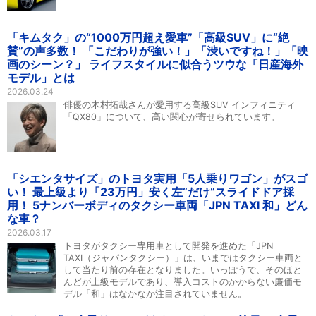
「キムタク」の“1000万円超え愛車”「高級SUV」に“絶
賛”の声多数！ 「こだわりが強い！」「渋いですね！」「映
画のシーン？」 ライフスタイルに似合うツウな「日産海外
モデル」とは
2026.03.24
俳優の木村拓哉さんが愛用する高級SUV インフィニティ
「QX80」について、高い関心が寄せられています。
「シエンタサイズ」のトヨタ実用「5人乗りワゴン」がスゴ
い！ 最上級より「23万円」安く左“だけ”スライドドア採
用！ 5ナンバーボディのタクシー車両「JPN TAXI 和」どん
な車？
2026.03.17
トヨタがタクシー専用車として開発を進めた「JPN
TAXI（ジャパンタクシー）」は、いまではタクシー車両と
して当たり前の存在となりました。いっぽうで、そのほと
んどが上級モデルであり、導入コストのかからない廉価モ
デル「和」はなかなか注目されていません。