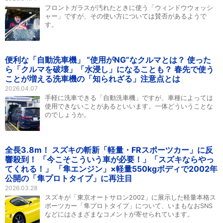
フロントガラスが汚れたときに使う「ウィンドウウォッシ
ャー」ですが、その使い方については賛否があるようで
す。
便利な「自動洗車機」 “使用がNG”なクルマとは？ 使った
ら「クルマを破壊」「水浸し」になることも？ 春先で使う
ことが増える洗車機の「知られざる」注意点とは
2026.04.07
手軽に洗車できる「自動洗車機」ですが、車種によっては
使用できないことがあるといいます。一体どういうことな
のでしょうか。
全長3.8m！ スズキの斬新「軽量・FRスポーツカー」に反
響殺到！ 「今こそこういう車が必要！」「スズキならやっ
てくれる！」 「隼エンジン」×軽量550kgボディで2002年
公開の「隼プロトタイプ」に再注目
2026.03.28
スズキが「東京オートサロン2002」に展示した軽量本格ス
ポーツカー「隼プロトタイプ」について、いまもなおSNS
などにはさまざまなコメントが寄せられています。