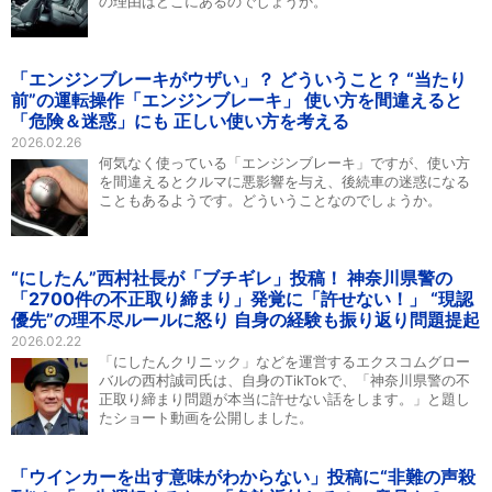
の理由はどこにあるのでしょうか。
「エンジンブレーキがウザい」？ どういうこと？ “当たり
前”の運転操作「エンジンブレーキ」 使い方を間違えると
「危険＆迷惑」にも 正しい使い方を考える
2026.02.26
何気なく使っている「エンジンブレーキ」ですが、使い方
を間違えるとクルマに悪影響を与え、後続車の迷惑になる
こともあるようです。どういうことなのでしょうか。
“にしたん”西村社長が「ブチギレ」投稿！ 神奈川県警の
「2700件の不正取り締まり」発覚に「許せない！」 “現認
優先”の理不尽ルールに怒り 自身の経験も振り返り問題提起
2026.02.22
「にしたんクリニック」などを運営するエクスコムグロー
バルの西村誠司氏は、自身のTikTokで、「神奈川県警の不
正取り締まり問題が本当に許せない話をします。」と題し
たショート動画を公開しました。
「ウインカーを出す意味がわからない」投稿に“非難の声殺