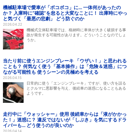
機械駐車場で愛車が「ボコボコ」に… 一体何があったの
か？ 入庫時に“確認”を怠ると大変なことに！ 出庫時にやっ
と気づく「最悪の悲劇」 どう防ぐのか
2026.04.22
機械式立体駐車場では、格納時に車体が大きく破損する事
故が発生する可能性があります。どういうことなのでしょ
うか。
当たり前に使うエンジンブレーキ 「ウザい！」と思われる
ことも？ 何気なく使う「基本操作」は「危険＆迷惑」につ
ながる可能性も 使うシーンの見極めを考える
2026.04.15
日常的に使う「エンジンブレーキ」ですが、使い方を誤る
とクルマに悪影響を与え、後続車の迷惑になることもある
ようです。
走行中に「ウォッシャー」使用 後続車からは「液がかかっ
た！」迷惑に？ 違反ではないが「しぶき」を気にするドラ
イバーも… どう使うのが良いのか
2026.04.14