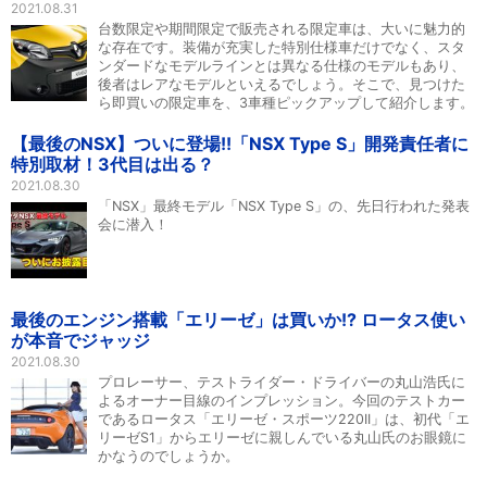
2021.08.31
台数限定や期間限定で販売される限定車は、大いに魅力的
な存在です。装備が充実した特別仕様車だけでなく、スタ
ンダードなモデルラインとは異なる仕様のモデルもあり、
後者はレアなモデルといえるでしょう。そこで、見つけた
ら即買いの限定車を、3車種ピックアップして紹介します。
【最後のNSX】ついに登場!!「NSX Type S」開発責任者に
特別取材！3代目は出る？
2021.08.30
「NSX」最終モデル「NSX Type S」の、先日行われた発表
会に潜入！
最後のエンジン搭載「エリーゼ」は買いか!? ロータス使い
が本音でジャッジ
2021.08.30
プロレーサー、テストライダー・ドライバーの丸山浩氏に
よるオーナー目線のインプレッション。今回のテストカー
であるロータス「エリーゼ・スポーツ220II」は、初代「エ
リーゼS1」からエリーゼに親しんでいる丸山氏のお眼鏡に
かなうのでしょうか。