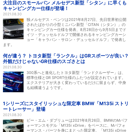
大注目のスモールバン メルセデス新型「シタン」に早くも
キャンピングカー仕様が登場！
2021.08.30
独メルセデス・ベンツは2021年8月27日、先日世界初公開
されたばかりの小型ミニバン新型「CITAN（シタン）」の
キャンピングカー仕様を発表、8月28日から9月5日までド
イツ・デュッセルドルフで開催されるキャンピングカーシ
ョー「キャラバン・サロン・デュッセルドルフ」で発表し
ます。
何が違う？ トヨタ新型「ランクル」はGRスポーツが良い？
外観だけじゃないGR仕様のスゴさとは
2021.08.30
300系へと進化したトヨタ新型「ランドクルーザー」は、
標準仕様とGR SPORT仕様のふたつが設定されています。
エクステリアが大きく変わっているだけに留まらず、中身
も結構違うようです。
1シリーズにスタイリッシュな限定車 BMW「M135i ストリ
ートレーサー」登場
2021.08.30
ビー・エム・ダブリューは2021年8月26日、BMWのMパフ
ォーマンスモデル「M135i xDrive」をベースに、Mパフォ
ーマンス・パーツを身にまとった限定車、「M135i xDrive