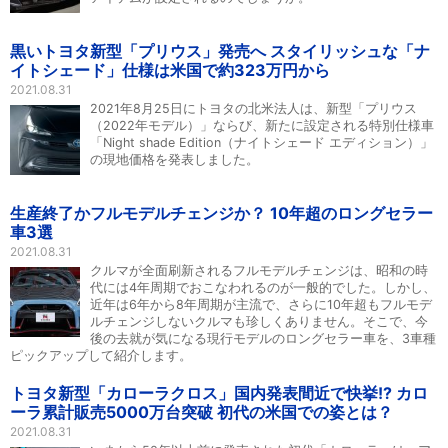
黒いトヨタ新型「プリウス」発売へ スタイリッシュな「ナ
イトシェード」仕様は米国で約323万円から
2021.08.31
2021年8月25日にトヨタの北米法人は、新型「プリウス
（2022年モデル）」ならび、新たに設定される特別仕様車
「Night shade Edition（ナイトシェード エディション）」
の現地価格を発表しました。
生産終了かフルモデルチェンジか？ 10年超のロングセラー
車3選
2021.08.31
クルマが全面刷新されるフルモデルチェンジは、昭和の時
代には4年周期でおこなわれるのが一般的でした。しかし、
近年は6年から8年周期が主流で、さらに10年超もフルモデ
ルチェンジしないクルマも珍しくありません。そこで、今
後の去就が気になる現行モデルのロングセラー車を、3車種
ピックアップして紹介します。
トヨタ新型「カローラクロス」国内発表間近で快挙!? カロ
ーラ累計販売5000万台突破 初代の米国での姿とは？
2021.08.31