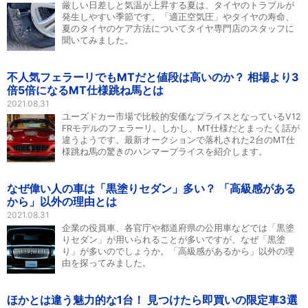
厳しい日差しと気温が上昇する夏は、タイヤのトラブルが
発生しやすい季節です。「適正空気圧」やタイヤの寿命、
夏のタイヤのケア方法についてタイヤ専門店のスタッフに
聞いてみました。
不人気フェラーリでもMTだと値段は高いのか？ 相場より3
倍5倍になるMT仕様跳ね馬とは
2021.08.31
ユーズドカー市場で比較的安価なプライスとなっているV12
FRモデルのフェラーリ。しかし、MT仕様だとまったく話が
違うようです。最新オークションで落札された2台のMT仕
様跳ね馬の驚きのハンマープライスを紹介します。
なぜ偉い人の車は「黒塗りセダン」多い？ 「高級感がある
から」以外の理由とは
2021.08.31
企業の役員車、各官庁や都道府県の公用車などでは「黒塗
りセダン」が用いられることが多いですが、なぜ「黒塗
り」が多いのでしょうか。「高級感があるから」以外の理
由を探ってみました。
ほかとは違う魅力的な1台！ 見つけたら即買いの限定車3選