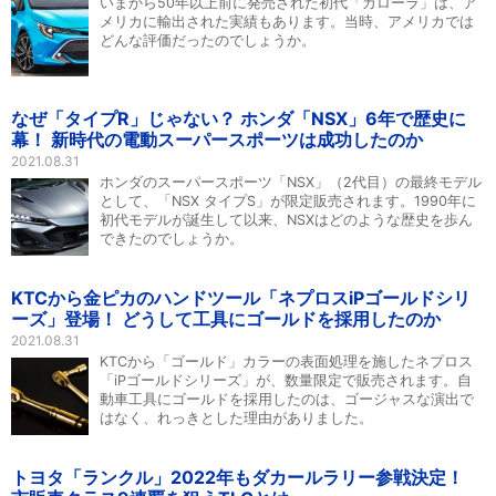
いまから50年以上前に発売された初代「カローラ」は、ア
メリカに輸出された実績もあります。当時、アメリカでは
どんな評価だったのでしょうか。
なぜ「タイプR」じゃない？ ホンダ「NSX」6年で歴史に
幕！ 新時代の電動スーパースポーツは成功したのか
2021.08.31
ホンダのスーパースポーツ「NSX」（2代目）の最終モデル
として、「NSX タイプS」が限定販売されます。1990年に
初代モデルが誕生して以来、NSXはどのような歴史を歩ん
できたのでしょうか。
KTCから金ピカのハンドツール「ネプロスiPゴールドシリ
ーズ」登場！ どうして工具にゴールドを採用したのか
2021.08.31
KTCから「ゴールド」カラーの表面処理を施したネプロス
「iPゴールドシリーズ」が、数量限定で販売されます。自
動車工具にゴールドを採用したのは、ゴージャスな演出で
はなく、れっきとした理由がありました。
トヨタ「ランクル」2022年もダカールラリー参戦決定！