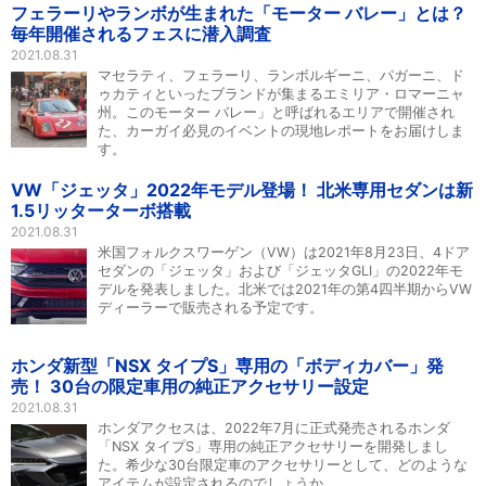
フェラーリやランボが生まれた「モーター バレー」とは？
毎年開催されるフェスに潜入調査
2021.08.31
マセラティ、フェラーリ、ランボルギーニ、パガーニ、ド
ゥカティといったブランドが集まるエミリア・ロマーニャ
州。このモーター バレー」と呼ばれるエリアで開催され
た、カーガイ必見のイベントの現地レポートをお届けしま
す。
VW「ジェッタ」2022年モデル登場！ 北米専用セダンは新
1.5リッターターボ搭載
2021.08.31
米国フォルクスワーゲン（VW）は2021年8月23日、4ドア
セダンの「ジェッタ」および「ジェッタGLI」の2022年モ
デルを発表しました。北米では2021年の第4四半期からVW
ディーラーで販売される予定です。
ホンダ新型「NSX タイプS」専用の「ボディカバー」発
売！ 30台の限定車用の純正アクセサリー設定
2021.08.31
ホンダアクセスは、2022年7月に正式発売されるホンダ
「NSX タイプS」専用の純正アクセサリーを開発しまし
た。希少な30台限定車のアクセサリーとして、どのような
アイテムが設定されるのでしょうか。