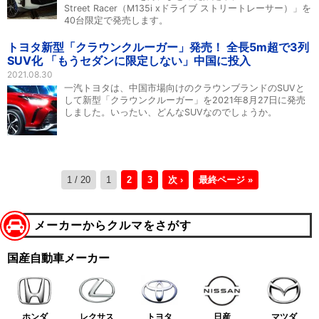
Street Racer（M135i xドライブ ストリートレーサー）」を
40台限定で発売します。
トヨタ新型「クラウンクルーガー」発売！ 全長5m超で3列
SUV化 「もうセダンに限定しない」中国に投入
2021.08.30
一汽トヨタは、中国市場向けのクラウンブランドのSUVと
して新型「クラウンクルーガー」を2021年8月27日に発売
しました。いったい、どんなSUVなのでしょうか。
1 / 20
1
2
3
次 ›
最終ページ »
メーカーからクルマをさがす
国産自動車メーカー
ホンダ
レクサス
トヨタ
日産
マツダ