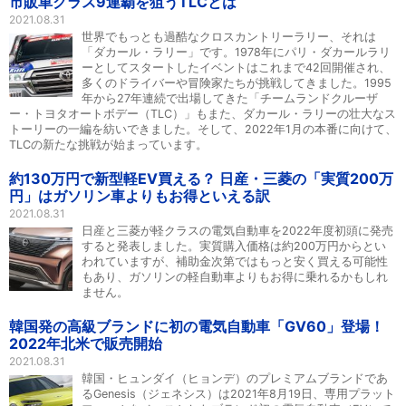
市販車クラス9連覇を狙うTLCとは
2021.08.31
世界でもっとも過酷なクロスカントリーラリー、それは
「ダカール・ラリー」です。1978年にパリ・ダカールラリ
ーとしてスタートしたイベントはこれまで42回開催され、
多くのドライバーや冒険家たちが挑戦してきました。1995
年から27年連続で出場してきた「チームランドクルーザ
ー・トヨタオートボデー（TLC）」もまた、ダカール・ラリーの壮大なス
トーリーの一編を紡いできました。そして、2022年1月の本番に向けて、
TLCの新たな挑戦が始まっています。
約130万円で新型軽EV買える？ 日産・三菱の「実質200万
円」はガソリン車よりもお得といえる訳
2021.08.31
日産と三菱が軽クラスの電気自動車を2022年度初頭に発売
すると発表しました。実質購入価格は約200万円からとい
われていますが、補助金次第ではもっと安く買える可能性
もあり、ガソリンの軽自動車よりもお得に乗れるかもしれ
ません。
韓国発の高級ブランドに初の電気自動車「GV60」登場！
2022年北米で販売開始
2021.08.31
韓国・ヒュンダイ（ヒョンデ）のプレミアムブランドであ
るGenesis（ジェネシス）は2021年8月19日、専用プラット