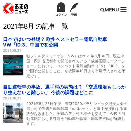
MENU
ログイン
登録
2021年8月 の記事一覧
日本ではいつ登場？ 欧州ベストセラー電気自動車
VW「ID.3」中国で初公開
2021.08.31
独フォルクスワーゲン（VW）は2021年8月30日、現在中
国・四川省成都市で開催されている「成都国際モーターシ
ョー」において、コンパクト電気自動車（EV）「ID.3」を
中国初公開しました。今後同年10月より市場導入される予
定です。
自動運転車の事故、選手村の実態は？ 「交通環境もしっか
り整えないと難しい」 今後の課題はどこに
2021.08.31
2021年8月26日午後、東京2020パラリンピック競技大会の
選手村で低速自動運転車「eパレット」と選手が接触する事
故が起きました。実際の選手村の様子を交えて、今後の自
動運転における課題を自動車評論家・国沢光宏氏が解説し
ます。