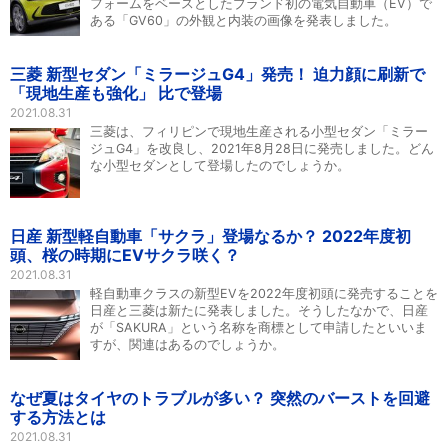
フォームをベースとしたブランド初の電気自動車（EV）で
ある「GV60」の外観と内装の画像を発表しました。
三菱 新型セダン「ミラージュG4」発売！ 迫力顔に刷新で
「現地生産も強化」 比で登場
2021.08.31
三菱は、フィリピンで現地生産される小型セダン「ミラー
ジュG4」を改良し、2021年8月28日に発売しました。どん
な小型セダンとして登場したのでしょうか。
日産 新型軽自動車「サクラ」登場なるか？ 2022年度初
頭、桜の時期にEVサクラ咲く？
2021.08.31
軽自動車クラスの新型EVを2022年度初頭に発売することを
日産と三菱は新たに発表しました。そうしたなかで、日産
が「SAKURA」という名称を商標として申請したといいま
すが、関連はあるのでしょうか。
なぜ夏はタイヤのトラブルが多い？ 突然のバーストを回避
する方法とは
2021.08.31