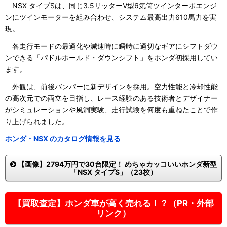
NSX タイプSは、同じ3.5リッターV型6気筒ツインターボエンジ
ンにツインモーターを組み合わせ、システム最高出力610馬力を実
現。
各走行モードの最適化や減速時に瞬時に適切なギアにシフトダウ
ンできる「パドルホールド・ダウンシフト」をホンダ初採用してい
ます。
外観は、前後バンパーに新デザインを採用。空力性能と冷却性能
の高次元での両立を目指し、レース経験のある技術者とデザイナー
がシミュレーションや風洞実験、走行試験を何度も重ねたことで作
り上げられました。
ホンダ・NSX のカタログ情報を見る
【画像】2794万円で30台限定！ めちゃカッコいいホンダ新型
「NSX タイプS」（23枚）
【買取査定】ホンダ車が高く売れる！？（PR・外部
リンク）