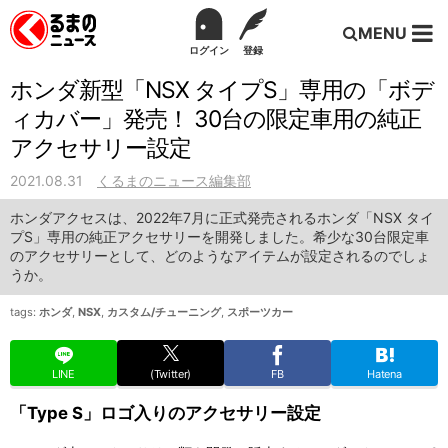
MENU
ログイン
登録
ホンダ新型「NSX タイプS」専用の「ボデ
ィカバー」発売！ 30台の限定車用の純正
アクセサリー設定
2021.08.31
くるまのニュース編集部
ホンダアクセスは、2022年7月に正式発売されるホンダ「NSX タイ
プS」専用の純正アクセサリーを開発しました。希少な30台限定車
のアクセサリーとして、どのようなアイテムが設定されるのでしょ
うか。
tags:
ホンダ
,
NSX
,
カスタム/チューニング
,
スポーツカー
LINE
(Twitter)
FB
Hatena
「Type S」ロゴ入りのアクセサリー設定