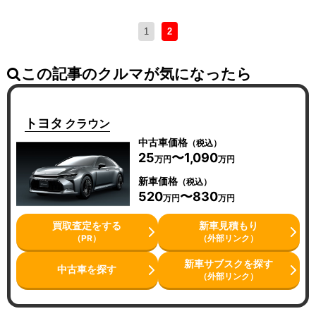
1
2
この記事のクルマが気になったら
トヨタ
クラウン
中古車価格
（税込）
25
〜1,090
万円
万円
新車価格
（税込）
520
〜830
万円
万円
買取査定をする
新車見積もり
（PR）
（外部リンク）
新車サブスクを探す
中古車を探す
（外部リンク）