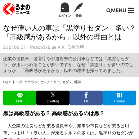
MENU
ログイン
登録
なぜ偉い人の車は「黒塗りセダン」多い？
「高級感があるから」以外の理由とは
2021.08.31
PeacockBlue K.K. 瓜生洋明
企業の役員車、各官庁や都道府県の公用車などでは「黒塗りセダ
ン」が用いられることが多いですが、なぜ「黒塗り」が多いのでし
ょうか。「高級感があるから」以外の理由を探ってみました。
tags:
トヨタ
,
クラウン
,
センチュリー
,
セダン
,
雑学
LINE
(Twitter)
FB
Hatena
黒は高級感がある？ 高級感があるのは黒？
大企業の社長などが乗る役員車や、知事や市長などが乗る公用
車、つまり「エラい人」が乗るクルマの多くは、黒塗りのセダンが