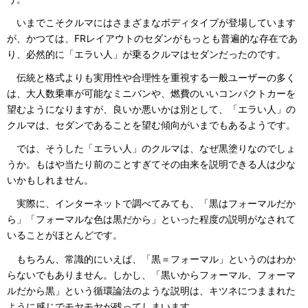
いまでこそクルマにはさまざまなボディタイプが登場しています
が、かつては、FRレイアウトのセダンがもっとも普遍的な存在であ
り、必然的に「エラい人」が乗るクルマはセダンだったのです。
伝統と格式よりも実用性や合理性を重視する一般ユーザーの多く
は、大人数乗車が可能なミニバンや、燃費のいいコンパクトカーを
望むようになりますが、良いか悪いかは別として、「エラい人」の
クルマは、セダンであることを望む傾向がいまでもあるようです。
では、そうした「エラい人」のクルマは、なぜ黒塗りなのでしょ
うか。もはや当たり前のことすぎてその由来を説明できる人は少な
いかもしれません。
実際に、インターネットで調べてみても、「黒はフォーマルだか
ら」「フォーマルな色は黒だから」といった程度の説明がなされて
いることがほとんどです。
もちろん、常識的にいえば、「黒＝フォーマル」というのはわか
らないでもありません。しかし、「黒いからフォーマル、フォーマ
ルだから黒」という循環論法のような説明は、キツネにつままれた
ように感じでモヤモヤが残ってしまいます。