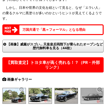
しかし、日本や世界の文化を紐といて見ると、なぜ「エラい人」
の乗るクルマに黒塗りが多いのかというヒントが見えてくるようで
す。
万国共通で「黒＝フォーマル」となる理由
【画像】威厳がスゴい… 天皇皇后両陛下が乗られたオープンなど
歴代御料車を見る（44枚）
【買取査定】トヨタ車が高く売れる！？（PR・外部
リンク）
画像ギャラリー