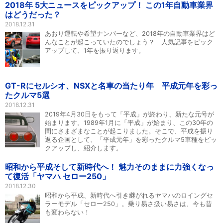
2018年 5大ニュースをピックアップ！ この1年自動車業界
はどうだった？
2018.12.31
あおり運転や希望ナンバーなど、2018年の自動車業界はど
んなことが起こっていたのでしょう？ 人気記事をピック
アップして、1年を振り返ります。
GT-Rにセルシオ、NSXと名車の当たり年 平成元年を彩っ
たクルマ5選
2018.12.31
2019年4月30日をもって「平成」が終わり、新たな元号が
始まります。1989年1月に「平成」が始まり、この30年の
間にさまざまなことが起こりました。そこで、平成を振り
返る企画として、「平成元年」を彩ったクルマ5車種をピッ
クアップし、紹介します。
昭和から平成そして新時代へ！ 魅力そのままに力強くなっ
て復活「ヤマハ セロー250」
2018.12.30
昭和から平成、新時代へ引き継がれるヤマハのロイングセ
ラーモデル「セロー250」。乗り易さ扱い易さは、今も昔
も変わらない！