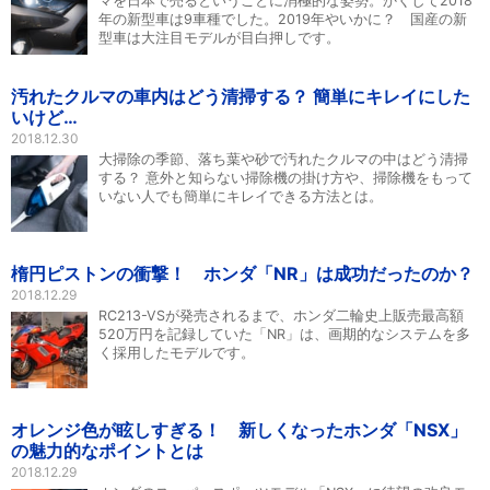
マを日本で売るということに消極的な姿勢。かくして2018
年の新型車は9車種でした。2019年やいかに？ 国産の新
型車は大注目モデルが目白押しです。
汚れたクルマの車内はどう清掃する？ 簡単にキレイにした
いけど…
2018.12.30
大掃除の季節、落ち葉や砂で汚れたクルマの中はどう清掃
する？ 意外と知らない掃除機の掛け方や、掃除機をもって
いない人でも簡単にキレイできる方法とは。
楕円ピストンの衝撃！ ホンダ「NR」は成功だったのか？
2018.12.29
RC213-VSが発売されるまで、ホンダ二輪史上販売最高額
520万円を記録していた「NR」は、画期的なシステムを多
く採用したモデルです。
オレンジ色が眩しすぎる！ 新しくなったホンダ「NSX」
の魅力的なポイントとは
2018.12.29