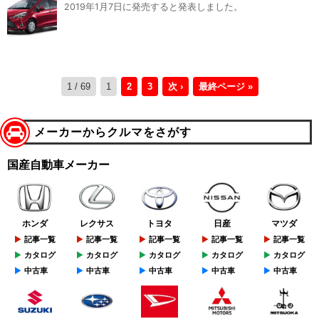
2019年1月7日に発売すると発表しました。
1 / 69
1
2
3
次 ›
最終ページ »
メーカーからクルマをさがす
国産自動車メーカー
ホンダ
レクサス
トヨタ
日産
マツダ
記事一覧
記事一覧
記事一覧
記事一覧
記事一覧
カタログ
カタログ
カタログ
カタログ
カタログ
中古車
中古車
中古車
中古車
中古車