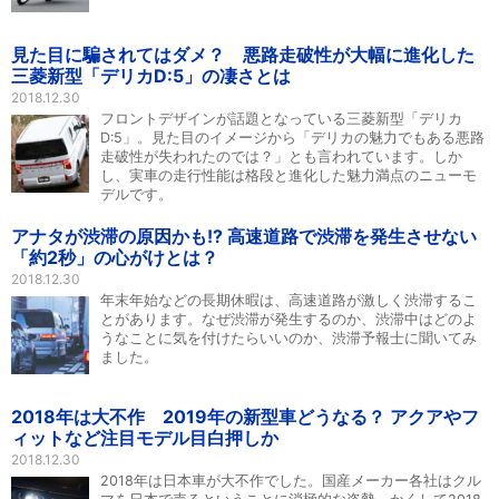
見た目に騙されてはダメ？ 悪路走破性が大幅に進化した
三菱新型「デリカD:5」の凄さとは
2018.12.30
フロントデザインが話題となっている三菱新型「デリカ
D:5」。見た目のイメージから「デリカの魅力でもある悪路
走破性が失われたのでは？」とも言われています。しか
し、実車の走行性能は格段と進化した魅力満点のニューモ
デルです。
アナタが渋滞の原因かも!? 高速道路で渋滞を発生させない
「約2秒」の心がけとは？
2018.12.30
年末年始などの長期休暇は、高速道路が激しく渋滞するこ
とがあります。なぜ渋滞が発生するのか、渋滞中はどのよ
うなことに気を付けたらいいのか、渋滞予報士に聞いてみ
ました。
2018年は大不作 2019年の新型車どうなる？ アクアやフ
ィットなど注目モデル目白押しか
2018.12.30
2018年は日本車が大不作でした。国産メーカー各社はクル