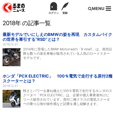
MENU
ログイン
登録
2018年 の記事一覧
最新モデルでいにしえのBMWの姿を再現 カスタムバイク
の世界を牽引する“RSD”とは？
2018.12.31
2014年に登場したBMW Motorradの「R nineT」は、発売以
降も数々の派生車種が販売されている人気のロードスター
モデルです。
ホンダ「PCX ELECTRIC」 100％電気で走行する原付2種
スクーターとは？
2018.12.31
軽さとパワーを兼ね備えた100％電気で走行するホンダのス
クーター「PCX ELECTRIC」は、企業や個人事業者向けに
リース販売されています。原付二種クラスの電気スクータ
ーの乗り心地や操作感など試乗を通し紐解きます。