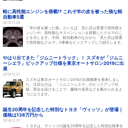
軽に高性能エンジンを搭載!? これぞ羊の皮を被った狼な軽
自動車5選
2018.12.28
「羊の皮を被った狼」といえば、見た目は普通で高性能エ
ンジンや、高性能なサスペンションを搭載したクルマのこ
とを示します。今回、軽自動車のなかから「見た目は普通
で高性能なクルマ」5車種をピックアップして紹介します。
やはり出てきた「ジムニートラック」！ スズキが「ジムニ
ーシエラ」ピックアップ仕様を東京オートサロン2019に出
展
2018.12.27
スズキは東京オートサロン2019の出展概要を発表しまし
た。注目なのは、「ジムニーシエラ」のピックアップ仕
様。荷台を設けることで、趣味の道具などを載せられるよ
うになります。
誕生20周年を記念した特別なトヨタ「ヴィッツ」が登場｜
価格は138万円から
2018.12.27
トヨタは、ヴィッツの誕生20周年を記念した特別仕様車を