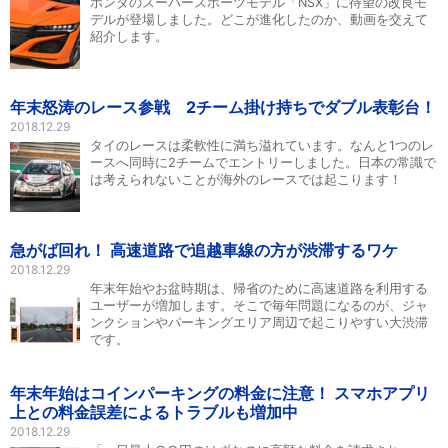
ホンダのスーパースポーツモデル「NSX」に待望の改良モ
デルが登場しました。どこが進化したのか、動画を交えて
紹介します。
年末怒涛のレース参戦 2チーム掛け持ちでダブル表彰台！
2018.12.29
タイのレースは柔軟性に満ち溢れています。なんと1つのレ
ースへ同時に2チームでエントリーしました。日本の常識で
は考えられないことが海外のレースでは起こります！
急がば回れ！ 高速道路で追越車線の方が渋滞するワケ
2018.12.29
年末年始やお盆時期は、帰省のために高速道路を利用する
ユーザーが増加します。そこで毎年問題になるのが、ジャ
ンクションやパーキングエリア周辺で起こりやすい大渋滞
です。
年末年始はコインパーキングの料金に注意！ スマホアプリ
上との料金誤差によるトラブルも増加中
2018.12.29