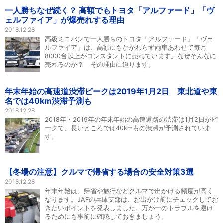
一人勝ちなぜ続く？ 高額でもトヨタ「アルファード」「ヴ
ェルファイア」が爆売れする理由
2018.12.28
高級ミニバンで一人勝ちのトヨタ「アルファード」「ヴェ
ルファイア」は、高額にもかかわらず両車あわせて毎月
8000台以上がコンスタントに売れています。なぜそんなに
売れるのか？ その理由に迫ります。
年末年始の高速道渋滞ピークは2019年1月2日 東北道や東
名では40km渋滞予測も
2018.12.28
2018年・2019年の年末年始の高速道路の渋滞は1月2日がピ
ークで、長いところでは40kmもの渋滞が予測されていま
す。
【冬場の注意】クルマで帰省する場合の安全対策3選
2018.12.28
年末年始は、帰省や旅行などクルマで出かける頻度が高く
なります。JAFの兵庫支部は、お出かけ前にチェックしてお
きたいポイントを発表しました。万が一のトラブルを避け
るためにも事前に確認しておきましょう。