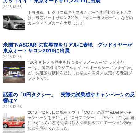
カッコイイ！ 東京オートサロン2019に出展
2018.12.28
トヨタ車、レクサス車のカスタムパーツを手掛けるトムス
は、東京オートサロン2019に「カローラスポーツ」などの
カスタマイズカーを出展します。
米国“NASCAR”の世界観をリアルに表現 グッドイヤーが
東京オートサロン2019に出展
2018.12.28
120年を超える歴史を持つタイヤメーカー“グッドイヤ
ー”は、航空機用ラジアルタイヤやオールシーズンタイヤな
ど、先進的な技術を基にした製品を開発／販売する老舗ブ
ランドです。
話題の「0円タクシー」 実際の試乗感やキャンペーンの反
響は？
2018.12.28
2018年12月5日に配車アプリ「MOV」の運営元DeNAがキ
ャンペーンを開始した「0円タクシー」。ネット上でも話題
に上がっているその取り組みの裏側やプロモーション効果
などを聞いてみました。