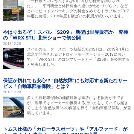
「一日最大○○円のはずなのに高額な料金を請求され
た」、「平日料金と休日料金の違いがわかりづらい」など
といったコインパーキングの料金をめぐるトラブルは2017
年度に急増、2018年度も横ばいの状態が続いています。
やはり出るぞ！ スバル「S209」 新型は世界販売か 究極
の「WRX STI」北米ショーで初公開
2018.12.28
スバルのモータースポーツ統括会社のSTIは、2019年1月に
北米で開催されるデトロイトモーターショー2019におい
て、「WRX STI」のコンプリートカー「S209」を公開する
と発表しました。
保証が切れても安心!? “自然故障”にも対応する新たなサー
ビス「自動車部品保険」とは？
2018.12.28
多くの自動車保険の補償対象は事故による損害が主です
が、近年ではメーカーの推奨する扱い方をしていても起き
てしまう“自然故障”への保証を行う「自動車部品保険」が登
場しています。
トムス仕様の「カローラスポーツ」や「アルファード」が