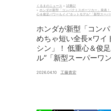
くるまのニュース
試乗記
ホンダが新型「コンパクトスポーツカー」発表！
心＆俊足パワーもイイ“ホットモデル”「新型スー
ホンダが新型「コンパ
めちゃ短い全長×ワイ
シン」！ 低重心＆俊
ル”「新型スーパーワ
2026.04.10
工藤貴宏