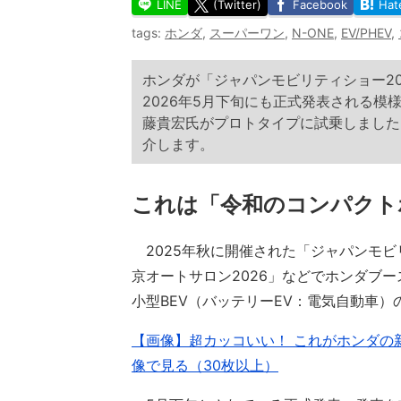
LINE
(Twitter)
Facebook
Hat
tags:
ホンダ
,
スーパーワン
,
N-ONE
,
EV/PHEV
,
ホンダが「ジャパンモビリティショー2
2026年5月下旬にも正式発表される
藤貴宏氏がプロトタイプに試乗しました
介します。
これは「令和のコンパクト
2025年秋に開催された「ジャパンモビリテ
京オートサロン2026」などでホンダブ
小型BEV（バッテリーEV：電気自動車）の
【画像】超カッコいい！ これがホンダの新型
像で見る（30枚以上）