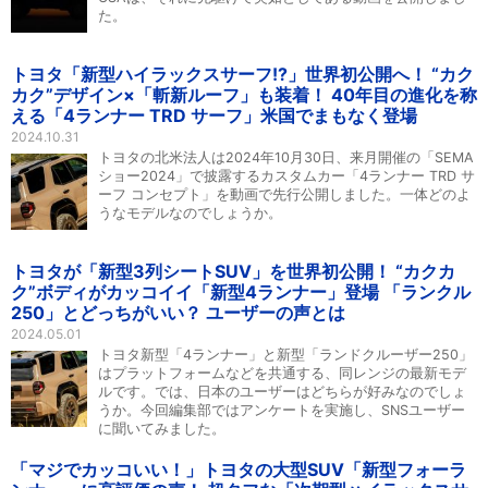
た。
トヨタ「新型ハイラックスサーフ!?」世界初公開へ！ “カク
カク”デザイン×「斬新ルーフ」も装着！ 40年目の進化を称
える「4ランナー TRD サーフ」米国でまもなく登場
2024.10.31
トヨタの北米法人は2024年10月30日、来月開催の「SEMA
ショー2024」で披露するカスタムカー「4ランナー TRD サ
ーフ コンセプト」を動画で先行公開しました。一体どのよ
うなモデルなのでしょうか。
トヨタが「新型3列シートSUV」を世界初公開！ “カクカ
ク”ボディがカッコイイ「新型4ランナー」登場 「ランクル
250」とどっちがいい？ ユーザーの声とは
2024.05.01
トヨタ新型「4ランナー」と新型「ランドクルーザー250」
はプラットフォームなどを共通する、同レンジの最新モデ
ルです。では、日本のユーザーはどちらが好みなのでしょ
うか。今回編集部ではアンケートを実施し、SNSユーザー
に聞いてみました。
「マジでカッコいい！」トヨタの大型SUV「新型フォーラ