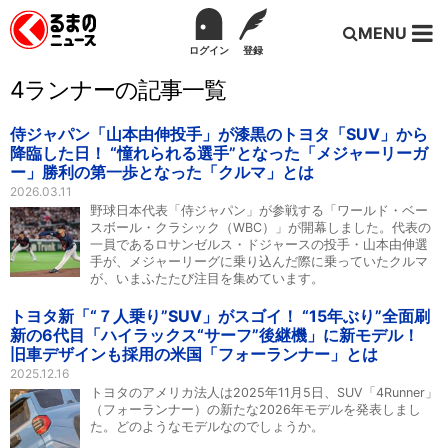
MENU
ログイン
登録
4ランナーの記事一覧
侍ジャパン「山本由伸投手」が漆黒のトヨタ「SUV」から
降臨した日！ “憧れられる選手”となった「メジャーリーガ
ー」勝利の第一歩となった「クルマ」とは
2026.03.11
野球日本代表「侍ジャパン」が参戦する「ワールド・ベー
スボール・クラシック（WBC）」が開幕しました。代表の
一員であるロサンゼルス・ドジャースの投手・山本由伸選
手が、メジャーリーグに乗り込んだ際に乗っていたクルマ
が、いまふたたび注目を集めています。
トヨタ新「“７人乗り”SUV」がスゴイ！ “15年ぶり”全面刷
新の6代目「ハイラックス“サーフ”後継機」に新モデル！
旧車デザインも採用の米国「フォーランナー」とは
2025.12.16
トヨタのアメリカ法人は2025年11月5日、SUV「4Runner」
（フォーランナー）の新たな2026年モデルを発表しまし
た。どのようなモデルなのでしょうか。