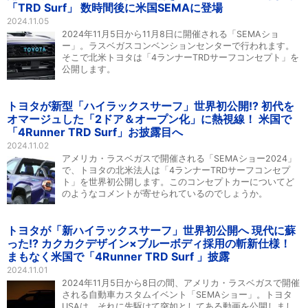
「TRD Surf」 数時間後に米国SEMAに登場
2024.11.05
2024年11月5日から11月8日に開催される「SEMAショ
ー」。ラスベガスコンベンションセンターで行われます。
そこで北米トヨタは「4ランナーTRDサーフコンセプト」を
公開します。
トヨタが新型「ハイラックスサーフ」世界初公開!? 初代を
オマージュした「2ドア＆オープン化」に熱視線！ 米国で
「4Runner TRD Surf」お披露目へ
2024.11.02
アメリカ・ラスベガスで開催される「SEMAショー2024」
で、トヨタの北米法人は「4ランナーTRDサーフコンセプ
ト」を世界初公開します。このコンセプトカーについてど
のようなコメントが寄せられているのでしょうか。
トヨタが「新ハイラックスサーフ」世界初公開へ 現代に蘇
った!? カクカクデザイン×ブルーボディ採用の斬新仕様！
まもなく米国で「4Runner TRD Surf 」披露
2024.11.01
2024年11月5日から8日の間、アメリカ・ラスベガスで開催
される自動車カスタムイベント「SEMAショー」。トヨタ
USAは、それに先駆けて突如としてある動画を公開しまし