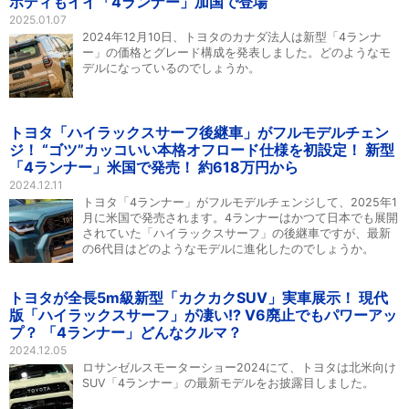
ボディもイイ「4ランナー」加国で登場
2025.01.07
2024年12月10日、トヨタのカナダ法人は新型「4ランナ
ー」の価格とグレード構成を発表しました。どのようなモ
デルになっているのでしょうか。
トヨタ「ハイラックスサーフ後継車」がフルモデルチェン
ジ！ “ゴツ”カッコいい本格オフロード仕様を初設定！ 新型
「4ランナー」米国で発売！ 約618万円から
2024.12.11
トヨタ「4ランナー」がフルモデルチェンジして、2025年1
月に米国で発売されます。4ランナーはかつて日本でも展開
されていた「ハイラックスサーフ」の後継車ですが、最新
の6代目はどのようなモデルに進化したのでしょうか。
トヨタが全長5m級新型「カクカクSUV」実車展示！ 現代
版「ハイラックスサーフ」が凄い!? V6廃止でもパワーアッ
プ？ 「4ランナー」どんなクルマ？
2024.12.05
ロサンゼルスモーターショー2024にて、トヨタは北米向け
SUV「4ランナー」の最新モデルをお披露目しました。