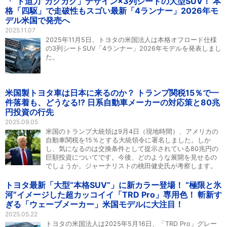
「“ド迫力”カクカク」デザイン×3列シートの大型SUV！ 本
格「四駆」で走破性もスゴい最新「4ランナー」2026年モ
デル米国で発売へ
2025.11.07
2025年11月5日、トヨタの米国法人は本格オフロード仕様
の3列シートSUV「4ランナー」2026年モデルを発表しまし
た。
米国製トヨタ車は日本に来るのか？ トランプ関税15％で一
件落着も、どうなる!? 日系自動車メーカーの対応策と80兆
円投資の行先
2025.09.05
米国のトランプ大統領は9月4日（現地時間）、アメリカの
自動車関税を15％とする大統領令に署名しました。しか
し、気になるのは交換条件として提示されている80兆円の
巨額投資についてです。今後、どのような展開を見せるの
でしょうか。ジャーナリストの桃田健史氏が考察します。
トヨタ最新「大型“本格SUV”」に新カラー登場！ “極限と氷
河”イメージした超カッコイイ「TRD Pro」専用色！ 斬新す
ぎる「ウェーブメーカー」米国モデルに大注目！
2025.05.22
トヨタの米国法人は2025年5月16日、「TRD Pro」グレー