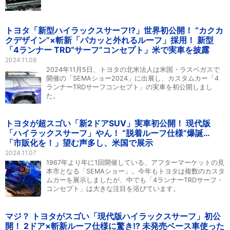
トヨタ「新型ハイラックスサーフ!?」世界初公開！ “カクカ
クデザイン”×斬新「パカッと外れるルーフ」採用！ 新型
「4ランナー TRD“サーフ”コンセプト」米で実車を披露
2024.11.08
2024年11月5日、トヨタの北米法人は米国・ラスベガスで
開催の「SEMAショー2024」に出展し、カスタムカー「4
ランナーTRDサーフコンセプト」の実車を初公開しまし
た。
トヨタが超スゴい「新2ドアSUV」実車初公開！ 現代版
「ハイラックスサーフ」やん！ “脱着ルーフ仕様”爆誕…
「市販化を！」望む声多し、米国で展示
2024.11.07
1967年より年に1回開催している、アフターマーケットの見
本市となる「SEMAショー」。今年もトヨタは複数のカスタ
ムカーを展示しましたが、中でも「4ランナーTRDサーフ・
コンセプト」は大きな注目を浴びています。
マジ？ トヨタがスゴい「現代版ハイラックスサーフ」初公
開！ 2ドア×斬新ルーフ仕様に驚き!? 未発売ベース車使った