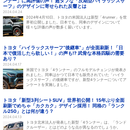
ンナー」に高評価の声！ 超タフな「次期型ハイラックスサ
ーフ」のデザインに寄せられた反響とは
2024.04.24
2024年4月10日、トヨタの米国法人は新型「4runner」を世
界初公開しました。日本でも、同車のデザインについて
様々な評価の声が数多く届いています。
トヨタ「ハイラックスサーフ“後継車”」が全面刷新！「日
本で復活したら欲しい！」の声も!? 武骨な本格四駆の需要
あり？
2024.04.17
米国でトヨタ「4ランナー」のフルモデルチェンジが発表さ
れました。同車はかつて日本でも販売されていた「ハイラ
ックスサーフ」の後継車ですが、新型4ランナーについてア
ンケートを実施しました。
トヨタ「新型3列シートSUV」世界初公開！ 15年ぶり全面
刷新でめちゃ「カクカク」デザイン採用！ 同格の「ランク
ル250」とは何が違う？
2024.04.13
トヨタ北米法人が発表した新型「4ランナー」は、「ランド
クルーザー」とはどのような点が異なるのでしょうか。