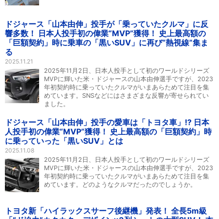
ドジャース「山本由伸」投手が「乗っていたクルマ」に反
響多数！ 日本人投手初の偉業“MVP”獲得！ 史上最高額の
「巨額契約」時に乗車の「黒いSUV」に再び“熱視線”集ま
る
2025.11.21
2025年11月2日、日本人投手として初のワールドシリーズ
MVPに輝いた米・ドジャースの山本由伸選手ですが、2023
年初契約時に乗っていたクルマがいまあらためて注目を集
めています。SNSなどにはさまざまな反響が寄せられてい
ました。
ドジャース「山本由伸」投手の愛車は「トヨタ車」!? 日本
人投手初の偉業“MVP”獲得！ 史上最高額の「巨額契約」時
に乗っていった「黒いSUV」とは
2025.11.08
2025年11月2日、日本人投手として初のワールドシリーズ
MVPに輝いた米・ドジャースの山本由伸選手ですが、2023
年初契約時に乗っていたクルマがいまあらためて注目を集
めています。どのようなクルマだったのでしょうか。
トヨタ新「ハイラックスサーフ後継機」発表！ 全長5m級