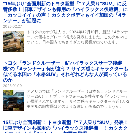
“15年ぶり”全面刷新のトヨタ新型「“７人乗り”SUV」に反
響多数！ 旧車デザインも採用の「ハイラックス後継機」に
「カッコイイ」の声！ カクカクボディもイイ加国の「4ラ
ンナー」が話題に
2025.02.27
トヨタのカナダ法人は、2024年12月10日、新型「4ランナ
ー」の価格とグレード構成を発表しました。このクルマに
ついて、日本国内でもさまざまな反響が出ています。
トヨタ「ランドクルーザー」&“ハイラックスサーフ後継
機”の「4ランナー」何が違う？ サイズ感もキャラクターも
似てる米国の「本格SUV」それぞれどんな人が買っている
のか
2025.01.09
アメリカでは「ランドクルーザー（日本名：ランドクルー
ザー250）」とプラットフォームを共有する「4ランナー」
が展開されていますが、サイズ感もキャラクターも近しい2
モデルの顧客層はどのような違いがあるのでしょうか。
15年ぶり全面刷新！ トヨタ新型「“７人乗り”SUV」発表！
旧車デザインも採用の「ハイラックス後継機」！ カクカク