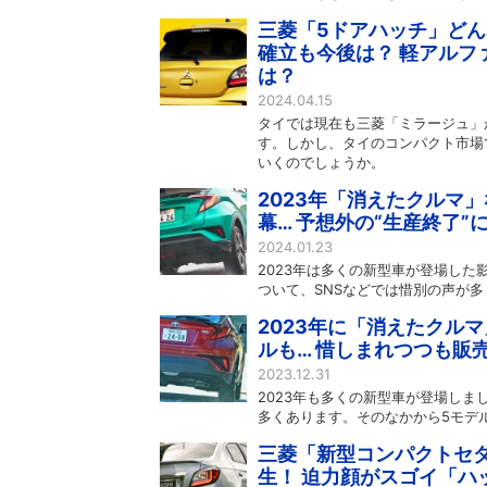
三菱「5ドアハッチ」どん
確立も今後は？ 軽アルフ
は？
2024.04.15
タイでは現在も三菱「ミラージュ」
す。しかし、タイのコンパクト市場
いくのでしょうか。
2023年「消えたクルマ
幕… 予想外の“生産終了”
2024.01.23
2023年は多くの新型車が登場し
ついて、SNSなどでは惜別の声が
2023年に「消えたクル
ルも… 惜しまれつつも販
2023.12.31
2023年も多くの新型車が登場し
多くあります。そのなかから5モデ
三菱「新型コンパクトセダ
生！ 迫力顔がスゴイ「ハ