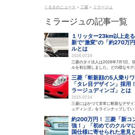
くるまのニュース
三菱
ミラージュ
ミラージュの記事一覧
１リッター23km以上走る
新で”激変”の「約270
ルとは
2026.07.24
三菱のタイ法人は2026年7月1日
ルを初公開しました。どの様なモデ
三菱「斬新顔の5人乗りワ
「タレ目デザイン」採用！
ラージュディンゴ」とは
2025.07.24
三菱にはかつて非常に斬新なデザイ
ュディンゴ」をラインナップしてい
約200万円！ 三菱「新
強！」「初めてのクルマに
国仕様に寄せられた意見