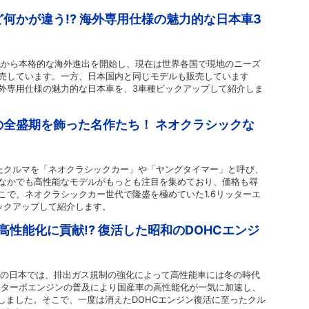
何かが違う!? 海外専用仕様の魅力的な日本車3
年代から本格的な海外進出を開始し、現在は世界各国で現地のニーズ
売しています。一方、日本国内と同じモデルも販売しています
外専用仕様の魅力的な日本車を、3車種ピックアップして紹介しま
全盛期を飾った名作たち！ ネオクラシックな
されたクルマを「ネオクラシックカー」や「ヤングタイマー」と呼び、
なかでも高性能なモデルがもっとも注目を集めており、価格も尋
こで、ネオクラシックカー世代で隆盛を極めていた1.6リッターエ
ックアップして紹介します。
高性能化に貢献!? 復活した昭和のDOHCエンジ
けての日本では、排出ガス規制の強化によって高性能車には冬の時代
ってターボエンジンの普及により国産車の高性能化が一気に加速し、
場しました。そこで、一度は消えたDOHCエンジン復活に至ったクル