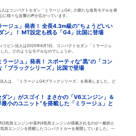
ン法人はコンパクトセダン「ミラージュG4」の新たな改良モデルを発
中心に様々な反響の声が広がっています。
ラージュ」発表！ 全長4.3m級の“ちょうどいい
ダン」！ MT設定も残る「G4」比国に登場
リピン法人は2025年6月1日、コンパクトセダン「ミラージュ
ました。どのようなモデルなのでしょうか。
ミラージュ」発表！ スポーティな“黒”の「コン
たな「ブラックシリーズ」比国で登場
ピン法人は、「ミラージュG4ブラックシリーズ」を発表しました。ど
ダン」がスゴイ！ まさかの「V6エンジン」＆
“世界最小のユニット”を搭載した「ミラージュ」と
列3気筒エンジンや直列4気筒エンジンが搭載されるのが一般的と
6気筒エンジンを搭載したコンパクトカーを展開していました。一
。