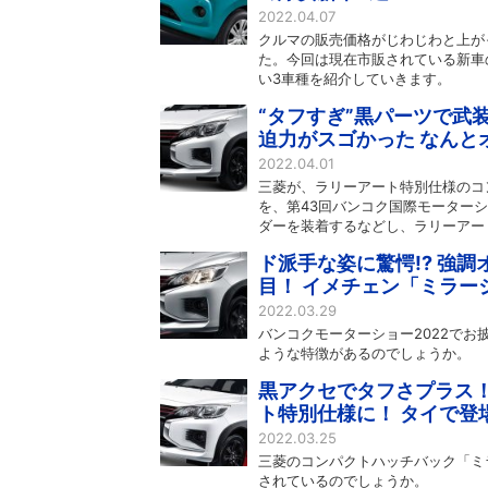
2022.04.07
クルマの販売価格がじわじわと上が
た。今回は現在市販されている新車
い3車種を紹介していきます。
“タフすぎ”黒パーツで武
迫力がスゴかった なんと
2022.04.01
三菱が、ラリーアート特別仕様のコ
を、第43回バンコク国際モーターシ
ダーを装着するなどし、ラリーアー
ド派手な姿に驚愕!? 強
目！ イメチェン「ミラー
2022.03.29
バンコクモーターショー2022で
ような特徴があるのでしょうか。
黒アクセでタフさプラス！
ト特別仕様に！ タイで登
2022.03.25
三菱のコンパクトハッチバック「ミ
されているのでしょうか。