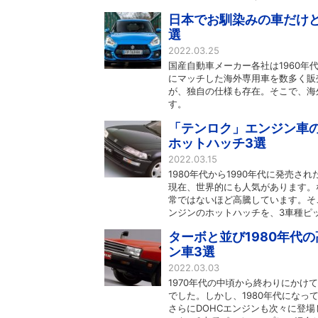
日本でお馴染みの車だけど
選
2022.03.25
国産自動車メーカー各社は1960
にマッチした海外専用車を数多く販
が、独自の仕様も存在。そこで、海
す。
「テンロク」エンジン車の
ホットハッチ3選
2022.03.15
1980年代から1990年代に発売
現在、世界的にも人気があります。
常ではないほど高騰しています。そ
ンジンのホットハッチを、3車種ピ
ターボと並び1980年代の
ン車3選
2022.03.03
1970年代の中頃から終わりにか
でした。しかし、1980年代にな
さらにDOHCエンジンも次々に登