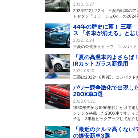
2023.12.27
2023年12月22日、三菱自動車
トセダン「ミラージュG4」の202
44年の歴史に幕！ 三菱
ス 「名車が消える」と悲
2022.12.24
三菱の公式サイト上で、コンパクト
「夏の高温車内よさらば
IRカットガラス新採用
2022.06.10
三菱は2022年6月9日、コンパク
パワー競争激化で出現した
2BOX車3選
2022.04.22
1980年代から1990年代にかけて
ンジンを搭載した2BOX車です。そ
チを、3車種ピックアップして紹介
「最近のクルマ高くない!
の爆安新車3選