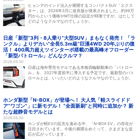
ヒョンデのインド法人が展開するコンパクトSUV「エクス
ター」は、2026年3月に改良版が発表されました。約99万
円からという価格やMT仕様の設定が特徴ですが、はたして
どのようなクルマなのでしょうか。
日産「新型“3列・8人乗り”大型SUV」まもなく発売！ 「ラ
ンクル」よりデカい“全長5.3m級”巨漢4WD 20年ぶりの復
活！ 400馬力超えツインターボ搭載の最高峰オフローダー
「新型パトロール」どんなクルマ？
2026.06.30
日産は海外専売モデルである本格四輪駆動車の「パトロー
ル」を、2027年度前半に導入する予定です。最新型のパト
ロールとは、いったいどのようなクルマなのでしょうか。
ホンダ新型「N-BOX」が登場へ！ 大人気「軽スライドド
ア“ワゴン”」に新モデル！ “全面新刷”と同時に追加か？ 新
たな超静音モデルとは
2026.06.30
ホンダが軽EVの拡充を進める中、「N-BOX EV」の存在が
注目されています。今後の展開をめぐって、さまざまな反
応が広がっています。