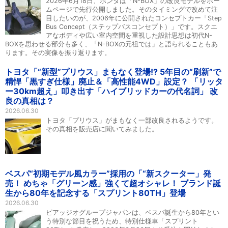
2026年6月18日、ホンダは「N-BOX」の改良モデルをホー
ムページで先行公開しました。そのタイミングで改めて注
目したいのが、2006年に公開されたコンセプトカー「Step
Bus Concept（ステップバスコンセプト）」です。スクエ
アなボディや広い室内空間を重視した設計思想は初代N-
BOXを思わせる部分も多く、「N-BOXの元祖では」と語られることもあ
ります。その実像を振り返ります。
トヨタ「“新型”プリウス」まもなく登場!? 5年目の“刷新”で
精悍「黒すぎ仕様」廃止＆「高性能4WD」設定？ 「リッタ
ー30km超え」叩き出す「ハイブリッドカーの代名詞」 改
良の真相は？
2026.06.30
トヨタ「プリウス」がまもなく一部改良されるようです。
その真相を販売店に聞いてみました。
ベスパ“初期モデル風カラー”採用の「“新スクーター」発
売！ めちゃ「グリーン感」強くて超オシャレ！ ブランド誕
生から80年を記念する「スプリント80TH」登場
2026.06.30
ピアッジオグループジャパンは、ベスパ誕生から80年とい
う特別な節目を祝うため、特別仕様車「スプリント