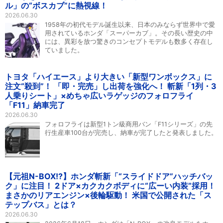
ル」の“ボスカブ”に熱視線！
2026.06.30
1958年の初代モデル誕生以来、日本のみならず世界中で愛
用されているホンダ「スーパーカブ」。その長い歴史の中
には、異彩を放つ驚きのコンセプトモデルも数多く存在し
ていました。
トヨタ「ハイエース」より大きい「新型ワンボックス」に
注文“殺到”！ 「即・完売」し出荷を強化へ！ 斬新「1列・3
人乗りシート」×めちゃ広いラゲッジのフォロフライ
「F11」納車完了
2026.06.30
フォロフライは新型1トン級商用バン「F11シリーズ」の先
行生産車100台が完売し、納車が完了したと発表しました。
【元祖N-BOX!?】ホンダ斬新「“スライドドア”ハッチバッ
ク」に注目！ 2ドア×カクカクボディに“広ーい内装”採用！
まさかのリアエンジン×後輪駆動！ 米国で公開された「ス
テップバス」とは？
2026.06.30