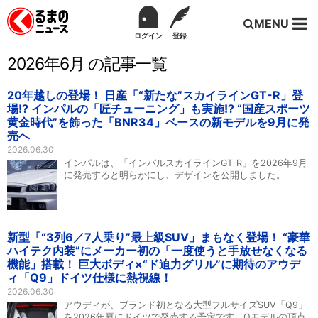
MENU
ログイン
登録
2026年6月 の記事一覧
20年越しの登場！ 日産「“新たな”スカイラインGT-R」登
場!? インパルの「匠チューニング」も実施!? “国産スポーツ
黄金時代”を飾った「BNR34」ベースの新モデルを9月に発
売へ
2026.06.30
インパルは、「インパルスカイラインGT-R」を2026年9月
に発売すると明らかにし、デザインを公開しました。
新型「“3列6／7人乗り”最上級SUV」まもなく登場！ “豪華
ハイテク内装”にメーカー初の「一度使うと手放せなくなる
機能」搭載！ 巨大ボディ×“ド迫力グリル”に期待のアウデ
ィ「Q9」ドイツ仕様に熱視線！
2026.06.30
アウディが、ブランド初となる大型フルサイズSUV「Q9」
を2026年夏にドイツで発売する予定です。Qモデルの頂点