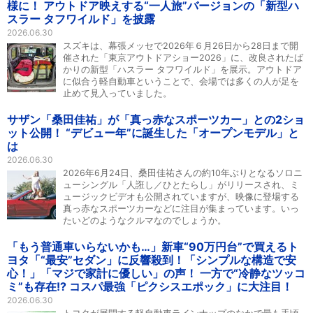
様に！ アウトドア映えする“一人旅”バージョンの「新型ハ
スラー タフワイルド」を披露
2026.06.30
スズキは、幕張メッセで2026年６月26日から28日まで開
催された「東京アウトドアショー2026」に、改良されたば
かりの新型「ハスラー タフワイルド」を展示。アウトドア
に似合う軽自動車ということで、会場では多くの人が足を
止めて見入っていました。
サザン「桑田佳祐」が「真っ赤なスポーツカー」との2ショ
ット公開！ “デビュー年”に誕生した「オープンモデル」と
は
2026.06.30
2026年6月24日、桑田佳祐さんの約10年ぶりとなるソロニ
ューシングル「人誑し／ひとたらし」がリリースされ、ミ
ュージックビデオも公開されていますが、映像に登場する
真っ赤なスポーツカーなどに注目が集まっています。いっ
たいどのようなクルマなのでしょうか。
「もう普通車いらないかも…」新車“90万円台”で買えるト
ヨタ「“最安”セダン」に反響殺到！「シンプルな構造で安
心！」「マジで家計に優しい」の声！ 一方で“冷静なツッコ
ミ”も存在!? コスパ最強「ピクシスエポック」に大注目！
2026.06.30