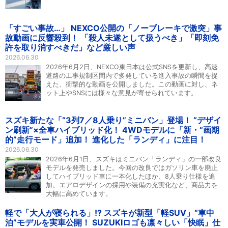
「すごい事故…」 NEXCO公開の「ノーブレーキで激突」事
故動画に反響殺到！ 「殺人未遂として扱うべき」「即刻免
許を取り消すべきだ」など厳しい声
2026.06.30
2026年6月2日、NEXCO東日本は公式SNSを更新し、高速
道路の工事規制区間内で多発している進入事故の瞬間を捉
えた、衝撃的な動画を公開しました。この動画に対し、ネ
ット上やSNSには様々な意見が寄せられています。
スズキ新たな「“3列7／8人乗り”ミニバン」登場！ “デザイ
ン刷新”×全車ハイブリッド化！ 4WDモデルに「新・“画期
的”走行モード」追加！ 進化した「ランディ」に注目！
2026.06.30
2026年6月1日、スズキはミニバン「ランディ」の一部改良
モデルを発売しました。今回の改良ではガソリン車を廃止
してハイブリッド車に一本化したほか、8人乗り仕様を追
加。エアロデザインの採用や装備の充実化など、商品力を
大幅に高めています。
軽で「大人が寝られる」!? スズキが新型「軽SUV」“車中
泊”モデルを実車公開！ SUZUKIロゴも凛々しい「快眠」仕