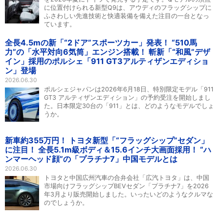
に位置付けられる新型Q9は、アウディのフラッグシップに
ふさわしい先進技術と快適装備を備えた注目の一台となっ
ています。
全長4.5mの新「“2ドア”スポーツカー」発表！ “510馬
力”の「水平対向6気筒」エンジン搭載！ 斬新「“和風”デザ
イン」採用のポルシェ「911 GT3アルティザンエディショ
ン」登場
2026.06.30
ポルシェジャパンは2026年6月18日、特別限定モデル「911
GT3 アルティザンエディション」の予約受注を開始しまし
た。日本限定30台の「911」とは、どのようなモデルでしょ
うか。
新車約355万円！ トヨタ新型「“フラッグシップ”セダン」
に注目！ 全長5.1m級ボディ＆15.6インチ大画面採用！ “ハ
ンマーヘッド顔”の「プラチナ7」中国モデルとは
2026.06.30
トヨタと中国広州汽車の合弁会社「広汽トヨタ」は、中国
市場向けフラッグシップBEVセダン「プラチナ7」を2026
年3月より販売開始しました。いったいどのようなクルマな
のでしょうか。