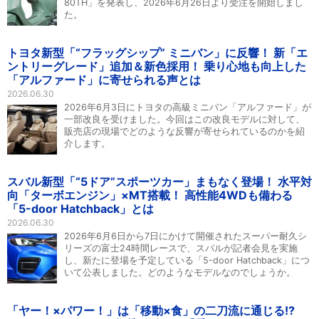
80TH」を発表し、2026年6月26日より受注を開始しまし
た。
トヨタ新型「“フラッグシップ” ミニバン」に反響！ 新「エ
ントリーグレード」追加＆新色採用！ 乗り心地も向上した
「アルファード」に寄せられる声とは
2026.06.30
2026年6月3日にトヨタの高級ミニバン「アルファード」が
一部改良を受けました。今回はこの改良モデルに対して、
販売店の現場でどのような反響が寄せられているのかを紹
介します。
スバル新型「“5ドア”スポーツカー」まもなく登場！ 水平対
向「ターボエンジン」×MT搭載！ 高性能4WDも備わる
「5-door Hatchback」とは
2026.06.30
2026年6月6日から7日にかけて開催されたスーパー耐久シ
リーズの富士24時間レースで、スバルが記者会見を実施
し、新たに登場を予定している「5-door Hatchback」につ
いて公表しました。どのようなモデルなのでしょうか。
「ヤー！×パワー！」は「移動×食」の二刀流に通じる!?