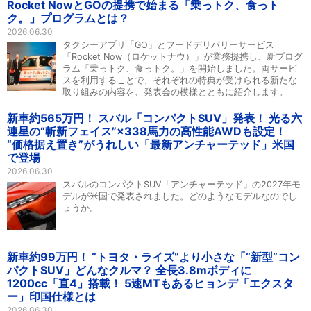
Rocket NowとGOの提携で始まる「乗っトク、食っト
ク。」プログラムとは？
2026.06.30
タクシーアプリ「GO」とフードデリバリーサービス
「Rocket Now（ロケットナウ）」が業務提携し、新プログ
ラム「乗っトク、食っトク。」を開始しました。両サービ
スを利用することで、それぞれの特典が受けられる新たな
取り組みの内容を、発表会の模様とともに紹介します。
新車約565万円！ スバル「コンパクトSUV」発表！ 光る六
連星の“斬新フェイス”×338馬力の高性能AWDも設定！
“価格据え置き”がうれしい「最新アンチャーテッド」米国
で登場
2026.06.30
スバルのコンパクトSUV「アンチャーテッド」の2027年モ
デルが米国で発表されました。どのようなモデルなのでし
ょうか。
新車約99万円！ “トヨタ・ライズ”より小さな「“新型”コン
パクトSUV」どんなクルマ？ 全長3.8mボディに
1200cc「直4」搭載！ 5速MTもあるヒョンデ「エクスタ
ー」印国仕様とは
2026.06.30