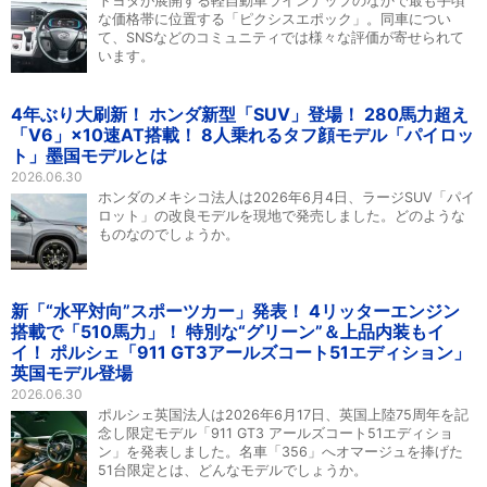
トヨタが展開する軽自動車ラインナップのなかで最も手頃
な価格帯に位置する「ピクシスエポック」。同車につい
て、SNSなどのコミュニティでは様々な評価が寄せられて
います。
4年ぶり大刷新！ ホンダ新型「SUV」登場！ 280馬力超え
「V6」×10速AT搭載！ 8人乗れるタフ顔モデル「パイロッ
ト」墨国モデルとは
2026.06.30
ホンダのメキシコ法人は2026年6月4日、ラージSUV「パイ
ロット」の改良モデルを現地で発売しました。どのような
ものなのでしょうか。
新「“水平対向”スポーツカー」発表！ 4リッターエンジン
搭載で「510馬力」！ 特別な“グリーン”＆上品内装もイ
イ！ ポルシェ「911 GT3アールズコート51エディション」
英国モデル登場
2026.06.30
ポルシェ英国法人は2026年6月17日、英国上陸75周年を記
念し限定モデル「911 GT3 アールズコート51エディショ
ン」を発表しました。名車「356」へオマージュを捧げた
51台限定とは、どんなモデルでしょうか。