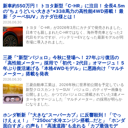
新車約550万円！ トヨタ新型「C-HR」に注目！ 全長4.5m
の“ちょうどいい大きさ”×338馬力の高性能4WD搭載！ 最
新「クーペSUV」カナダ仕様とは！
2026.06.30
トヨタ「C-HR」が2026年3月にカナダで発売されました。
日本でも親しまれたC-HRではなく、海外専売車となった2
代目モデルですが、バッテリーEVとなった最新モデルが同
市場に導入されました。
三菱「“新型”パジェロ」今秋に登場へ！ 27年ぶり復活の
「高性能メーター」採用で「初代・2代目」オマージュ！ 5
年ぶり復活遂げる「本格4WDモデル」に悪路向け「マルチ
メーター」搭載を発表
2026.06.30
三菱自動車工業は、2026年秋に世界初公開を予定している
新型クロスカントリーSUV「パジェロ」のティザー画像を
公開しました。かつてのパジェロに搭載されていた3連メー
ターをオマージュした「マルチメーター」の採用が明らか
になりました。
ホンダ斬新「“大きな”スーパーカブ」に反響殺到！「でっ
けえぇぇ！」「“250cc”水冷エンジン搭載…だと」「ホンダ
面白すぎ」の声も！ “高速道路”も走れる「カブ最強モデ