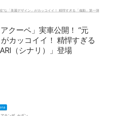
元祖”な「美麗デザイン」がカッコイイ！ 精悍すぎる「魂動」第一弾
ドアクーペ」実車公開！ “元
」がカッコイイ！ 精悍すぎる
NARI（シナリ）」登場
ena
,
アテンザ
,
セダン