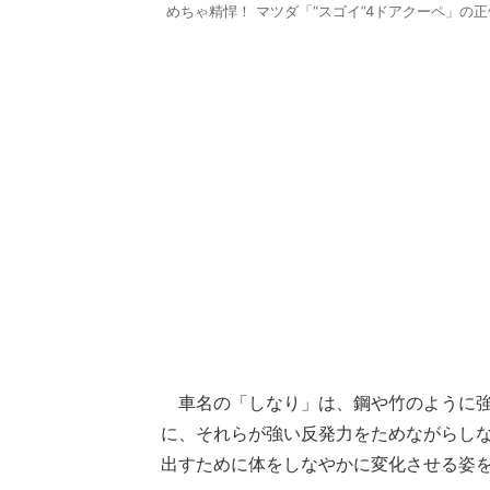
めちゃ精悍！ マツダ「“スゴイ”4ドアクーペ」の正
車名の「しなり」は、鋼や竹のように強
に、それらが強い反発力をためながらし
出すために体をしなやかに変化させる姿