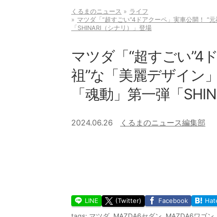
くるまのニュース
ライフ
マツダ「“超すごい”4ドアクーペ」実車公開！ “
「SHINARI（シナリ）」登場
マツダ「“超すごい”4
祖”な「美麗デザイン
「魂動」第一弾「SHI
2024.06.26
くるまのニュース編集部
LINE
(Twitter)
Facebook
Hat
tags:
マツダ
,
MAZDA6セダン
,
MAZDA6ワゴン