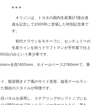
※ ※ ※
オリジンは、トヨタの国内生産累計1億台達
成を記念して2000年に登場した特別記念車で
す。
初代クラウンをモチーフに、センチュリーの
生産ラインを担うクラフトマンが手作業で仕上
000台のみという希少車です。
5mm×全高1455mm、ホイールベース2780mmで、乗
ド、観音開きドア風のサイド造形、縦長テールラン
せた独自のスタイルが特徴です。
目パネルを採用し、ステアリングやシフトノブにも
ナログ時計やオプティトロンメーターとともに、落ち