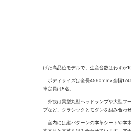
げた高品位モデルで、生産台数はわずか1
ボディサイズは全長4560mm×全幅174
車定員は5名。
外観は異型丸型ヘッドランプや大型フー
プなど、クラシックとモダンを組み合わ
室内には縦パターンの本革シートや本木
本木目と本革を組み合わせています。ア