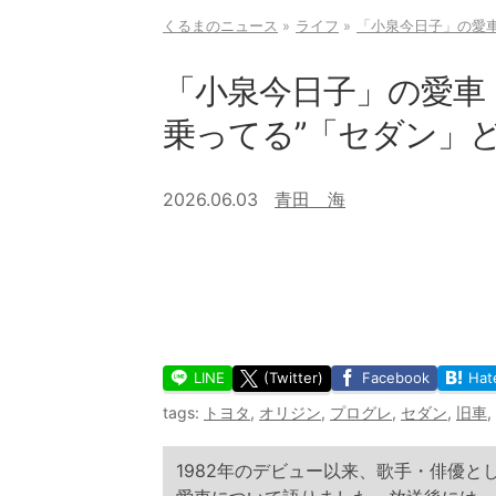
くるまのニュース
ライフ
「小泉今日子」の愛車
「小泉今日子」の愛車
乗ってる”「セダン」
2026.06.03
青田 海
LINE
(Twitter)
Facebook
Hat
tags:
トヨタ
,
オリジン
,
プログレ
,
セダン
,
旧車
,
1982年のデビュー以来、歌手・俳優