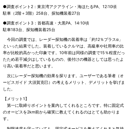
●調査ポイント2：東京湾アクアライン・海ほたるPA、12:10頃
駐車（2階＋3階）258台、探知機装着27台
●調査ポイント3：首都高速・大黒PA、14:10頃
駐車183台、探知機装着25台
今回の調査では、レーダー探知機の装着率は「約12％プラスα」
といった結果でした。装着しているクルマは、高級車や社用車の比
率が比較的高かった印象です。10年前は同様の調査で15％程度だっ
たため若干減少はしているものの、後付けの機器としては思ったよ
り高い装着率だと思います。
次にレーダー探知機の効果を探ります。ユーザーである筆者（オ
ービスガイド 大須賀克巳）の考えるメリット、デメリットを挙げま
した。
【メリット1】
第一に取締りポイントを案内してくれるところです。特に固定式
のオービスを2km前から確実に教えてくれるのはとても助かりま
す。
制限速度を守っていても、固定式オービスを教えてくれると気持