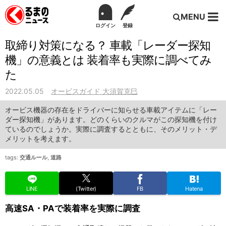
MENU
ログイン
登録
取締り対策になる？ 車載「レーダー探知
機」の意義とは 装着率も実際に調べてみ
た
2022.05.05
オービスガイド 大須賀克巳
オービス機器の存在をドライバーに知らせる車載アイテムに「レー
ダー探知機」があります。どのくらいのクルマがこの探知機を付け
ているのでしょうか。実際に調査するとともに、そのメリット・デ
メリットを考えます。
tags:
交通ルール
,
道路
LINE
(Twitter)
FB
Hatena
高速SA・PAで装着率を実際に調査