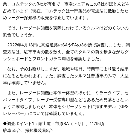
業、コムテックの3社が有名で、市場シェアもこの3社がほとんどを
占めています（現在、コムテックは一部製品が電波法に抵触したた
めレーダー探知機の販売を停止しています）。
では、レーダー探知機を実際に付けているクルマはどのくらいの
割合でしょうか。
2022年4月13日に高速道路のSAやPAの3か所で調査しました。調
査方法は、駐車車両の数を数え、全てのクルマの前を歩きながらダ
ッシュボードとフロントガラス周辺を確認しました。
なお、予めお断りしますが、地域や曜日、時間帯により違う結果
になると思われます。また、調査したクルマは普通車のみで、大型
車は確認していません。
また、レーダー探知機は本体一体型のほかに、ミラータイプ、セ
パレートタイプ、レーザー受信専用型などもあるため見落とさない
ように確認しましたが、本体をシガーソケットに挿すモデル（GPS
レシーバー）については確認していません。
●調査ポイント1：館山道・市原SA（下り）、11:15頃
駐車55台、探知機装着8台