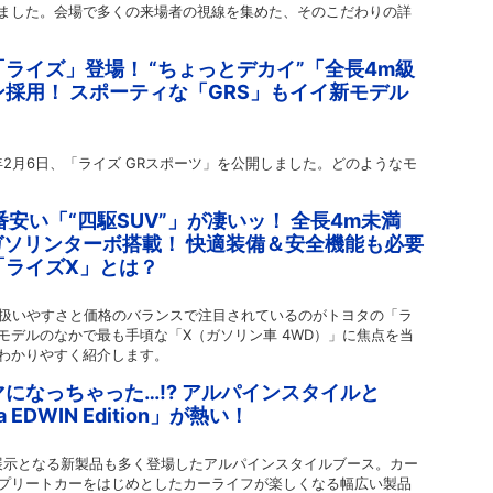
ました。会場で多くの来場者の視線を集めた、そのこだわりの詳
”「ライズ」登場！ “ちょっとデカイ”「全長4m級
採用！ スポーティな「GRS」もイイ新モデル
年2月6日、「ライズ GRスポーツ」を公開しました。どのようなモ
番安い「“四駆SUV”」が凄いッ！ 全長4m未満
ガソリンターボ搭載！ 快適装備＆安全機能も必要
「ライズX」とは？
、扱いやすさと価格のバランスで注目されているのがトヨタの「ラ
モデルのなかで最も手頃な「X（ガソリン車 4WD）」に焦点を当
わかりやすく紹介します。
になっちゃった…!? アルパインスタイルと
 EDWIN Edition」が熱い！
初展示となる新製品も多く登場したアルパインスタイルブース。カー
プリートカーをはじめとしたカーライフが楽しくなる幅広い製品