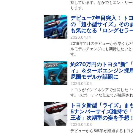
持しています。なかでもエントリー
ります。
デビュー7年目突入！ トヨ
の「超小型サイズ」そのま
も気になる「ロングセラー
2026.04.14
2019年11月のデビューから早く
ルモデルチェンジにも期待したいと
す。
約270万円のトヨタ“新”
ィ」＆ターボエンジン採用
尼国モデルが話題に
2026.04.05
トヨタがインドネシアで公開した「
す。 スポーティな仕立てが強調さ
トヨタ新型「ライズ」まも
5ナンバーサイズ維持で「
王者」次期型の姿を予想
2026.04.03
デビューから6年半が経過するトヨ