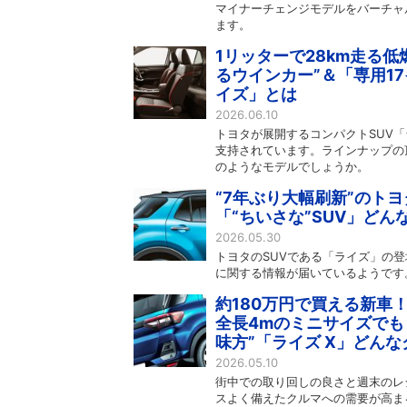
マイナーチェンジモデルをバーチャル
ます。
1リッターで28km走る低
るウインカー”＆「専用1
イズ」とは
2026.06.10
トヨタが展開するコンパクトSUV
支持されています。ラインナップの
のようなモデルでしょうか。
“7年ぶり大幅刷新”のトヨ
「“ちいさな”SUV」どん
2026.05.30
トヨタのSUVである「ライズ」の
に関する情報が届いているようです
約180万円で買える新車！
全長4mのミニサイズでも
味方”「ライズ X」どん
2026.05.10
街中での取り回しの良さと週末のレ
スよく備えたクルマへの需要が高ま