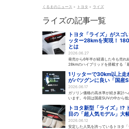
くるまのニュース
トヨタ
ライズ
ライズの記事一覧
トヨタ「ライズ」がスゴい
ッター28kmを実現！ 1
とは
2026.06.27
発売から6年半が経過した今も売れ
28kmのハイブリッドを搭載する「
1リッターで30km以上
がバツグンに良い「国産S
2026.06.17
ガソリン価格の高水準が続き家計へ
います。今回は国産SUVの中から
トヨタ新型「ライズ」!? ト
目の「超人気モデル」大
2026.06.12
安定した人気を誇っているトヨタ「