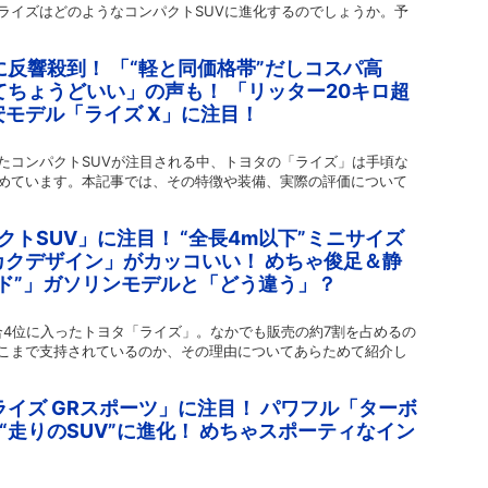
ライズはどのようなコンパクトSUVに進化するのでしょうか。予
に反響殺到！ 「“軽と同価格帯”だしコスパ高
てちょうどいい」の声も！ 「リッター20キロ超
モデル「ライズ X」に注目！
たコンパクトSUVが注目される中、トヨタの「ライズ」は手頃な
めています。本記事では、その特徴や装備、実際の評価について
クトSUV」に注目！ “全長4m以下”ミニサイズ
クデザイン」がカッコいい！ めちゃ俊足＆静
ド”」ガソリンモデルと「どう違う」？
合4位に入ったトヨタ「ライズ」。なかでも販売の約7割を占めるの
こまで支持されているのか、その理由についてあらためて紹介し
ライズ GRスポーツ」に注目！ パワフル「ターボ
“走りのSUV”に進化！ めちゃスポーティなイン