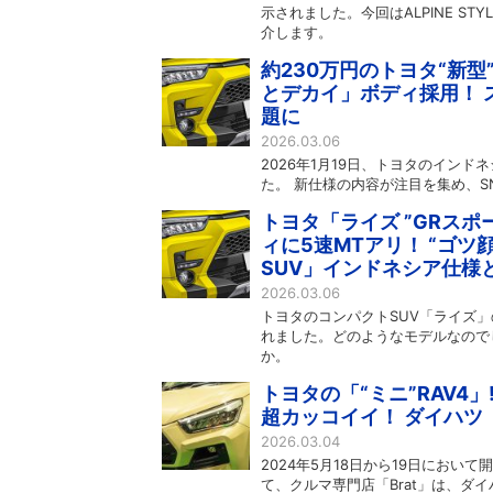
示されました。今回はALPINE STYL
介します。
約230万円のトヨタ“新
とデカイ」ボディ採用！ 
題に
2026.03.06
2026年1月19日、トヨタのイン
た。 新仕様の内容が注目を集め、S
トヨタ「ライズ ”GRスポ
ィに5速MTアリ！ “ゴ
SUV」インドネシア仕様
2026.03.06
トヨタのコンパクトSUV「ライズ
れました。どのようなモデルなので
か。
トヨタの「“ミニ”RAV4」
超カッコイイ！ ダイハツ「
2026.03.04
2024年5月18日から19日において開
て、クルマ専門店「Brat」は、ダ