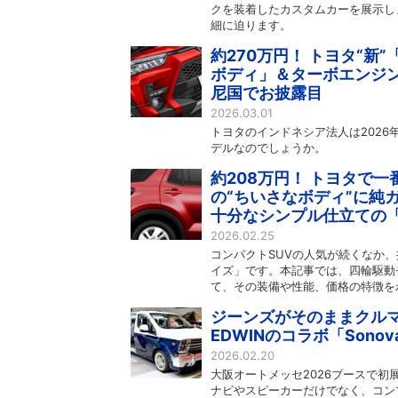
クを装着したカスタムカーを展示し
細に迫ります。
約270万円！ トヨタ“新
ボディ」＆ターボエンジン
尼国でお披露目
2026.03.01
トヨタのインドネシア法人は2026
デルなのでしょうか。
約208万円！ トヨタで一
の“ちいさなボディ”に純
十分なシンプル仕立ての
2026.02.25
コンパクトSUVの人気が続くなか
イズ」です。本記事では、四輪駆動
て、その装備や性能、価格の特徴を
ジーンズがそのままクルマ
EDWINのコラボ「Sonova
2026.02.20
大阪オートメッセ2026ブースで
ナビやスピーカーだけでなく、コン