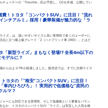
チューナーの「Theottle」氏が予想し、CGを作成、公開してい
燃費！トヨタ「コンパクトSUV」に注目！ “流れ
7インチアルミ」採用！豪華装備が魅力的な「ラ
「ライズ」は、扱いやすいサイズと高い実用性で多くのユーザーに
頂点に立つ最上級グレード「Z（ハイブリッド車 2WD）」とはど
タ「新型ライズ」まもなく登場!? 全長4m以下の
なモデルに？
登場からおよそ7年が経過しました。販売店では、すでに次期ライズ
。
 トヨタの「“格安”コンパクトSUV」に注目！
「車内ひろびろ」！ 実用的で低価格な“庶民の
なクルマ？
ジャーにも対応できる実用性、そして低価格という要素をバラン
るなか、トヨタのコンパクトSUV「ライズ」は安定した人気を維