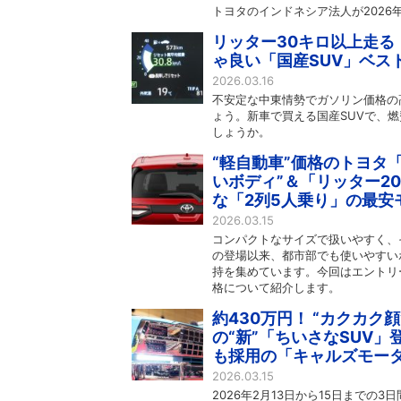
トヨタのインドネシア法人が2026
リッター30キロ以上走る
ゃ良い「国産SUV」ベス
2026.03.16
不安定な中東情勢でガソリン価格の
ょう。新車で買える国産SUVで、
しょうか。
“軽自動車”価格のトヨタ「
いボディ”＆「リッター2
な「2列5人乗り」の最安
2026.03.15
コンパクトなサイズで扱いやすく、そ
の登場以来、都市部でも使いやすい
持を集めています。今回はエントリ
格について紹介します。
約430万円！ “カクカク
の“新”「ちいさなSUV」
も採用の「キャルズモータ
2026.03.15
2026年2月13日から15日までの