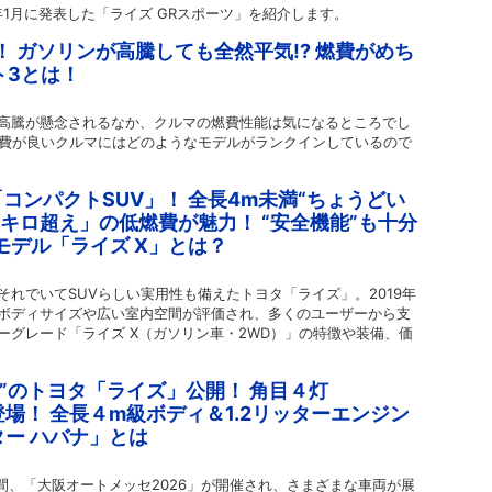
年1月に発表した「ライズ GRスポーツ」を紹介します。
！ ガソリンが高騰しても全然平気!? 燃費がめち
ト3とは！
高騰が懸念されるなか、クルマの燃費性能は気になるところでし
燃費が良いクルマにはどのようなモデルがランクインしているので
コンパクトSUV」！ 全長4m未満“ちょうどい
0キロ超え」の低燃費が魅力！ “安全機能”も十分
モデル「ライズ X」とは？
れでいてSUVらしい実用性も備えたトヨタ「ライズ」。2019年
ボディサイズや広い室内空間が評価され、多くのユーザーから支
ーグレード「ライズ X（ガソリン車・2WD）」の特徴や装備、価
顔”のトヨタ「ライズ」公開！ 角目４灯
登場！ 全長４m級ボディ＆1.2リッターエンジン
ー ハバナ」とは
3日間、「大阪オートメッセ2026」が開催され、さまざまな車両が展