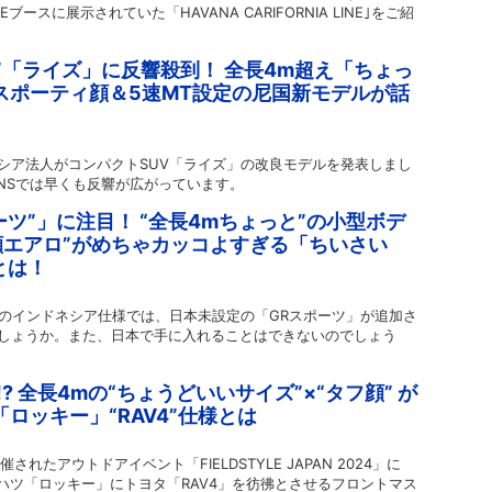
Eブースに展示されていた「HAVANA CARIFORNIA LINE｣をご紹
型”「ライズ」に反響殺到！ 全長4m超え「ちょっ
スポーティ顔＆5速MT設定の尼国新モデルが話
ドネシア法人がコンパクトSUV「ライズ」の改良モデルを発表しまし
NSでは早くも反響が広がっています。
ーツ”」に注目！ “全長4mちょっと”の小型ボデ
ツ顔エアロ”がめちゃカッコよすぎる「ちいさい
とは！
」のインドネシア仕様では、日本未設定の「GRスポーツ」が追加さ
しょうか。また、日本で手に入れることはできないのでしょう
!? 全長4mの“ちょうどいいサイズ”×“タフ顔” が
ロッキー」“RAV4”仕様とは
催されたアウトドアイベント「FIELDSTYLE JAPAN 2024」に
イハツ「ロッキー」にトヨタ「RAV4」を彷彿とさせるフロントマス