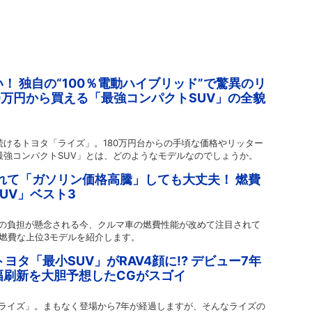
！ 独自の“100％電動ハイブリッド”で驚異のリ
80万円から買える「最強コンパクトSUV」の全貌
続けるトヨタ「ライズ」。180万円台からの手頃な価格やリッター
最強コンパクトSUV」とは、どのようなモデルなのでしょうか。
走れて「ガソリン価格高騰」しても大丈夫！ 燃費
UV」ベスト3
の負担が懸念される今、クルマ車の燃費性能が改めて注目されて
低燃費な上位3モデルを紹介します。
ヨタ「最小SUV」がRAV4顔に!? デビュー7年
幅刷新を大胆予想したCGがスゴイ
ライズ」。まもなく登場から7年が経過しますが、そんなライズの