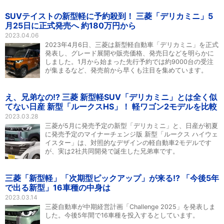
SUVテイストの新型軽に予約殺到！ 三菱「デリカミニ」5
月25日に正式発売へ 約180万円から
2023.04.06
2023年4月6日、三菱は新型軽自動車「デリカミニ」を正式
発表し、グレード展開や販売価格、発売日などを明らかに
しました。1月から始まった先行予約では約9000台の受注
が集まるなど、発売前から早くも注目を集めています。
え、兄弟なの!? 三菱 新型軽SUV「デリカミニ」とは全く似
てない日産 新型「ルークスHS」！ 軽ワゴン2モデルを比較
2023.03.28
三菱が5月に発売予定の新型「デリカミニ」と、日産が初夏
に発売予定のマイナーチェンジ版 新型「ルークス ハイウェ
イスター」は、対照的なデザインの軽自動車2モデルです
が、実は2社共同開発で誕生した兄弟車です。
三菱「新型軽」「次期型ピックアップ」が来る!? 「今後5年
で出る新型」16車種の中身は
2023.03.14
三菱自動車が中期経営計画「Challenge 2025」を発表しま
した。今後5年間で16車種を投入するとしています。