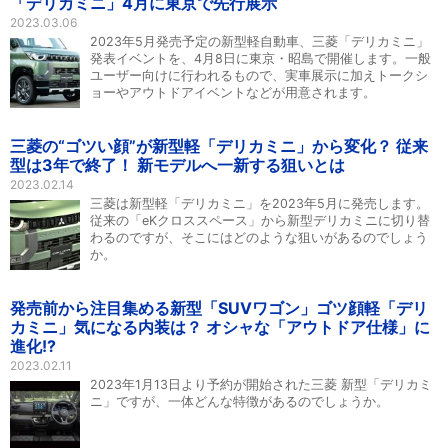
「デリカミニ」4月に東京で先行展示
2023.03.06
2023年5月発売予定の新型軽自動車、三菱「デリカミニ」
発表イベントを、4月8日に東京・昭島で開催します。一般
ユーザー向けに行われるもので、実車展示に加えトークシ
ョーやアウトドアイベントなどが用意されます。
三菱の“ゴツい顔”が新型軽「デリカミニ」から変化？ 従来
型は3年で終了！ 新モデルへ一新する狙いとは
2023.02.14
三菱は新型軽「デリカミニ」を2023年5月に発売します。
従来の「eKクロススペース」から新型デリカミニに切り替
わるのですが、そこにはどのような狙いがあるのでしょう
か。
発売前から注目集める新型「SUVワゴン」ゴツ顔軽「デリ
カミニ」気になる内装は？ オシャな「アウトドア仕様」に
進化!?
2023.02.11
2023年1月13日より予約が開始された三菱 新型「デリカミ
ニ」ですが、一体どんな特徴があるのでしょうか。