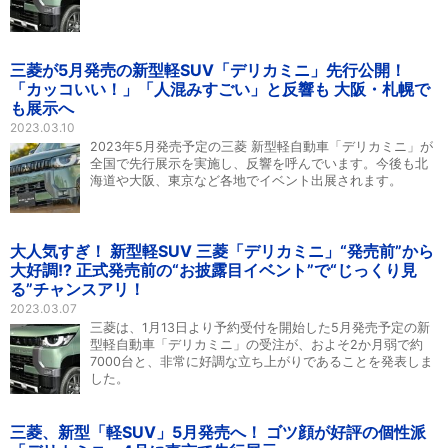
三菱が5月発売の新型軽SUV「デリカミニ」先行公開！
「カッコいい！」「人混みすごい」と反響も 大阪・札幌で
も展示へ
2023.03.10
2023年5月発売予定の三菱 新型軽自動車「デリカミニ」が
全国で先行展示を実施し、反響を呼んでいます。今後も北
海道や大阪、東京など各地でイベント出展されます。
大人気すぎ！ 新型軽SUV 三菱「デリカミニ」“発売前”から
大好調!? 正式発売前の“お披露目イベント”で“じっくり見
る”チャンスアリ！
2023.03.07
三菱は、1月13日より予約受付を開始した5月発売予定の新
型軽自動車「デリカミニ」の受注が、およそ2か月弱で約
7000台と、非常に好調な立ち上がりであることを発表しま
した。
三菱、新型「軽SUV」5月発売へ！ ゴツ顔が好評の個性派