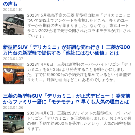
の声も
2023.04.10
2023年5月発売予定の三菱 新型軽自動車「デリカミニ」に
ついてSNS上でアンケートを実施したところ、多くのユー
ザーから期待の声が集まりました。なかでも、東京オート
サロン2023会場で先行公開されたコラボモデルが注目され
ています。
新型軽SUV「デリカミニ」が好調な売れ行き！ 三菱が200
万円台の新型軽で提供する「他社にはない価値」とは
2023.04.07
2023年4月6日、三菱は新型軽スーパーハイトワゴン「デリ
カミニ」を5月25日より発売することを明らかにしまし
た。すでに約9000台の予約受注を集めているという新型デ
リカミニ。好調な理由はどこにあるのでしょうか。
三菱の新型軽SUV「デリカミニ」が正式デビュー！ 発売前
からファミリー層に「モテモテ」!? 早くも人気の理由とは
2023.04.06
2023年4月6日、三菱はSUVテイストの新型軽スーパーハイ
トワゴン「デリカミニ」を正式発表しました。およそ3か月
の先行予約で約9000台を受注したという、人気の秘密を探
ります。