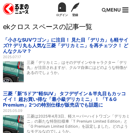
MENU
ログイン
登録
ekクロス スペースの記事一覧
「小さなSUVワゴン」に注目！ 見た目「デリカ」も軽サイ
ズ!? デリ丸も人気な三菱「デリカミニ」を再チェツク！ ど
んなクルマ？
2025.07.17
三菱「デリカミニ」はそのデザインやキャラクター「デリ
丸」が注目されますが、クルマ自体にはどのような特徴が
あるのでしょうか。
三菱「新“5ドア”軽SUV」 タフデザイン＆半丸目もカッコ
イイ！ 超お買い得な「最小級デリカミニ」！ 「T＆G
Premium」2つの特別仕様が販売店でも話題に
2025.05.09
三菱は2025年4月3日、軽スーパーハイトワゴン「デリカミ
ニ」の新たな特別仕様車「T Premium Limited Edition」と
「G Premium Limited Edition」を設定しました。どのよう
なモデルなのでしょうか。