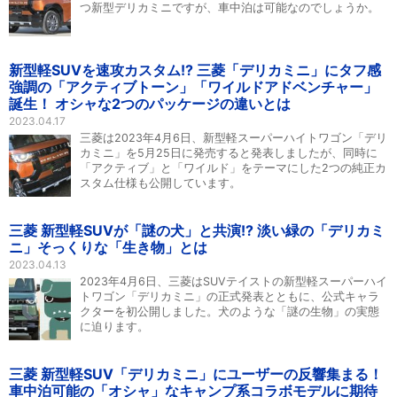
つ新型デリカミニですが、車中泊は可能なのでしょうか。
新型軽SUVを速攻カスタム!? 三菱「デリカミニ」にタフ感
強調の「アクティブトーン」「ワイルドアドベンチャー」
誕生！ オシャな2つのパッケージの違いとは
2023.04.17
三菱は2023年4月6日、新型軽スーパーハイトワゴン「デリ
カミニ」を5月25日に発売すると発表しましたが、同時に
「アクティブ」と「ワイルド」をテーマにした2つの純正カ
スタム仕様も公開しています。
三菱 新型軽SUVが「謎の犬」と共演!? 淡い緑の「デリカミ
ニ」そっくりな「生き物」とは
2023.04.13
2023年4月6日、三菱はSUVテイストの新型軽スーパーハイ
トワゴン「デリカミニ」の正式発表とともに、公式キャラ
クターを初公開しました。犬のような「謎の生物」の実態
に迫ります。
三菱 新型軽SUV「デリカミニ」にユーザーの反響集まる！
車中泊可能の「オシャ」なキャンプ系コラボモデルに期待