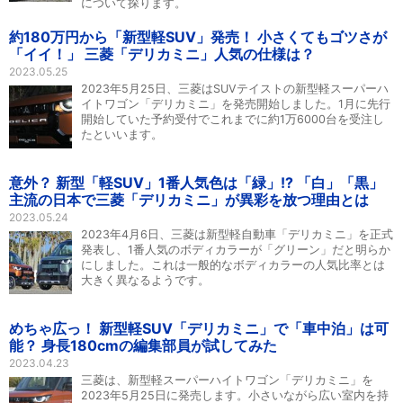
について探ります。
約180万円から「新型軽SUV」発売！ 小さくてもゴツさが
「イイ！」 三菱「デリカミニ」人気の仕様は？
2023.05.25
2023年5月25日、三菱はSUVテイストの新型軽スーパーハ
イトワゴン「デリカミニ」を発売開始しました。1月に先行
開始していた予約受付でこれまでに約1万6000台を受注し
たといいます。
意外？ 新型「軽SUV」1番人気色は「緑」!? 「白」「黒」
主流の日本で三菱「デリカミニ」が異彩を放つ理由とは
2023.05.24
2023年4月6日、三菱は新型軽自動車「デリカミニ」を正式
発表し、1番人気のボディカラーが「グリーン」だと明らか
にしました。これは一般的なボディカラーの人気比率とは
大きく異なるようです。
めちゃ広っ！ 新型軽SUV「デリカミニ」で「車中泊」は可
能？ 身長180cmの編集部員が試してみた
2023.04.23
三菱は、新型軽スーパーハイトワゴン「デリカミニ」を
2023年5月25日に発売します。小さいながら広い室内を持