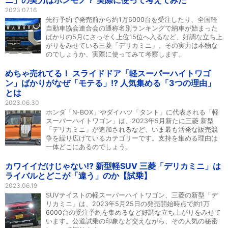
ニ」の実力はホンモノ？ 実際に使って考えてみた
2023.07.16
先行予約で発売前から約1万6000台を受注したり、全国軽
自動車協会連合会の通称名別ランキングで納車が始まった
ばかりの5月にさっそく上位15位へ入るなど、好調な立ち上
がりをみせている三菱「デリカミニ」。その実力は本物な
のでしょうか、実際に使ってみて考察します。
めちゃ売れてる！ スライドドア「軽スーパーハイトワゴ
ン」ばかりがなぜ「モテる」!? 人気集める「3つの理由」
とは
2023.06.30
ホンダ「N-BOX」やダイハツ「タント」に代表される「軽
スーパーハイトワゴン」は、2023年5月新たに三菱 新型
「デリカミニ」が追加されるなど、いま最も活発な販売競
争を繰り広げているカテゴリーです。支持を集める理由は
一体どこにあるのでしょう。
カワイイだけじゃない!? 新型軽SUV 三菱「デリカミニ」は
ライバルとどこが「違う」のか【試乗】
2023.06.19
SUVテイストの軽スーパーハイトワゴン、三菱の新型「デ
リカミニ」は、2023年5月25日の発売開始時点で約1万
6000台の受注予約を集めるなど好調な立ち上がりをみせて
います。公道試乗の印象など交えながら、その人気の秘密