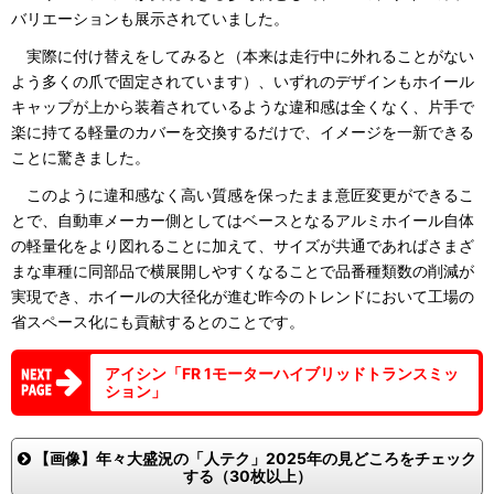
バリエーションも展示されていました。
実際に付け替えをしてみると（本来は走行中に外れることがない
よう多くの爪で固定されています）、いずれのデザインもホイール
キャップが上から装着されているような違和感は全くなく、片手で
楽に持てる軽量のカバーを交換するだけで、イメージを一新できる
ことに驚きました。
このように違和感なく高い質感を保ったまま意匠変更ができるこ
とで、自動車メーカー側としてはベースとなるアルミホイール自体
の軽量化をより図れることに加えて、サイズが共通であればさまざ
まな車種に同部品で横展開しやすくなることで品番種類数の削減が
実現でき、ホイールの大径化が進む昨今のトレンドにおいて工場の
省スペース化にも貢献するとのことです。
アイシン「FR 1モーターハイブリッドトランスミッ
ション」
【画像】年々大盛況の「人テク」2025年の見どころをチェック
する（30枚以上）