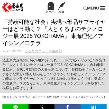
MENU
ログイン
登録
「持続可能な社会」実現へ部品サプライヤ
ーはどう動く？ 「人とくるまのテクノロ
ジー展 2025 YOKOHAMA」 東海理化／ア
イシン／二テラ
2025.05.29
くるまのニュース編集部
過去最大規模の出展小間数で行われ、3日間で延べ8万人近くが訪れ
た「人とくるまのテクノロジー展 2025 YOKOHAMA」。自動車業
界における100年に1度の大変革期において、各自動車メーカーはさ
まざまな新しい取り組みをしていますが、いわゆるティア1ティア2
の部品サプライヤーにとってもそれは同じ状況のようです。数多く
の出展ブースのなかから、東海理化／アイシン／二テラを取材した
模様をお届けします。
tags:
トヨタ
,
クラウン・エステート
,
EV/PHEV
,
イベント
,
テクノロジー
,
ハイブリッド