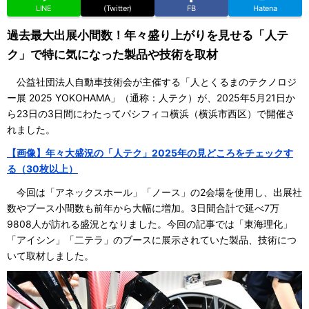
LINE
(Twitter)
FB
Hatena
過去最大出展小間数！年々盛り上がりを見せる「人テ
ク」で特に気になった製品や技術を取材
公益社団法人自動車技術会が主催する「人とくるまのテクノロジ
ー展 2025 YOKOHAMA」（通称：人テク）が、2025年5月21日か
ら23日の3日間にわたってパシフィコ横浜（横浜市西区）で開催さ
れました。
【画像】年々大盛況の「人テク」2025年の見どころをチェックす
る（30枚以上）
今回は「アネックスホール」「ノース」の2会場を使用し、出展社
数やブース小間数も前年から大幅に増加。3日間合計で延べ7万
9808人が訪れる盛況となりました。今回の記事では「東海理化」
「アイシン」「二テラ」のブースに展示されていた製品、技術につ
いて取材しました。