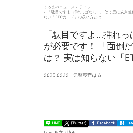
くるまのニュース
ライフ
「駄目ですよ…挿れっぱなし…」 使う度に抜き差
ない「ETCカード」の扱い方とは
「駄目ですよ…挿れっ
が必要です！ 「面倒
は？ 実は知らない「E
2025.02.12
元警察官はる
LINE
(Twitter)
Facebook
Hat
tags:
役立ち情報