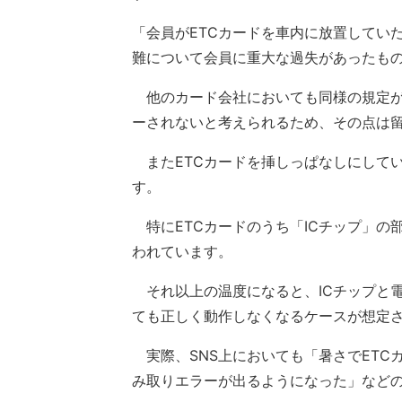
「会員がETCカードを車内に放置してい
難について会員に重大な過失があったも
他のカード会社においても同様の規定が
ーされないと考えられるため、その点は
またETCカードを挿しっぱなしにして
す。
特にETCカードのうち「ICチップ」の
われています。
それ以上の温度になると、ICチップと
ても正しく動作しなくなるケースが想定
実際、SNS上においても「暑さでETC
み取りエラーが出るようになった」など