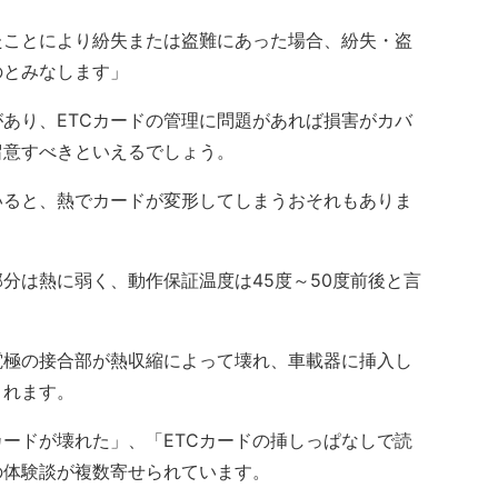
たことにより紛失または盗難にあった場合、紛失・盗
のとみなします」
あり、ETCカードの管理に問題があれば損害がカバ
留意すべきといえるでしょう。
いると、熱でカードが変形してしまうおそれもありま
部分は熱に弱く、動作保証温度は45度～50度前後と言
電極の接合部が熱収縮によって壊れ、車載器に挿入し
されます。
カードが壊れた」、「ETCカードの挿しっぱなしで読
の体験談が複数寄せられています。