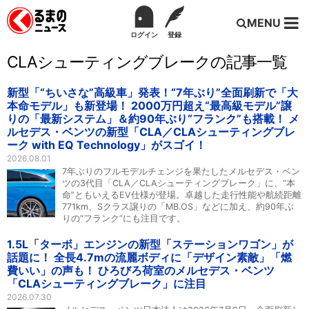
MENU
ログイン
登録
CLAシューティングブレークの記事一覧
新型「“ちいさな”高級車」発表！“7年ぶり”全面刷新で「大
本命モデル」も新登場！ 2000万円超え“最高級モデル”譲
りの「最新システム」＆約90年ぶり“フランク”も搭載！ メ
ルセデス・ベンツの新型「CLA／CLAシューティングブレ
ーク with EQ Technology」がスゴイ！
2026.08.01
7年ぶりのフルモデルチェンジを果たしたメルセデス・ベン
ツの3代目「CLA／CLAシューティングブレーク」に、“本
命”ともいえるEV仕様が登場。卓越した走行性能や航続距離
771km、Sクラス譲りの「MB.OS」などに加え、約90年ぶ
りの“フランク”にも注目です。
1.5L「ターボ」エンジンの新型「ステーションワゴン」が
話題に！ 全長4.7mの流麗ボディに「デザイン素敵」「燃
費いい」の声も！ ひろびろ荷室のメルセデス・ベンツ
「CLAシューティングブレーク」に注目
2026.07.30