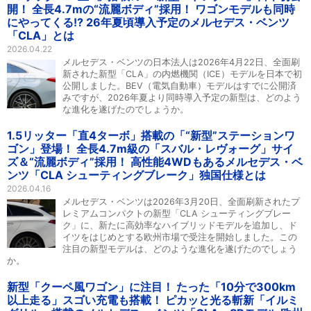
開！ 全長4.7mの“流麗ボディ”採用！ ワゴンモデルも同時
にやってくる!? 26年夏頃導入予定のメルセデス・ベンツ
「CLA」とは
2026.04.22
メルセデス・ベンツの日本法人は2026年4月22日、全面刷
新された新型「CLA」の内燃機関（ICE）モデルを日本で初
公開しました。BEV（電気自動車）モデルはすでに公開済
みですが、2026年夏より同時導入予定の新型は、どのよう
な進化を遂げたのでしょうか。
1.5リッター「直4ターボ」搭載の「“新型”ステーションワ
ゴン」登場！ 全長4.7m級の「スバル・レヴォーグ」サイ
ズ＆“流麗ボディ”採用！ 高性能4WDもあるメルセデス・ベ
ンツ「CLA シューティングブレーク」独国仕様とは
2026.04.16
メルセデス・ベンツは2026年3月20日、全面刷新されたプ
レミアムコンパクトの新型「CLA シューティングブレー
ク」に、新たに高効率なハイブリッドモデルを追加し、ド
イツをはじめとする欧州市場で受注を開始しました。この
注目の新型モデルは、どのような進化を遂げたのでしょう
か。
新型「クーペ風ワゴン」に注目！ たった「10分で300km
以上走る」スゴい充電も搭載！ ピカッと光る斬新「イルミ