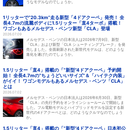
うなモデルなのでしょうか。
1リッターで“20.3km”走る新型「4ドアクーペ」発売！ 全
長4.7mの流麗ボディに1.5リッター「直4ターボ」搭載！
ワゴンもあるメルセデス・ベンツ新型「CLA」登場
2026.07.09
メルセデス・ベンツの日本法人は2026年7月9日、新型
「CLA」および新型「CLA シューティングブレーク」を発
売しました。全面刷新された新世代モデルは、どのような
進化を遂げたのでしょうか。
1.5リッター「直4」搭載の「“新型”4ドアクーペ」予約開
始！ 全長4.7mの“ちょうどいいサイズ”＆「ハイテク内装」
がイイ！ ワゴンモデルもあるメルセデス・ベンツ「CLA」
とは
2026.07.02
メルセデス・ベンツの日本法人は2026年6月30日、新型
「CLA」の先行予約をオンラインショールームで開始しま
した。フル電動モデルとハイブリッドモデルを設定する新
世代の4ドアクーペとは、どのようなクルマなのでしょう
か。
1.5リッター「直4」搭載の「“新型”4ドアクーペ」日本初公