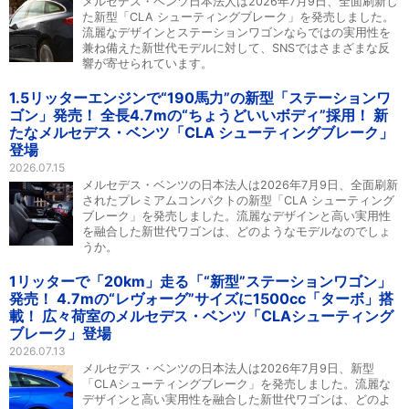
メルセデス・ベンツ日本法人は2026年7月9日、全面刷新し
た新型「CLA シューティングブレーク」を発売しました。
流麗なデザインとステーションワゴンならではの実用性を
兼ね備えた新世代モデルに対して、SNSではさまざまな反
響が寄せられています。
1.5リッターエンジンで“190馬力”の新型「ステーションワ
ゴン」発売！ 全長4.7mの“ちょうどいいボディ”採用！ 新
たなメルセデス・ベンツ「CLA シューティングブレーク」
登場
2026.07.15
メルセデス・ベンツの日本法人は2026年7月9日、全面刷新
されたプレミアムコンパクトの新型「CLA シューティング
ブレーク」を発売しました。流麗なデザインと高い実用性
を融合した新世代ワゴンは、どのようなモデルなのでしょ
うか。
1リッターで「20km」走る「“新型”ステーションワゴン」
発売！ 4.7mの“レヴォーグ”サイズに1500cc「ターボ」搭
載！ 広々荷室のメルセデス・ベンツ「CLAシューティング
ブレーク」登場
2026.07.13
メルセデス・ベンツの日本法人は2026年7月9日、新型
「CLAシューティングブレーク」を発売しました。流麗な
デザインと高い実用性を融合した新世代ワゴンは、どのよ