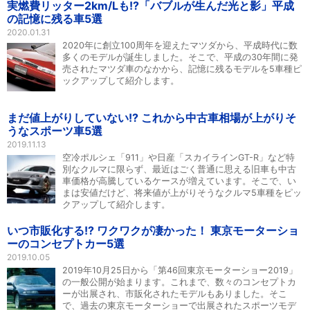
実燃費リッター2km/Lも!?「バブルが生んだ光と影」平成
の記憶に残る車5選
2020.01.31
2020年に創立100周年を迎えたマツダから、平成時代に数
多くのモデルが誕生しました。そこで、平成の30年間に発
売されたマツダ車のなかから、記憶に残るモデルを5車種ピ
ックアップして紹介します。
まだ値上がりしていない!? これから中古車相場が上がりそ
うなスポーツ車5選
2019.11.13
空冷ポルシェ「911」や日産「スカイラインGT-R」など特
別なクルマに限らず、最近はごく普通に思える旧車も中古
車価格が高騰しているケースが増えています。そこで、い
まは安値だけど、将来値が上がりそうなクルマ5車種をピッ
クアップして紹介します。
いつ市販化する!? ワクワクが凄かった！ 東京モーターショ
ーのコンセプトカー5選
2019.10.05
2019年10月25日から「第46回東京モーターショー2019」
の一般公開が始まります。これまで、数々のコンセプトカ
ーが出展され、市販化されたモデルもありました。そこ
で、過去の東京モーターショーで出展されたスポーツモデ