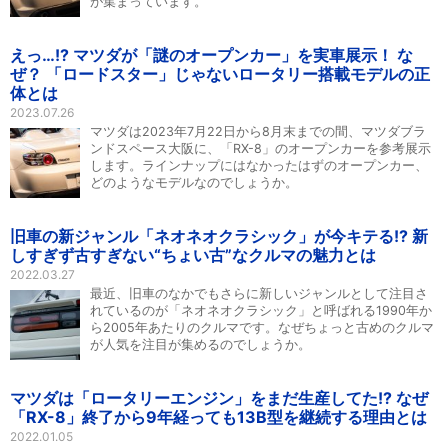
が集まっています。
えっ…!? マツダが「謎のオープンカー」を実車展示！ な
ぜ？ 「ロードスター」じゃないロータリー搭載モデルの正
体とは
2023.07.26
マツダは2023年7月22日から8月末までの間、マツダブラ
ンドスペース大阪に、「RX-8」のオープンカーを参考展示
します。ラインナップにはなかったはずのオープンカー、
どのようなモデルなのでしょうか。
旧車の新ジャンル「ネオネオクラシック」が今キテる!? 新
しすぎず古すぎない“ちょい古”なクルマの魅力とは
2022.03.27
最近、旧車のなかでもさらに新しいジャンルとして注目さ
れているのが「ネオネオクラシック」と呼ばれる1990年か
ら2005年あたりのクルマです。なぜちょっと古めのクルマ
が人気を注目が集めるのでしょうか。
マツダは「ロータリーエンジン」をまだ生産してた!? なぜ
「RX-8」終了から9年経っても13B型を継続する理由とは
2022.01.05