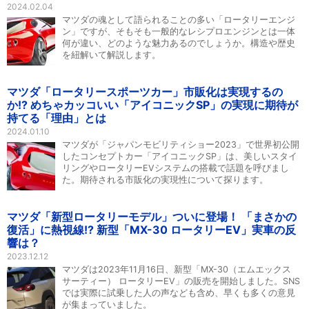
2024.02.04
マツダの魂として語られることの多い「ロータリーエンジ
ン」ですが、そもそも一般的なレシプロエンジンとは一体
何が違い、どのような魅力あるのでしょうか。構造や歴史
を紐解いて解説します。
マツダ「ロータリースポーツカー」市販化は実現するの
か!? めちゃカッコいい「アイコニックSP」の実現に期待が
持てる「理由」とは
2024.01.10
マツダが「ジャパンモビリティショー2023」で世界初公開
したコンセプトカー「アイコニックSP」は、美しいスタイ
リングやロータリーEVシステムの搭載で話題を呼びまし
た。期待される市販化の実現性について探ります。
マツダ「新型ロータリーモデル」ついに登場！ 「まさかの
復活」に熱視線!? 新型「MX-30 ロータリーEV」実車の反
響は？
2023.12.12
マツダは2023年11月16日、新型「MX-30（エムエックス
サーティー） ロータリーEV」の販売を開始しました。SNS
では実際に試乗した人の声なども含め、早くも多くの意見
が集まっていました。