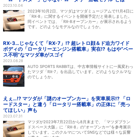
2023.10.04
2023年10月2日、マツダはマツダミュージアムで11月4日に
「RX-8」に関するイベントを開催予定だと発表しました。
同イベントでは、「RX-8オープンカー」が展示されるよう
です。どのようなモデルなのでしょうか。
RX-3…じゃなくて「RX-7」!? 超レトロ顔＆ド迫力ワイド
ボディの「ロータリーエンジン搭載車」実在!? もはや“ベー
ス不明”なマツダ車がスゴイ
2023.08.28
AUTO SPORTS RABBITは、中古車情報サイトに一風変わっ
たマツダ「RX-7」を出品しています。どのようなクルマな
のでしょうか。
えぇ…!? マツダが「謎のオープンカー」を実車展示!? 「ロ
ードスター」と違う「ロータリー搭載車」の正体に「売っ
てほしい」声も
2023.07.31
マツダが2023年7月22日から8月末まで、「マツダブラン
ドスペース大阪」に「RX-8」の“オープンカー”を参考展示
しています。このクルマについてSNSなどでは様々な反響