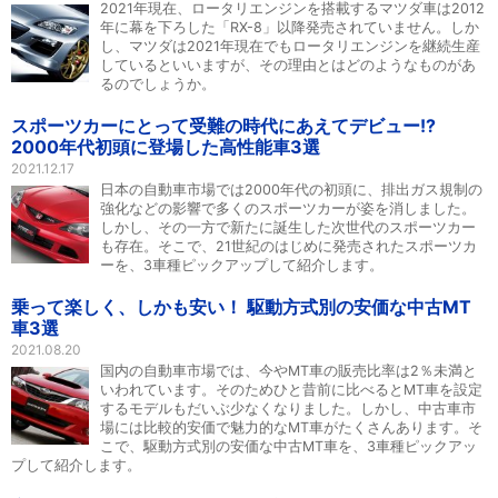
2021年現在、ロータリエンジンを搭載するマツダ車は2012
年に幕を下ろした「RX-8」以降発売されていません。しか
し、マツダは2021年現在でもロータリエンジンを継続生産
しているといいますが、その理由とはどのようなものがあ
るのでしょうか。
スポーツカーにとって受難の時代にあえてデビュー!?
2000年代初頭に登場した高性能車3選
2021.12.17
日本の自動車市場では2000年代の初頭に、排出ガス規制の
強化などの影響で多くのスポーツカーが姿を消しました。
しかし、その一方で新たに誕生した次世代のスポーツカー
も存在。そこで、21世紀のはじめに発売されたスポーツカ
ーを、3車種ピックアップして紹介します。
乗って楽しく、しかも安い！ 駆動方式別の安価な中古MT
車3選
2021.08.20
国内の自動車市場では、今やMT車の販売比率は2％未満と
いわれています。そのためひと昔前に比べるとMT車を設定
するモデルもだいぶ少なくなりました。しかし、中古車市
場には比較的安価で魅力的なMT車がたくさんあります。そ
こで、駆動方式別の安価な中古MT車を、3車種ピックアッ
プして紹介します。