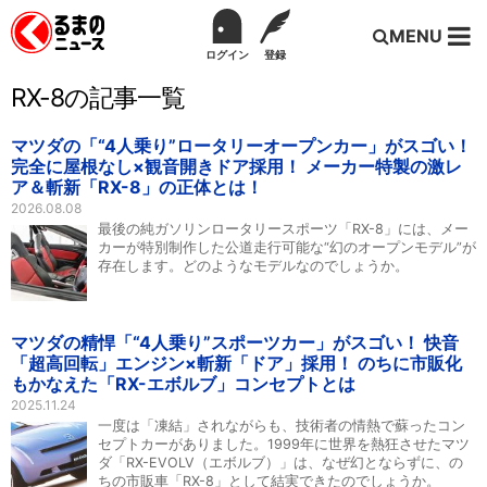
MENU
ログイン
登録
RX-8の記事一覧
マツダの「“4人乗り”ロータリーオープンカー」がスゴい！
完全に屋根なし×観音開きドア採用！ メーカー特製の激レ
ア＆斬新「RX-8」の正体とは！
2026.08.08
最後の純ガソリンロータリースポーツ「RX-8」には、メー
カーが特別制作した公道走行可能な“幻のオープンモデル”が
存在します。どのようなモデルなのでしょうか。
マツダの精悍「“4人乗り”スポーツカー」がスゴい！ 快音
「超高回転」エンジン×斬新「ドア」採用！ のちに市販化
もかなえた「RX-エボルブ」コンセプトとは
2025.11.24
一度は「凍結」されながらも、技術者の情熱で蘇ったコン
セプトカーがありました。1999年に世界を熱狂させたマツ
ダ「RX-EVOLV（エボルブ）」は、なぜ幻とならずに、の
ちの市販車「RX-8」として結実できたのでしょうか。