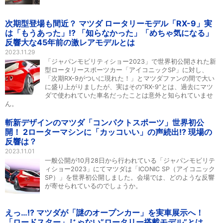
次期型登場も間近？ マツダ ロータリーモデル「RX-9」実
は「もうあった」!? 「知らなかった」「めちゃ気になる」
反響大な45年前の激レアモデルとは
2023.11.29
「ジャパンモビリティショー2023」で世界初公開された新
型ロータリースポーツカー「アイコニックSP」に対し、
「次期RX-9がついに現れた！」とマツダファンの間で大い
に盛り上がりましたが、実はその“RX-9”とは、過去にマツ
ダで使われていた車名だったことは意外と知られていませ
ん。
斬新デザインのマツダ「コンパクトスポーツ」世界初公
開！ 2ローターマシンに「カッコいい」の声続出!? 現場の
反響は？
2023.11.01
一般公開が10月28日から行われている「ジャパンモビリテ
ィショー2023」にてマツダは「ICONIC SP（アイコニック
SP）」を世界初公開しました。会場では、どのような反響
が寄せられているのでしょうか。
えっ…!? マツダが「謎のオープンカー」を実車展示へ！
「ロードスター」じゃない”ロータリー搭載モデル”とは