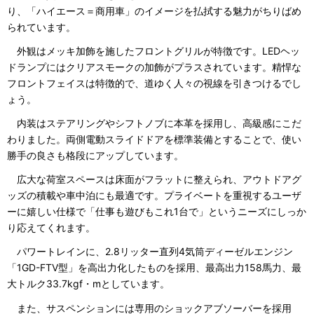
り、「ハイエース＝商用車」のイメージを払拭する魅力がちりばめ
られています。
外観はメッキ加飾を施したフロントグリルが特徴です。LEDヘッ
ドランプにはクリアスモークの加飾がプラスされています。精悍な
フロントフェイスは特徴的で、道ゆく人々の視線を引きつけるでし
ょう。
内装はステアリングやシフトノブに本革を採用し、高級感にこだ
わりました。両側電動スライドドアを標準装備とすることで、使い
勝手の良さも格段にアップしています。
広大な荷室スペースは床面がフラットに整えられ、アウトドアグ
ッズの積載や車中泊にも最適です。プライベートを重視するユーザ
ーに嬉しい仕様で「仕事も遊びもこれ1台で」というニーズにしっか
り応えてくれます。
パワートレインに、2.8リッター直列4気筒ディーゼルエンジン
「1GD-FTV型」を高出力化したものを採用、最高出力158馬力、最
大トルク33.7kgf・mとしています。
また、サスペンションには専用のショックアブソーバーを採用