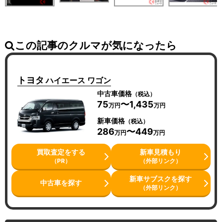
この記事のクルマが気になったら
トヨタ
ハイエース ワゴン
中古車価格
（税込）
75
〜1,435
万円
万円
新車価格
（税込）
286
〜449
万円
万円
買取査定をする
新車見積もり
（PR）
（外部リンク）
新車サブスクを探す
中古車を探す
（外部リンク）