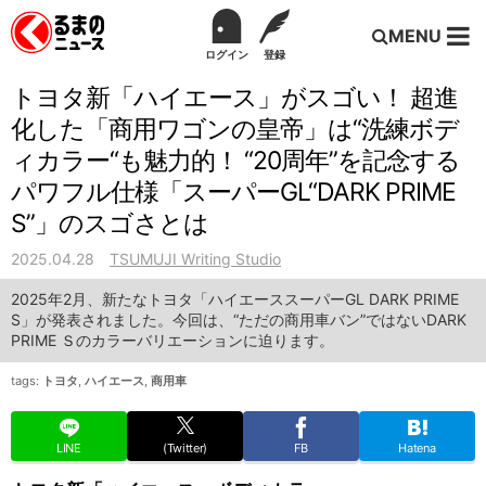
MENU
ログイン
登録
トヨタ新「ハイエース」がスゴい！ 超進
化した「商用ワゴンの皇帝」は“洗練ボデ
ィカラー“も魅力的！ “20周年”を記念する
パワフル仕様「スーパーGL“DARK PRIME
S”」のスゴさとは
2025.04.28
TSUMUJI Writing Studio
2025年2月、新たなトヨタ「ハイエーススーパーGL DARK PRIME
S」が発表されました。今回は、“ただの商用車バン”ではないDARK
PRIME Ｓのカラーバリエーションに迫ります。
tags:
トヨタ
,
ハイエース
,
商用車
LINE
(Twitter)
FB
Hatena