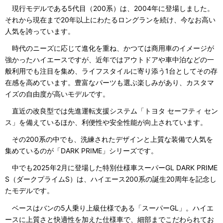
現行モデルである5代目（200系）は、2004年に登場しました。
それから現在まで20年以上にわたるロングランを続け、今なお高い
人気を誇っています。
時代のニーズに応じて進化を重ね、かつては商用車のイメージが
強かったハイエースですが、近年ではアウトドアや車中泊などの一
般利用でも注目を集め、ライフスタイルに寄り添う1台としてその存
在感を高めています。豊富なパーツも選ぶ楽しみがあり、カスタマ
イズの自由度が高いモデルです。
直近の改良型では先進運転支援システム「トヨタ セーフティ セン
ス」を備えているほか、利便性や安全性能が向上されています。
その200系の中でも、洗練されたデザインと上質な装備で人気を
集めているのが「DARK PRIME」シリーズです。
中でも2025年2月に登場した特別仕様車スーパーGL DARK PRIME
S（ダークプライムS）は、ハイエース200系の誕生20周年を記念し
たモデルです。
ベースはバンの5人乗り上級仕様である「スーパーGL」。ハイエ
ースに上質さと快適性を加えた仕様車で、細部までこだわられてお