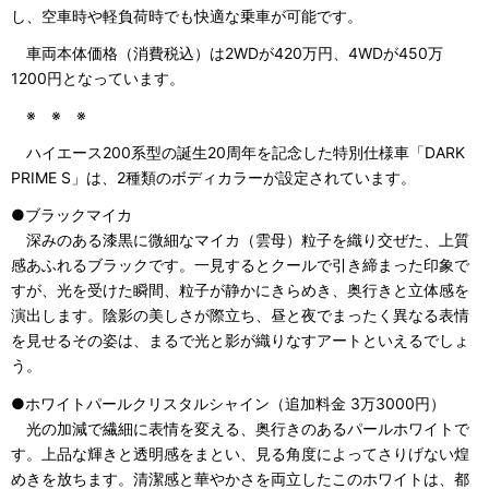
し、空車時や軽負荷時でも快適な乗車が可能です。
車両本体価格（消費税込）は2WDが420万円、4WDが450万
1200円となっています。
※ ※ ※
ハイエース200系型の誕生20周年を記念した特別仕様車「DARK
PRIME S」は、2種類のボディカラーが設定されています。
●ブラックマイカ
深みのある漆黒に微細なマイカ（雲母）粒子を織り交ぜた、上質
感あふれるブラックです。一見するとクールで引き締まった印象で
すが、光を受けた瞬間、粒子が静かにきらめき、奥行きと立体感を
演出します。陰影の美しさが際立ち、昼と夜でまったく異なる表情
を見せるその姿は、まるで光と影が織りなすアートといえるでしょ
う。
●ホワイトパールクリスタルシャイン（追加料金 3万3000円）
光の加減で繊細に表情を変える、奥行きのあるパールホワイトで
す。上品な輝きと透明感をまとい、見る角度によってさりげない煌
めきを放ちます。清潔感と華やかさを両立したこのホワイトは、都