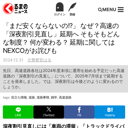
MENU
ログイン
登録
「まだ安くならないの!?」 なぜ？高速の
「深夜割引見直し」延期へ そもそもどん
な制度？ 何が変わる？ 延期に関しては
NEXCOがお詫びも
2024.12.31
元警察官はる
先日、高速道路各社は2024年度末頃に運用を始める予定だった高速
道路の「深夜割引の見直し」について、2025年7月頃まで延期する
ことを発表しました。では、深夜割引は今後どのように変わるので
しょうか。
tags:
役立ち情報
,
道路
,
道路事情
,
雑学
,
高速道路
LINE
(Twitter)
FB
Hatena
深夜割引見直しには「車両の滞留」「トラックドライバ