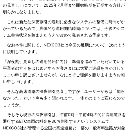
の見直し」について、2025年7月頃まで開始時期を延期する方針が
明らかになりました。
これは新たな深夜割引の適用に必要なシステムの整備に時間がか
かっているためで、具体的な運用開始時期については、今後のシス
テム整備状況を踏まえたうえで改めて発表される予定です。
なお本件に関して、NEXCO3社は今回の延期について、次のよう
に説明しています。
「深夜割引見直しの運用開始に向け、準備を進めていただいている
事業者の方々をはじめとするお客さまには大変ご迷惑をおかけして
しまい申し訳ございませんが、なにとぞご理解を賜りますようお願
い申し上げます」
そんな高速道路の深夜割引見直しですが、ユーザーからは「知ら
なかった」という声も多く聞かれます。一体どのように変わるので
しょうか。
そもそも現行の深夜割引は、午前0時～午前4時の間に高速道路を
通行するETC車両の料金を30％割引するというシステムで、
NEXCO3社が管理する全国の高速道路と一部の一般有料道路が対象