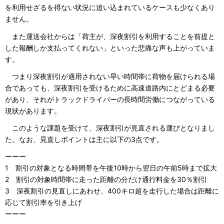
を利用せざるを得ない状況に追い込まれているケースも少なくあり
ません。
また運送会社からは「荷主が、深夜割引を利用することを前提と
した報酬しか支払ってくれない」といった悲痛な声も上がっていま
す。
つまり深夜割引が適用されない早い時間帯に荷物を届けられる場
合であっても、深夜割引を受けるために高速道路内にとどまる必要
があり、それがトラックドライバーの長時間労働につながっている
現状があります。
このような課題を受けて、深夜割引が見直される運びとなりまし
た。なお、見直しポイントは主に以下の3点です。
ーーー
1 割引の対象となる時間帯を午後10時から翌日の午前5時まで拡大
2 割引の対象時間帯に走った距離の分だけ通行料金を30％割引
3 深夜割引の見直しにあわせ、400キロ超を走行した場合は距離に
応じて割引率を引き上げ
ーーー