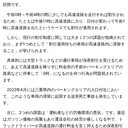
区間です。
午前0時～午前4時の間に少しでも高速道路を走行すれば割引され
るため、たとえば午後11時に高速道路に入り、日付が変わって午前1
時に高速道路を出たというケースでも割引が適用されます。
しかし、現行の割引制度に関しては大きく2つの課題が指摘されて
おり、まず1つめとして「割引適用待ちの車両が高速道路内に滞留す
ること」が挙げられます。
具体的には大型トラックなどの通行車両が深夜割引を受けるため
に、あえて高速道路を降りずに料金所の手前やパーキングエリアの
路肩などに停車して「0時」になるのを待つ行為が問題視されてい
ます。
2022年4月には三重県内のパーキングエリアの入口付近におい
て、このような車両の滞留に起因する追突死亡事故も発生していま
す。
次に、2つめの課題は「運転者などの労働環境の悪化」です。最近
はガソリン価格の高騰もあり運送会社の経営が厳しくなる中で、ト
ラックドライバーが高速道路の通行料金を安く抑えるため深夜割引