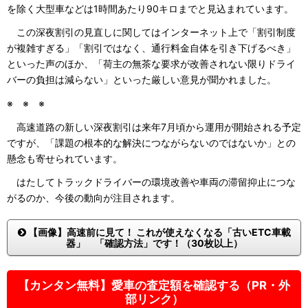
を除く大型車などは1時間あたり90キロまでと見込まれています。
この深夜割引の見直しに関してはインターネット上で「割引制度
が複雑すぎる」「割引ではなく、通行料金自体を引き下げるべき」
といった声のほか、「荷主の無茶な要求が改善されない限りドライ
バーの負担は減らない」といった厳しい意見が聞かれました。
※ ※ ※
高速道路の新しい深夜割引は来年7月頃から運用が開始される予定
ですが、「課題の根本的な解決につながらないのではないか」との
懸念も寄せられています。
はたしてトラックドライバーの環境改善や車両の滞留抑止につな
がるのか、今後の動向が注目されます。
【画像】高速前に見て！ これが使えなくなる「古いETC車載
器」 「確認方法」です！（30枚以上）
【カンタン無料】愛車の査定額を確認する（PR・外
部リンク）