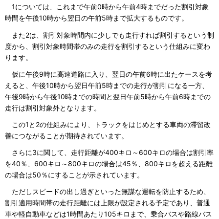
1については、これまで午前0時から午前4時までだった割引対象
時間を午後10時から翌日の午前5時まで拡大するものです。
また2は、割引対象時間内に少しでも走行すれば割引するという制
度から、割引対象時間帯のみの走行を割引するという仕組みに変わ
ります。
仮に午後9時に高速道路に入り、翌日の午前6時に出たケースを考
えると、午後10時から翌日午前5時までの走行が割引になる一方、
午後9時から午後10時までの時間と翌日午前5時から午前6時までの
走行は割引対象外となります。
この1と2の仕組みにより、トラックをはじめとする車両の滞留改
善につながることが期待されています。
さらに3に関して、走行距離が400キロ～600キロの場合は割引率
を40％、600キロ～800キロの場合は45％、800キロを超える距離
の場合は50％にすることが示されています。
ただしスピードの出し過ぎといった無謀な運転を防止するため、
割引適用時間帯の走行距離には上限が設定される予定であり、普通
車や軽自動車などは1時間あたり105キロまで、乗合バスや路線バス