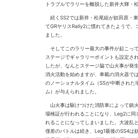
トラブルでラリーを離脱した新井大輝・松
続くSS2では新井・松尾組が奴田原・東
てGRヤリスRally2に慣れてきたよう
ました。
そしてこのラリー最大の事件が起こって
ステージでギャラリーポイントも設定さ
したが、なんとステージ脇で山火事が発
消火活動を始めますが、車載の消火器で
のノーショナルタイム（SSが中断された
ム）が与えられました。
山火事は駆けつけた消防車によって鎮火
場検証が行われることになり、Leg2に同
れることになってしまいました。大波乱と
僅差のバトルは続き、Leg1最後のSS4