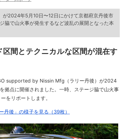
が2024年5月10日〜12日にかけて京都府京丹後市
ジ脇で山火事が発生するなど波乱の展開となった本
ド区間とテクニカルな区間が混在す
upported by Nissin Mfg（ラリー丹後）が2024
後市を拠点に開催されました。一時、ステージ脇で山火事
リーをリポートします。
ー丹後」の様子を見る（39枚）