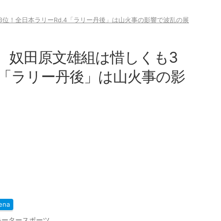
位！全日本ラリーRd.4「ラリー丹後」は山火事の影響で波乱の展
、奴田原文雄組は惜しくも3
4「ラリー丹後」は山火事の影
ena
モータースポーツ