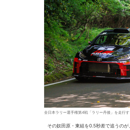
全日本ラリー選手権第4戦「ラリー丹後」を走行する奴
その奴田原・東組を0.5秒差で追うのが