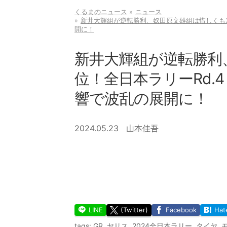
くるまのニュース
ニュース
新井大輝組が逆転勝利、奴田原文雄組は惜しくも3
開に！
新井大輝組が逆転勝利
位！全日本ラリーRd.
響で波乱の展開に！
2024.05.23
山本佳吾
LINE
(Twitter)
Facebook
Hat
tags:
GR
,
ヤリス
,
2024全日本ラリー
,
タイヤ
,