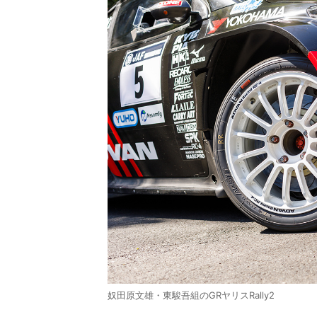
奴田原文雄・東駿吾組のGRヤリスRally2