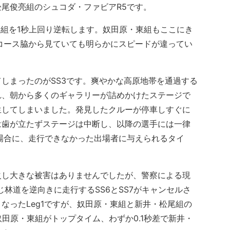
尾俊亮組のシュコダ・ファビアR5です。
組を1秒上回り逆転します。奴田原・東組もここにき
で、コース脇から見ていても明らかにスピードが違ってい
しまったのがSS3です。爽やかな高原地帯を通過する
れ、朝から多くのギャラリーが詰めかけたステージで
生してしまいました。発見したクルーが停車しすぐに
は歯が立たずステージは中断し、以降の選手には一律
場合に、走行できなかった出場者に与えられるタイ
し大きな被害はありませんでしたが、警察による現
じ林道を逆向きに走行するSS6とSS7がキャンセルさ
なったLeg1ですが、奴田原・東組と新井・松尾組の
は奴田原・東組がトップタイム、わずか0.1秒差で新井・