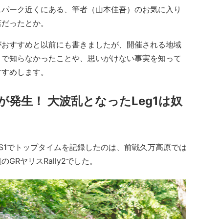
スパーク近くにある、筆者（山本佳吾）のお気に入り
店だったとか。
おすすめと以前にも書きましたが、開催される地域
まで知らなかったことや、思いがけない事実を知って
すすめします。
発生！ 大波乱となったLeg1は奴
S1でトップタイムを記録したのは、前戦久万高原では
RヤリスRally2でした。