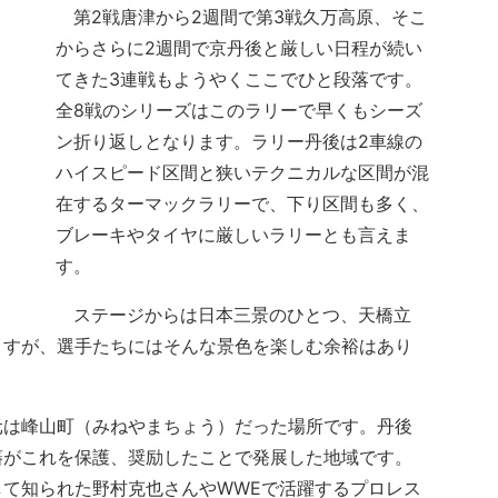
第2戦唐津から2週間で第3戦久万高原、そこ
からさらに2週間で京丹後と厳しい日程が続い
てきた3連戦もようやくここでひと段落です。
全8戦のシリーズはこのラリーで早くもシーズ
ン折り返しとなります。ラリー丹後は2車線の
ハイスピード区間と狭いテクニカルな区間が混
在するターマックラリーで、下り区間も多く、
ブレーキやタイヤに厳しいラリーとも言えま
す。
ステージからは日本三景のひとつ、天橋立
ますが、選手たちにはそんな景色を楽しむ余裕はあり
は峰山町（みねやまちょう）だった場所です。丹後
藩がこれを保護、奨励したことで発展した地域です。
て知られた野村克也さんやWWEで活躍するプロレス