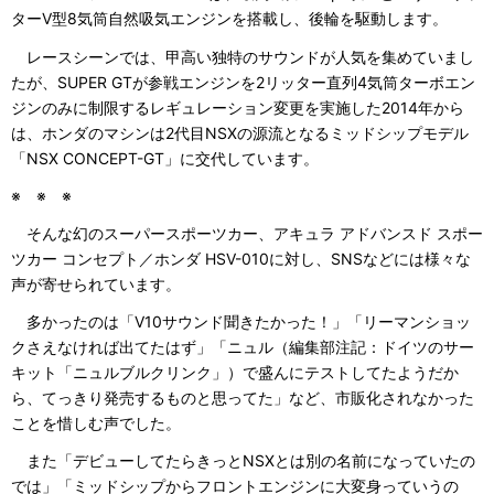
ターV型8気筒自然吸気エンジンを搭載し、後輪を駆動します。
レースシーンでは、甲高い独特のサウンドが人気を集めていまし
たが、SUPER GTが参戦エンジンを2リッター直列4気筒ターボエン
ジンのみに制限するレギュレーション変更を実施した2014年から
は、ホンダのマシンは2代目NSXの源流となるミッドシップモデル
「NSX CONCEPT-GT」に交代しています。
※ ※ ※
そんな幻のスーパースポーツカー、アキュラ アドバンスド スポー
ツカー コンセプト／ホンダ HSV-010に対し、SNSなどには様々な
声が寄せられています。
多かったのは「V10サウンド聞きたかった！」「リーマンショッ
クさえなければ出てたはず」「ニュル（編集部注記：ドイツのサー
キット「ニュルブルクリンク」）で盛んにテストしてたようだか
ら、てっきり発売するものと思ってた」など、市販化されなかった
ことを惜しむ声でした。
また「デビューしてたらきっとNSXとは別の名前になっていたの
では」「ミッドシップからフロントエンジンに大変身っていうの