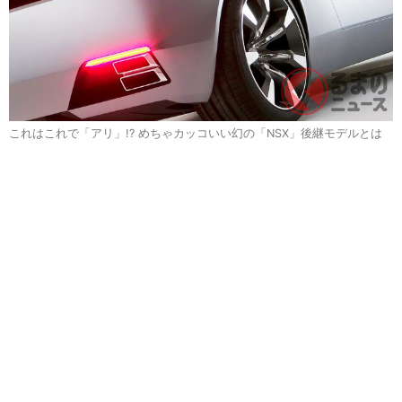
これはこれで「アリ」!? めちゃカッコいい幻の「NSX」後継モデルとは