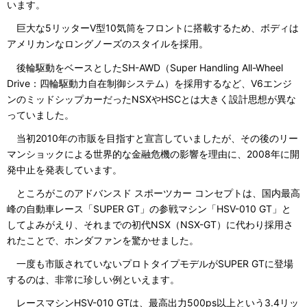
います。
巨大な5リッターV型10気筒をフロントに搭載するため、ボディは
アメリカンなロングノーズのスタイルを採用。
後輪駆動をベースとしたSH-AWD（Super Handling All-Wheel
Drive：四輪駆動力自在制御システム）を採用するなど、V6エンジ
ンのミッドシップカーだったNSXやHSCとは大きく設計思想が異な
っていました。
当初2010年の市販を目指すと宣言していましたが、その後のリー
マンショックによる世界的な金融危機の影響を理由に、2008年に開
発中止を発表しています。
ところがこのアドバンスド スポーツカー コンセプトは、国内最高
峰の自動車レース「SUPER GT」の参戦マシン「HSV-010 GT」と
してよみがえり、それまでの初代NSX（NSX-GT）に代わり採用さ
れたことで、ホンダファンを驚かせました。
一度も市販されていないプロトタイプモデルがSUPER GTに登場
するのは、非常に珍しい例といえます。
レースマシンHSV-010 GTは、最高出力500ps以上という3.4リッ