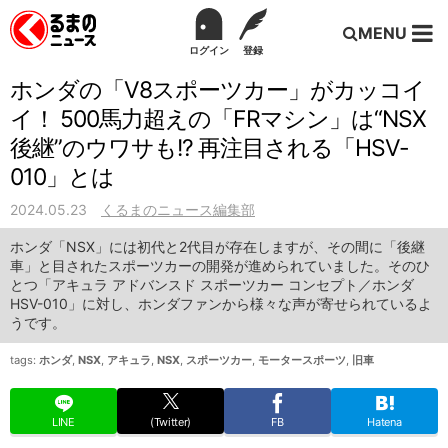
MENU
ログイン
登録
ホンダの「V8スポーツカー」がカッコイ
イ！ 500馬力超えの「FRマシン」は“NSX
後継”のウワサも!? 再注目される「HSV-
010」とは
2024.05.23
くるまのニュース編集部
ホンダ「NSX」には初代と2代目が存在しますが、その間に「後継
車」と目されたスポーツカーの開発が進められていました。そのひ
とつ「アキュラ アドバンスド スポーツカー コンセプト／ホンダ
HSV-010」に対し、ホンダファンから様々な声が寄せられているよ
うです。
tags:
ホンダ
,
NSX
,
アキュラ
,
NSX
,
スポーツカー
,
モータースポーツ
,
旧車
LINE
(Twitter)
FB
Hatena