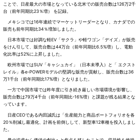
ことで、日産最大の市場となっている北米での販売台数は126万2千
台（前年同期比23％増） を記録。
メキシコでは16年連続でマーケットリーダーとなり、カナダでの
販売も前年同期比34％増加しました。
日本市場では好調な軽EV「サクラ」や軽ワゴン「デイズ」が販売
をけん引して、販売台数は44万台（前年同期比6.5%増）し、電動
化比率は52%に上昇しました。
欧州市場ではSUV「キャシュカイ」（日本未導入）と「 エクスト
レイル」各e-POWERモデルの堅調な販売が貢献し、販売台数は36
万1千台（前年同期比17%増）となりました。
一方で中国市場では昨年度に引き続き厳しい市場環境が影響し、
販売台数は79万4千台（前年同期比-16%増）と課題が残る結果とな
っています。
日産CEOである内田誠氏は「生産能力と商品ポートフォリオを各
20％削減し最適化、計画を前倒しして、新型車12車種を投入しまし
た。
量の追求から価値の創出へと焦点を移したことで、収益性を維持