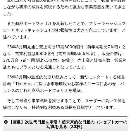
しながら将来の成長を実現するための強固な事業基盤を築いてきま
した。
また商品ポートフォリオを刷新したことで、フリーキャッシュフ
ローとネットキャッシュも含む収益性は大きく向上しています」と
述べています。
25年3月期見通し売上高は13兆6000億円（前年同期比7％増）と
なり、営業利益は6000億円（前年同期比5.5％増）、販売台数は
370万台（前年同期比7.5％増）を掲げ、売上高と販売台数、営業利
益ともにプラスとなる見通しとなっています。
25年3月期の重点的な取り組みとして、新たにスタートする経営
計画「The Arc」に基づき市場環境やお客様のニーズにあわせ、バ
ランスのとれた商品ポートフォリオを構築。
そして最適な事業戦略を実行することで、ユーザーに高い価値を
提供しながら、持続的な利益ある成長を目指すとしています。
【画像】次世代日産を牽引！超未来的な日産のコンセプトカーの
写真を見る（33枚）