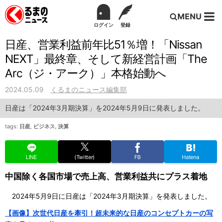
MENU
ログイン
登録
日産、営業利益前年比51％増！「Nissan
NEXT」最終章、そして新経営計画「The
Arc（ジ・アーク）」本格始動へ
2024.05.09
くるまのニュース編集部
日産は「2024年3月期決算」を2024年5月9日に発表しました。
tags:
日産
,
ビジネス
,
決算
LINE
(Twitter)
FB
Hatena
中国除く各国市場で売上高、営業利益共にプラス着地
2024年5月9日に日産は「2024年3月期決算」を発表しました。
【画像】次世代日産を牽引！超未来的な日産のコンセプトカーの写