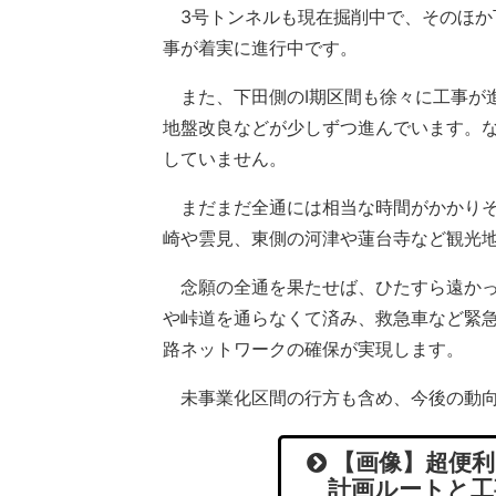
3号トンネルも現在掘削中で、そのほか
事が着実に進行中です。
また、下田側のI期区間も徐々に工事が進ん
地盤改良などが少しずつ進んでいます。な
していません。
まだまだ全通には相当な時間がかかりそ
崎や雲見、東側の河津や蓮台寺など観光
念願の全通を果たせば、ひたすら遠かっ
や峠道を通らなくて済み、救急車など緊
路ネットワークの確保が実現します。
未事業化区間の行方も含め、今後の動向
【画像】超便利
計画ルートと工