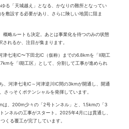
わゆる「天城越え」となる、かなりの難所となってい
物を敷設する必要があり、さらに険しい地質に阻ま
、概略ルートも決定。あとは事業化を待つのみの状態
採択されるか、注目が集まります。
七滝IC〜下田北IC（仮称）までの6.8kmを「II期工
5.7kmを「I期工区」として、分割して工事が進められ
ち、河津七滝IC～河津逆川IC間の3kmが開通し、開通
れ、さっそくポテンシャルを発揮しています。
mは、200m少々の「2号トンネル」と、1.5kmの「3
号トンネルの工事がスタート。2025年4月には貫通し、
壁をつくる覆工が完了しています。