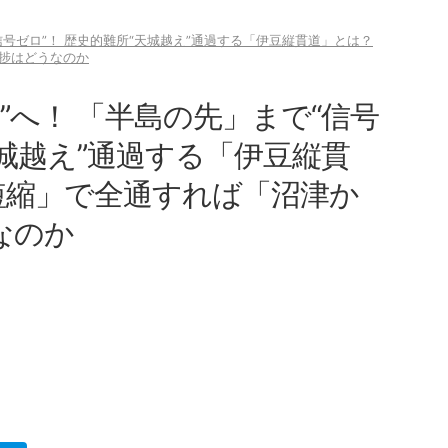
信号ゼロ”！ 歴史的難所“天城越え”通過する「伊豆縦貫道」とは？
進捗はどうなのか
”へ！ 「半島の先」まで“信号
天城越え”通過する「伊豆縦貫
も短縮」で全通すれば「沼津か
なのか