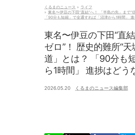
くるまのニュース
ライフ
東名〜伊豆の下田“直結”へ！ 「半島の先」まで“
「90分も短縮」で全通すれば「沼津から1時間」 
東名〜伊豆の下田“直結
ゼロ”！ 歴史的難所“
道」とは？ 「90分
ら1時間」 進捗はどう
2026.05.20
くるまのニュース編集部