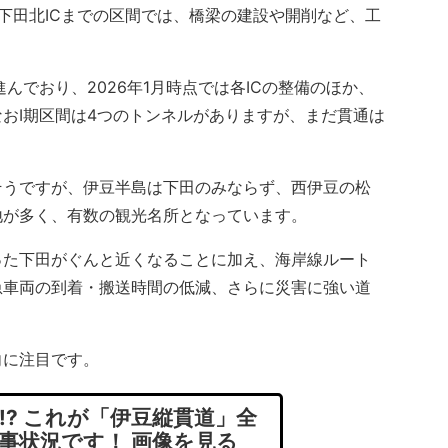
下田北ICまでの区間では、橋梁の建設や開削など、工
でおり、2026年1月時点では各ICの整備のほか、
おI期区間は4つのトンネルがありますが、まだ貫通は
うですが、伊豆半島は下田のみならず、西伊豆の松
地が多く、有数の観光名所となっています。
た下田がぐんと近くなることに加え、海岸線ルート
急車両の到着・搬送時間の低減、さらに災害に強い道
に注目です。
!? これが「伊豆縦貫道」全
事状況です！ 画像を見る