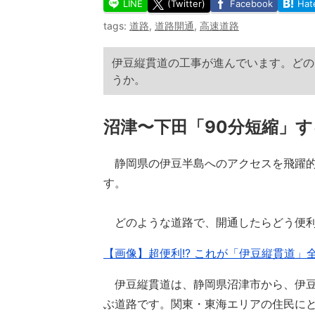
LINE
(Twitter)
Facebook
Hat
tags:
道路
,
道路開通
,
高速道路
伊豆縦貫道の工事が進んでいます。どの
うか。
沼津〜下田「90分短縮」
静岡県の伊豆半島へのアクセスを飛躍的
す。
どのような道路で、開通したらどう便利
【画像】超便利!? これが「伊豆縦貫道」
伊豆縦貫道は、静岡県沼津市から、伊豆
ぶ道路です。関東・東海エリアの住民に