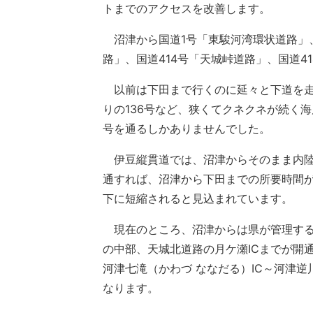
トまでのアクセスを改善します。
沼津から国道1号「東駿河湾環状道路」、
路」、国道414号「天城峠道路」、国道4
以前は下田まで行くのに延々と下道を走
りの136号など、狭くてクネクネが続く
号を通るしかありませんでした。
伊豆縦貫道では、沼津からそのまま内陸
通すれば、沼津から下田までの所要時間が
下に短縮されると見込まれています。
現在のところ、沼津からは県が管理する
の中部、天城北道路の月ケ瀬ICまでが開
河津七滝（かわづ ななだる）IC～河津逆
なります。