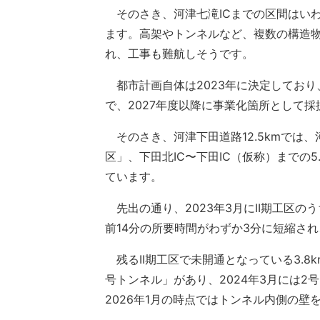
そのさき、河津七滝ICまでの区間はい
ます。高架やトンネルなど、複数の構造
れ、工事も難航しそうです。
都市計画自体は2023年に決定しており
で、2027年度以降に事業化箇所として
そのさき、河津下田道路12.5kmでは、河津
区」、下田北IC〜下田IC（仮称）までの
ています。
先出の通り、2023年3月にII期工区のう
前14分の所要時間がわずか3分に短縮さ
残るII期工区で未開通となっている3.8k
号トンネル」があり、2024年3月には2
2026年1月の時点ではトンネル内側の