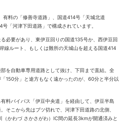
有料の「修善寺道路」、国道414号「天城北道
14号「河津下田道路」で構成されています。
る必要があり、東伊豆回りの国道135号か、西伊豆回
海岸線ルート、もしくは難所の天城山を超える国道414
部を自動車専用道路として抜け、下田まで直結。全
「150分」と途方もなく遠かったのが、60分と半分以
有料バイパス「伊豆中央道」を経由して、伊豆半島
通。そこから先はブツ切れで、河津下田道路の北側、
川（かわづ さかさがわ）IC間の延長3kmが開通済みと