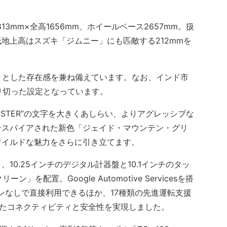
3mm×全高1656mm、ホイールベース2657mm。扱
地上高はスズキ「ジムニー」にも匹敵する212mmを
々とした存在感を兼ね備えています。なお、インド市
り切った設定となっています。
STER”の文字を大きくあしらい、よりアグレッシブな
ンスパイアされた新色「ジェイド・マウンテン・グリ
ワイルドな魅力をさらに引き立てます。
0.25インチのデジタル計器盤と10.1インチのタッ
を配置。Google Automotive Servicesを搭
ォンなしで直接利用できるほか、17種類の先進運転支援
えたコネクティビティと安全性を実現しました。