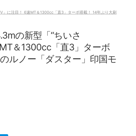
UV」に注目！ 6速MT＆1300cc「直3」ターボ搭載！ 14年ぶり大刷
4.3mの新型「“ちいさ
MT＆1300cc「直3」ターボ
刷新のルノー「ダスター」印国モ