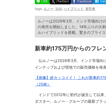
LINE
(Twitter)
Facebook
Hat
tags:
ルノー
,
SUV
,
ハイブリッド
,
新型車
ルノーは2026年3月、インド市場向け
の発売を開始しました。14年ぶりの大
ルハイブリッドを搭載。驚きのプライス
新車約175万円からのフレ
仏ルノーは2026年3月、インド市場向け
インナップおよび現地での販売価格を発
【画像】超カッコイイ！ これが新車約175
（25枚）
インドで2012年に初代が誕生して以来
ダスター。ルノー・グループの最新プラッ