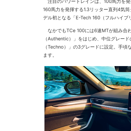
注目のパワートレインは、100馬力を発揮
160馬力を発揮する1.3リッター直列4気
デル初となる「E-Tech 160（フルハ
なかでもTCe 100には6速MTが組み
（Authentic）」をはじめ、中位グレー
（Techno）」の3グレードに設定。手
ます。