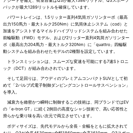
アシートを備え、荷室容量はQ3が最大1386リットル、Q3スポーツ
バックが最大1289リットルを確保しています。
パワートレインは、1.5リッター直列4気筒ガソリンターボ（最高
出力150馬力・最大トルク250Nm）に気筒休止システム（cod）と
加速をアシストするマイルドハイブリッドシステムを組み合わせた
前輪駆動（FWD）モデル、および2リッター直列4気筒ガソリンター
ボ（最高出力204馬力・最大トルク320Nm）に「quattro」四輪駆
動システムを組み合わせたモデルの2種類を設定しています。
トランスミッションは、スムーズな変速を可能にする7速Sトロニ
ック（DCT）が組み合わされています。
そして足回りは、アウディのプレミアムコンパクトSUVとして初
めて「2バルブ式電子制御ダンピングコントロールサスペンション」
を導入。
減衰力を緻密かつ瞬時に制御するこの技術は、同ブランドではEV
の「e-tron GT」に続く2例目の高度なシャシ技術で、高い応答性と
滑らかな乗り味を高い次元で両立させています。
ボディサイズは、先代モデルから全長・全幅をともに拡大されて
おり、Q3が全長4530mm×全幅1860mm×全高1610mm、Q3スポー