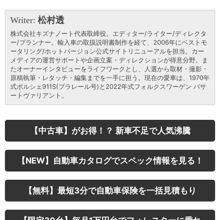
Writer:
松村透
株式会社キズナノート代表取締役。エディター/ライター/ディレクタ
ー/プランナー。輸入車の取扱説明書制作を経て、2006年にベストモ
ータリング/ホットバージョン公式サイトリニューアルを担当。カー
メディアの運営サポートや企画立案・ディレクションが得意分野。ま
たオーナーインタビューをライフワークとし、人選から取材・撮影・
原稿執筆・レタッチ・編集までを一手に担う。現在の愛車は、1970年
式ポルシェ911S(プラレール号)と2022年式フォルクスワーゲン パサ
ートヴァリアント。
【中古車】がお得！？ 新車不足で人気沸騰
【NEW】自動車カタログでスペック情報を見る！
【無料】最短3分で自動車保険を一括見積もり