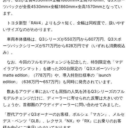
ツバックが全長4530mm×全幅1860mm×全高1570mmとなってい
ます。
トヨタ新型「RAV4」よりも少々短く、全幅は同程度で、扱いやす
いサイズなのがわかります。
車両本体価格は、Q3シリーズが550万円から607万円、Q3スポ
ーツバックシリーズが571万円から628万円です（いずれも消費税込
み）。
なお、今回のフルモデルチェンジを記念した、特別限定色「マデ
イラブラウンマット」を纏った200台限定の「Q3スポーツバック
matte edition」（778万円）や、導入特別仕様車の「launch
edition」（636万円〜657万円）も同時に発売されています。
数あるアウディ車においても屈指の人気を誇るQ3シリーズのフル
モデルチェンジだけに、ディーラーに寄せられた反響は大きいので
しょうか。首都圏のアウディディーラーに問い合わせてみました。
「歴代アウディQ3オーナーのお客様、ポルシェ『マカン』、メルセ
デス・ベンツ『GLB』、レクサス『NX』や『RX』にお乗りのお客
様を中心にご来店いただいております。