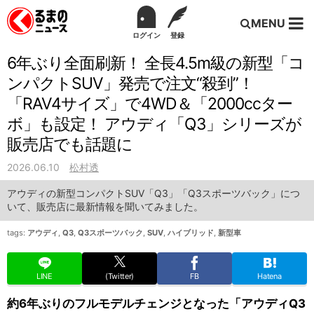
MENU
ログイン
登録
6年ぶり全面刷新！ 全長4.5m級の新型「コ
ンパクトSUV」発売で注文“殺到”！
「RAV4サイズ」で4WD＆「2000ccター
ボ」も設定！ アウディ「Q3」シリーズが
販売店でも話題に
2026.06.10
松村透
アウディの新型コンパクトSUV「Q3」「Q3スポーツバック」につ
いて、販売店に最新情報を聞いてみました。
tags:
アウディ
,
Q3
,
Q3スポーツバック
,
SUV
,
ハイブリッド
,
新型車
LINE
(Twitter)
FB
Hatena
約6年ぶりのフルモデルチェンジとなった「アウディQ3