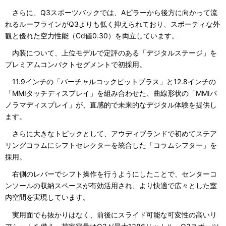
さらに、Q3スポーツバックでは、Aピラーから後方に向かって流
れるルーフラインがQ3よりも低く抑えられており、スポーティな外
観と優れた空力性能（Cd値0.30）を両立しています。
内装について、上位モデルで定評のある「デジタルステージ」を
プレミアムコンパクトセグメントで初採用。
11.9インチの「バーチャルコックピットプラス」と12.8インチの
「MMIタッチディスプレイ」を組み合わせた、曲線形状の「MMIパ
ノラマディスプレイ」が、直感的で未来的なデジタル体験を提供し
ます。
さらに大きなトピックとして、アウディブランドで初めてステア
リングコラムにシフトセレクターを統合した「コラムシフター」を
採用。
右側のレバーでシフト操作を行うようにしたことで、センターコ
ンソールの収納スペースが有効活用され、より快適で広々とした室
内空間を実現しています。
実用面でも抜かりはなく、前後にスライド可能な可変性の高いリ