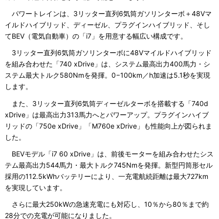
パワートレインは、3リッター直列6気筒ガソリンターボ＋48Vマ
イルドハイブリッド、ディーゼル、プラグインハイブリッド、そし
てBEV（電気自動車）の「i7」を用意する幅広い構成です。
3リッター直列6気筒ガソリンターボに48Vマイルドハイブリッド
を組み合わせた「740 xDrive」は、システム最高出力400馬力・シ
ステム最大トルク580Nmを発揮。0−100km／h加速は5.1秒を実現
します。
また、3リッター直列6気筒ディーゼルターボを搭載する「740d
xDrive」は最高出力313馬力へとパワーアップ。プラグインハイブ
リッドの「750e xDrive」「M760e xDrive」も性能向上が図られま
した。
BEVモデル「i7 60 xDrive」は、前後モーターを組み合わせたシス
テム最高出力544馬力・最大トルク745Nmを発揮。新型円筒形セル
採用の112.5kWhバッテリーにより、一充電航続距離は最大727km
を実現しています。
さらに最大250kWの急速充電にも対応し、10％から80％まで約
28分での充電が可能になりました。