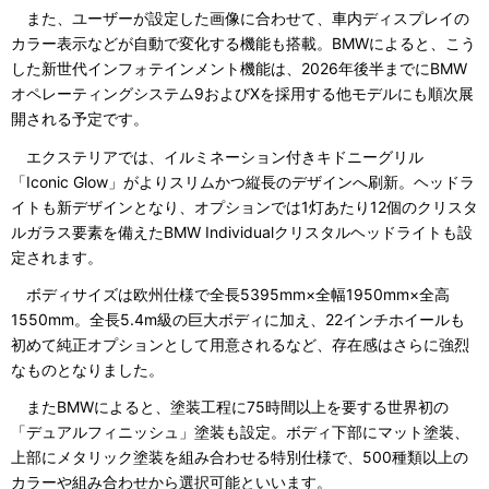
また、ユーザーが設定した画像に合わせて、車内ディスプレイの
カラー表示などが自動で変化する機能も搭載。BMWによると、こう
した新世代インフォテインメント機能は、2026年後半までにBMW
オペレーティングシステム9およびXを採用する他モデルにも順次展
開される予定です。
エクステリアでは、イルミネーション付きキドニーグリル
「Iconic Glow」がよりスリムかつ縦長のデザインへ刷新。ヘッドラ
イトも新デザインとなり、オプションでは1灯あたり12個のクリスタ
ルガラス要素を備えたBMW Individualクリスタルヘッドライトも設
定されます。
ボディサイズは欧州仕様で全長5395mm×全幅1950mm×全高
1550mm。全長5.4m級の巨大ボディに加え、22インチホイールも
初めて純正オプションとして用意されるなど、存在感はさらに強烈
なものとなりました。
またBMWによると、塗装工程に75時間以上を要する世界初の
「デュアルフィニッシュ」塗装も設定。ボディ下部にマット塗装、
上部にメタリック塗装を組み合わせる特別仕様で、500種類以上の
カラーや組み合わせから選択可能といいます。