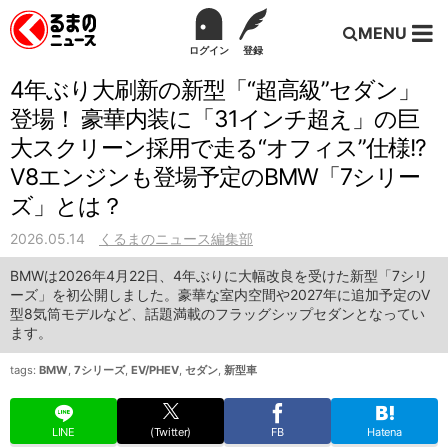
MENU
ログイン
登録
4年ぶり大刷新の新型「“超高級”セダン」
登場！ 豪華内装に「31インチ超え」の巨
大スクリーン採用で走る“オフィス”仕様!?
V8エンジンも登場予定のBMW「7シリー
ズ」とは？
2026.05.14
くるまのニュース編集部
BMWは2026年4月22日、4年ぶりに大幅改良を受けた新型「7シリ
ーズ」を初公開しました。豪華な室内空間や2027年に追加予定のV
型8気筒モデルなど、話題満載のフラッグシップセダンとなってい
ます。
tags:
BMW
,
7シリーズ
,
EV/PHEV
,
セダン
,
新型車
LINE
(Twitter)
FB
Hatena