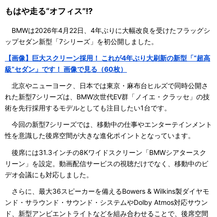
もはや走る“オフィス”!?
BMWは2026年4月22日、4年ぶりに大幅改良を受けたフラッグシ
ップセダン新型「7シリーズ」を初公開しました。
【画像】巨大スクリーン採用！ これが4年ぶり大刷新の新型「“超高
級”セダン」です！ 画像で見る（60枚）
北京やニューヨーク、日本では東京・麻布台ヒルズで同時公開さ
れた新型7シリーズは、BMW次世代EV群「ノイエ・クラッセ」の技
術を先行採用するモデルとしても注目したい1台です。
今回の新型7シリーズでは、移動中の仕事やエンターテインメント
性を意識した後席空間が大きな進化ポイントとなっています。
後席には31.3インチの8Kワイドスクリーン「BMWシアタースク
リーン」を設定。動画配信サービスの視聴だけでなく、移動中のビ
デオ会議にも対応しました。
さらに、最大36スピーカーを備えるBowers & Wilkins製ダイヤモ
ンド・サラウンド・サウンド・システムやDolby Atmos対応サウン
ド、新型アンビエントライトなどを組み合わせることで、後席空間