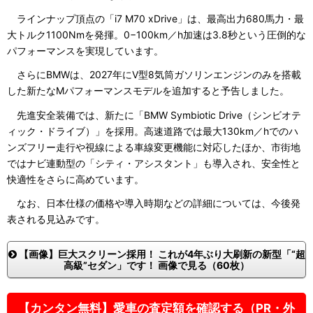
ラインナップ頂点の「i7 M70 xDrive」は、最高出力680馬力・最
大トルク1100Nmを発揮。0−100km／h加速は3.8秒という圧倒的な
パフォーマンスを実現しています。
さらにBMWは、2027年にV型8気筒ガソリンエンジンのみを搭載
した新たなMパフォーマンスモデルを追加すると予告しました。
先進安全装備では、新たに「BMW Symbiotic Drive（シンビオテ
ィック・ドライブ）」を採用。高速道路では最大130km／hでのハ
ンズフリー走行や視線による車線変更機能に対応したほか、市街地
ではナビ連動型の「シティ・アシスタント」も導入され、安全性と
快適性をさらに高めています。
なお、日本仕様の価格や導入時期などの詳細については、今後発
表される見込みです。
【画像】巨大スクリーン採用！ これが4年ぶり大刷新の新型「“超
高級”セダン」です！ 画像で見る（60枚）
【カンタン無料】愛車の査定額を確認する（PR・外