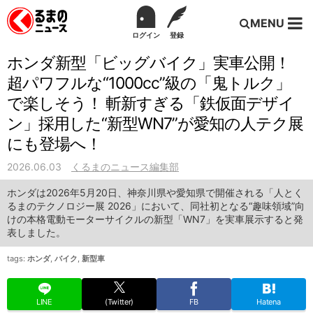
MENU
ログイン
登録
ホンダ新型「ビッグバイク」実車公開！
超パワフルな“1000cc”級の「鬼トルク」
で楽しそう！ 斬新すぎる「鉄仮面デザイ
ン」採用した“新型WN7”が愛知の人テク展
にも登場へ！
2026.06.03
くるまのニュース編集部
ホンダは2026年5月20日、神奈川県や愛知県で開催される「人とく
るまのテクノロジー展 2026」において、同社初となる“趣味領域”向
けの本格電動モーターサイクルの新型「WN7」を実車展示すると発
表しました。
tags:
ホンダ
,
バイク
,
新型車
LINE
(Twitter)
FB
Hatena