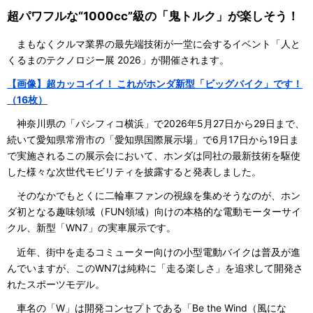
超パワフルな“1000cc”級の「鬼トルク」が楽しそう！
まもなくクルマ業界の最先端技術が一堂に会するイベント「人と
くるまのテクノロジー展 2026」が開催されます。
【画像】超カッコイイ！ これがホンダ新型「ビッグバイク」です！
（16枚）
神奈川県の「パシフィコ横浜」で2026年5月27日から29日まで、
続いて愛知県常滑市の「愛知県国際展示場」で6月17日から19日ま
で実施されるこの展示会において、ホンダは同社の最新技術を駆使
した様々な次世代モビリティを披露すると発表しました。
そのなかでもとくに二輪車ファンの視線を集めそうなのが、ホン
ダ初となる趣味領域（FUN領域）向けの本格的な電動モーターサイ
クル、新型「WN7」の実車展示です。
近年、街中を走るコミューター向けの小型電動バイクは普及が進
んでいますが、このWN7は純粋に「走る楽しさ」を追求して開発さ
れたスポーツモデル。
車名の「W」は開発コンセプトである「Be the Wind（風にな