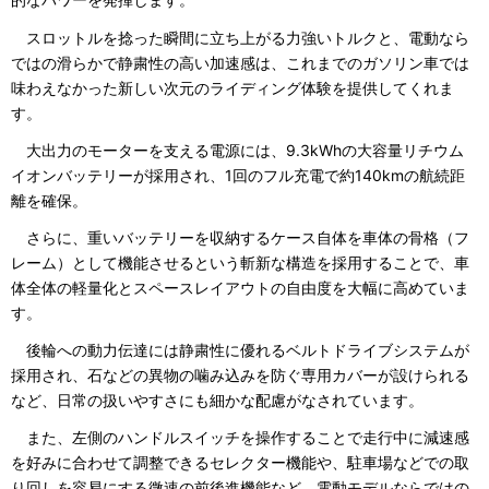
スロットルを捻った瞬間に立ち上がる力強いトルクと、電動なら
ではの滑らかで静粛性の高い加速感は、これまでのガソリン車では
味わえなかった新しい次元のライディング体験を提供してくれま
す。
大出力のモーターを支える電源には、9.3kWhの大容量リチウム
イオンバッテリーが採用され、1回のフル充電で約140kmの航続距
離を確保。
さらに、重いバッテリーを収納するケース自体を車体の骨格（フ
レーム）として機能させるという斬新な構造を採用することで、車
体全体の軽量化とスペースレイアウトの自由度を大幅に高めていま
す。
後輪への動力伝達には静粛性に優れるベルトドライブシステムが
採用され、石などの異物の噛み込みを防ぐ専用カバーが設けられる
など、日常の扱いやすさにも細かな配慮がなされています。
また、左側のハンドルスイッチを操作することで走行中に減速感
を好みに合わせて調整できるセレクター機能や、駐車場などでの取
り回しを容易にする微速の前後進機能など、電動モデルならではの