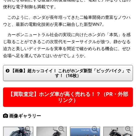
便利な電子制御も満載です。
このように、ホンダが長年培ってきた二輪車開発の豊富なノウハ
ウと、最新の電動化技術が見事に融合した新型WN7。
カーボンニュートラル社会の実現に向けたホンダの「本気」を感
じ取ることができるこの次世代モーターサイクルが放つ、静かなる
迫力と美しいディテールを実車を間近で確かめられる機会に、ぜひ
会場へ足を運んでみてはいかがでしょうか。
【画像】超カッコイイ！ これがホンダ新型「ビッグバイク」で
す！（16枚）
【買取査定】ホンダ車が高く売れる！？（PR・外部
リンク）
画像ギャラリー