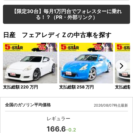
【限定30台】毎月1万円台でフォレスターに乗れ
る！？（PR・外部リンク）
日産 フェアレディＺの中古車を探す
支払総額
220
万円
支払総額
258
万円
支払総額
全国のガソリン平均価格
2026/08/07時点最新
レギュラー
166.6
-0.2