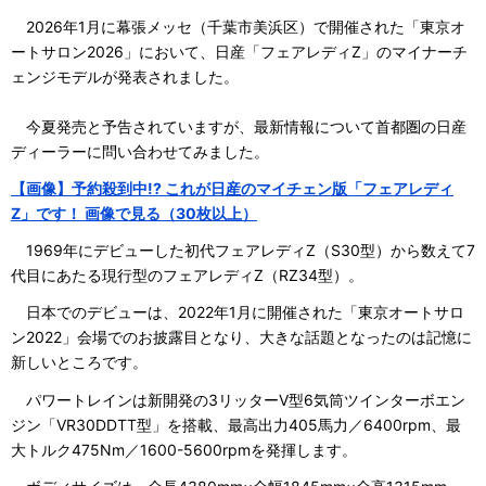
2026年1月に幕張メッセ（千葉市美浜区）で開催された「東京オ
ートサロン2026」において、日産「フェアレディZ」のマイナーチ
ェンジモデルが発表されました。
今夏発売と予告されていますが、最新情報について首都圏の日産
ディーラーに問い合わせてみました。
【画像】予約殺到中!? これが日産のマイチェン版「フェアレディ
Z」です！ 画像で見る（30枚以上）
1969年にデビューした初代フェアレディZ（S30型）から数えて7
代目にあたる現行型のフェアレディZ（RZ34型）。
日本でのデビューは、2022年1月に開催された「東京オートサロ
ン2022」会場でのお披露目となり、大きな話題となったのは記憶に
新しいところです。
パワートレインは新開発の3リッターV型6気筒ツインターボエン
ジン「VR30DDTT型」を搭載、最高出力405馬力／6400rpm、最
大トルク475Nm／1600-5600rpmを発揮します。