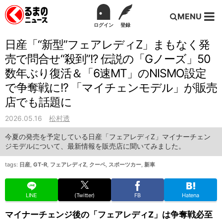
MENU
ログイン
登録
日産「“新型”フェアレディZ」まもなく発
売で問合せ“殺到”!? 伝説の「Gノーズ」50
数年ぶり復活＆「6速MT」のNISMO設定
で争奪戦に!? 「マイチェンモデル」が販売
店でも話題に
2026.05.16
松村透
今夏の発売を予定している日産「フェアレディZ」マイナーチェン
ジモデルについて、最新情報を販売店に聞いてみました。
tags:
日産
,
GT-R
,
フェアレディZ
,
クーペ
,
スポーツカー
,
新車
LINE
(Twitter)
FB
Hatena
マイナーチェンジ後の「フェアレディZ」は争奪戦必至