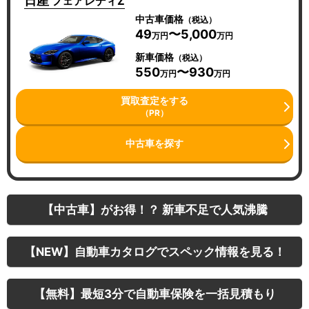
日産
フェアレディZ
中古車価格
（税込）
49
〜5,000
万円
万円
新車価格
（税込）
550
〜930
万円
万円
買取査定をする
（PR）
中古車を探す
【中古車】がお得！？ 新車不足で人気沸騰
【NEW】自動車カタログでスペック情報を見る！
【無料】最短3分で自動車保険を一括見積もり