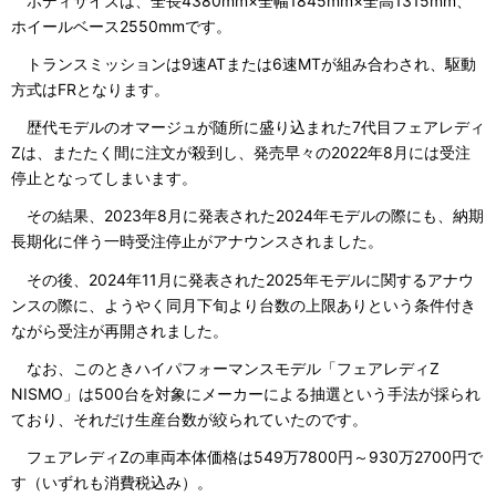
ボディサイズは、全長4380mm×全幅1845mm×全高1315mm、
ホイールベース2550mmです。
トランスミッションは9速ATまたは6速MTが組み合わされ、駆動
方式はFRとなります。
歴代モデルのオマージュが随所に盛り込まれた7代目フェアレディ
Zは、またたく間に注文が殺到し、発売早々の2022年8月には受注
停止となってしまいます。
その結果、2023年8月に発表された2024年モデルの際にも、納期
長期化に伴う一時受注停止がアナウンスされました。
その後、2024年11月に発表された2025年モデルに関するアナウ
ンスの際に、ようやく同月下旬より台数の上限ありという条件付き
ながら受注が再開されました。
なお、このときハイパフォーマンスモデル「フェアレディZ
NISMO」は500台を対象にメーカーによる抽選という手法が採られ
ており、それだけ生産台数が絞られていたのです。
フェアレディZの車両本体価格は549万7800円～930万2700円で
す（いずれも消費税込み）。