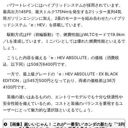
パワートレインにはハイブリッドシステムが採用されています。
最高出力145PS、最大トルク175Nmを発生する2リッター直列4気
筒ガソリンエンジンに加え、2基のモーターを組み合わせたハイブリ
ッドシステム「e：HEV」を搭載しています。
駆動方式はFF（前輪駆動）で、燃費性能はWLTCモードで19.9km
／Lを達成しています。ミニバンとしては優れた燃費性能といえるで
しょう。
こうした内容を備える「e：HEV ABSOLUTE」の価格（消費税
込、以下同）は508万6400円です。
一方で、最上級グレードの「e：HEV ABSOLUTE・EX BLACK
EDITION」は545万500円となっており、両者の価格差は36万
4100円です。
装備の違いはあるものの、エントリーモデルでも十分な快適性や
安全性能を備えているため、コストと装備のバランスを重視するユ
ーザーにとって魅力的な選択肢といえるでしょう。
【画像】超いいじゃん！ これが“一番安い”ホンダの新たな「“3列