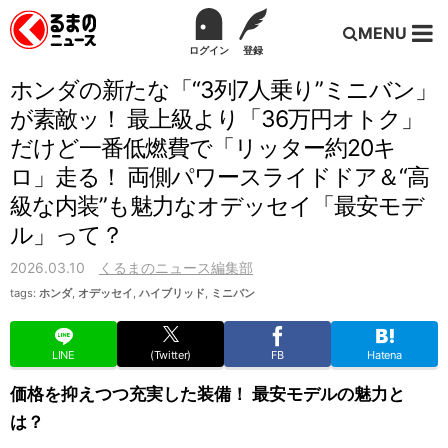
MENU
ログイン
登録
ホンダの新たな「“3列7人乗り”ミニバン」
が素敵ッ！ 最上級より「36万円オトク」
だけど一番低燃費で「リッター約20キ
ロ」走る！ 両側パワースライドドア＆“高
級な内装”も魅力なオデッセイ「最安モデ
ル」って？
2026.03.10
くるまのニュース編集部
tags:
ホンダ
,
オデッセイ
,
ハイブリッド
,
ミニバン
LINE
(Twitter)
FB
Hatena
価格を抑えつつ充実した装備！ 最安モデルの魅力と
は？