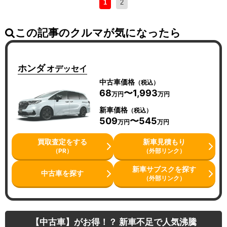
1
2
この記事のクルマが気になったら
ホンダ
オデッセイ
中古車価格
（税込）
68
〜1,993
万円
万円
新車価格
（税込）
509
〜545
万円
万円
買取査定をする
新車見積もり
（PR）
（外部リンク）
新車サブスクを探す
中古車を探す
（外部リンク）
【中古車】がお得！？ 新車不足で人気沸騰