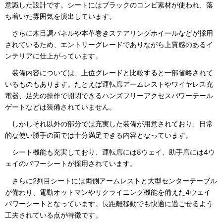
意識した設計です。シートにはブラックのコンビ素材が使われ、落
ち着いた雰囲気を演出しています。
さらに木目調パネルや本革巻きステアリングホイールなどが採用
されているため、エントリーグレードでありながら上質感のあるイ
ンテリアに仕上がっています。
装備内容については、上位グレードと比較すると一部省略されて
いるものもあります。たとえば運転席アームレストやワイヤレス充
電器、足先の操作で開閉できるハンズフリーアクセスパワーテール
ゲートなどは装備されていません。
しかしそれ以外の部分では充実した装備が用意されており、日常
的な使い勝手の面では十分満足できる内容となっています。
シート機能も充実しており、運転席には8ウェイ、助手席には4ウ
ェイのパワーシートが採用されています。
さらに2列目シートには両側アームレストと大型センターテーブル
が備わり、電動オットマンやリクライニング機能を備えた4ウェイ
パワーシートとなっています。長距離移動でも快適に過ごせるよう
工夫されている点が特徴です。