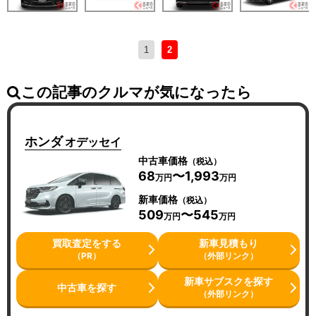
1
2
この記事のクルマが気になったら
ホンダ
オデッセイ
中古車価格
（税込）
68
〜1,993
万円
万円
新車価格
（税込）
509
〜545
万円
万円
買取査定をする
新車見積もり
（PR）
（外部リンク）
新車サブスクを探す
中古車を探す
（外部リンク）