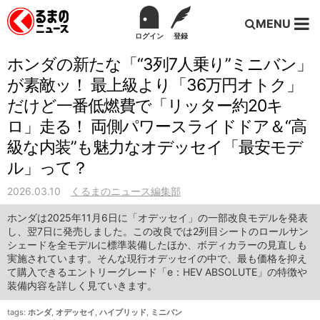
MENU
ログイン
登録
ホンダの新たな「“3列7人乗り”ミニバン」
が素敵ッ！ 最上級より「36万円オトク」
だけど一番低燃費で「リッター約20キ
ロ」走る！ 両側パワースライドドア＆“高
級な内装”も魅力なオデッセイ「最安モデ
ル」って？
2026.03.10
くるまのニュース編集部
ホンダは2025年11月6日に「オデッセイ」の一部改良モデルを発表
し、翌7日に発売しました。この改良では2列目シートのロールサン
シェードを全モデルに標準装備したほか、ボディカラーの見直しも
実施されています。そんな現行オデッセイの中で、最も価格を抑え
て購入できるエントリーグレード「e：HEV ABSOLUTE」の特徴や
装備内容を詳しく見ていきます。
tags:
ホンダ
,
オデッセイ
,
ハイブリッド
,
ミニバン