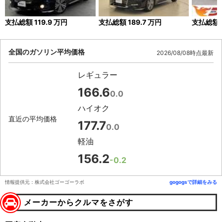
支払総額
119.9
万円
支払総額
189.7
万円
支払総額
全国のガソリン平均価格
2026/08/08時点最新
レギュラー
166.6
0.0
ハイオク
直近の平均価格
177.7
0.0
軽油
156.2
-0.2
情報提供元：株式会社ゴーゴーラボ
gogogsで詳細をみる
メーカーからクルマをさがす