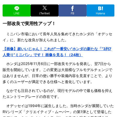
LINE
(Twitter)
FB
Hatena
一部改良で実用性アップ！
ミニバン市場において長年人気を集めてきたホンダの「オデッセ
イ」に、新たな改良が加えられました。
【画像】超いいじゃん！ これが“一番安い”ホンダの新たな「“3列7
人乗り”ミニバン」です！ 画像を見る！（24枚）
ホンダは2025年11月6日に一部改良モデルを発表し、翌7日から
販売を開始しています。この変更は大規模なフルモデルチェンジで
はありませんが、日常の使い勝手や装備内容を見直すことで、より
多くのユーザーが満足できる仕様へと進化しています。
なかでも注目されているのが、現行モデルの中で最も価格を抑え
たエントリーグレードの存在です。
オデッセイは1994年に誕生しました。当時ホンダが展開していた
RVシリーズ「クリエイティブ・ムーバー」の第1弾として登場した