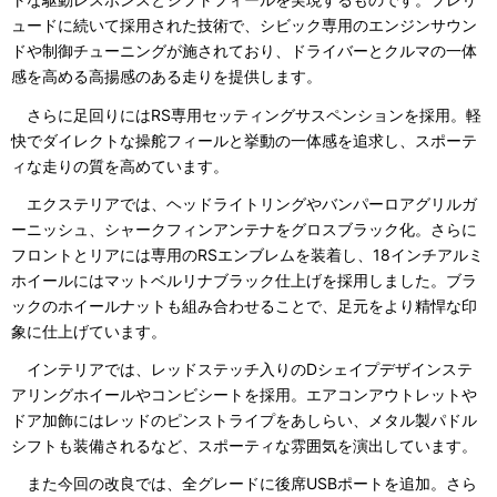
ュードに続いて採用された技術で、シビック専用のエンジンサウン
ドや制御チューニングが施されており、ドライバーとクルマの一体
感を高める高揚感のある走りを提供します。
さらに足回りにはRS専用セッティングサスペンションを採用。軽
快でダイレクトな操舵フィールと挙動の一体感を追求し、スポーテ
ィな走りの質を高めています。
エクステリアでは、ヘッドライトリングやバンパーロアグリルガ
ーニッシュ、シャークフィンアンテナをグロスブラック化。さらに
フロントとリアには専用のRSエンブレムを装着し、18インチアルミ
ホイールにはマットベルリナブラック仕上げを採用しました。ブラ
ックのホイールナットも組み合わせることで、足元をより精悍な印
象に仕上げています。
インテリアでは、レッドステッチ入りのDシェイプデザインステ
アリングホイールやコンビシートを採用。エアコンアウトレットや
ドア加飾にはレッドのピンストライプをあしらい、メタル製パドル
シフトも装備されるなど、スポーティな雰囲気を演出しています。
また今回の改良では、全グレードに後席USBポートを追加。さら