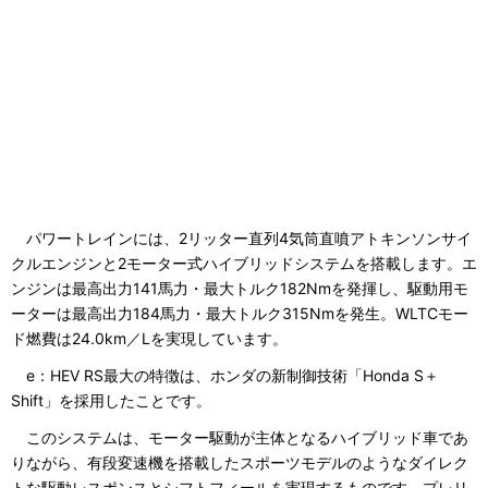
パワートレインには、2リッター直列4気筒直噴アトキンソンサイ
クルエンジンと2モーター式ハイブリッドシステムを搭載します。エ
ンジンは最高出力141馬力・最大トルク182Nmを発揮し、駆動用モ
ーターは最高出力184馬力・最大トルク315Nmを発生。WLTCモー
ド燃費は24.0km／Lを実現しています。
e：HEV RS最大の特徴は、ホンダの新制御技術「Honda S＋
Shift」を採用したことです。
このシステムは、モーター駆動が主体となるハイブリッド車であ
りながら、有段変速機を搭載したスポーツモデルのようなダイレク
トな駆動レスポンスとシフトフィールを実現するものです。プレリ