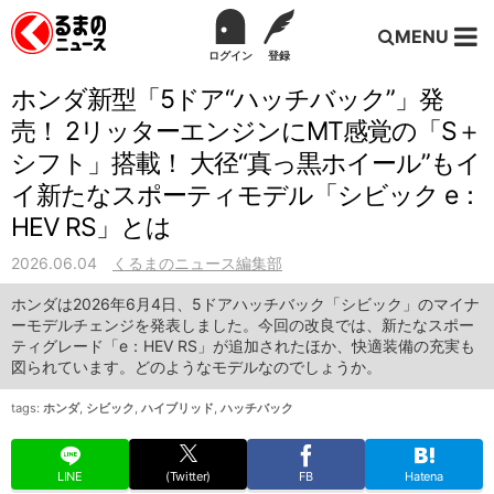
MENU
ログイン
登録
ホンダ新型「5ドア“ハッチバック”」発
売！ 2リッターエンジンにMT感覚の「S＋
シフト」搭載！ 大径“真っ黒ホイール”もイ
イ新たなスポーティモデル「シビック e：
HEV RS」とは
2026.06.04
くるまのニュース編集部
ホンダは2026年6月4日、5ドアハッチバック「シビック」のマイナ
ーモデルチェンジを発表しました。今回の改良では、新たなスポー
ティグレード「e：HEV RS」が追加されたほか、快適装備の充実も
図られています。どのようなモデルなのでしょうか。
tags:
ホンダ
,
シビック
,
ハイブリッド
,
ハッチバック
LINE
(Twitter)
FB
Hatena