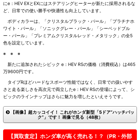
にe：HEV EXとEXにはステアリングヒーターが新たに採用されるな
ど、日常での使い勝手や快適性も向上しています。
ボディカラーは、「クリスタルブラック・パール」「プラチナホ
ワイト・パール」「ソニックグレー・パール」「シーベッドブル
ー・パール」「プレミアムクリスタルレッド・メタリック」の全5
色を設定しています。
※ ※ ※
新たに追加されたシビック e：HEV RSの価格（消費税込）は465
万9600円です。
タイプRほどハードなスポーツ性能ではなく、日常での扱いやす
さと走る楽しさを高次元で両立したe：HEV RSの登場によって、シ
ビックのラインナップはさらに魅力を増したといえそうです。
【画像】超カッコイイ！ これがホンダ新型「5ドア“ハッチバッ
ク”」です！ 画像で見る（48枚）
【買取査定】ホンダ車が高く売れる！？（PR・外部