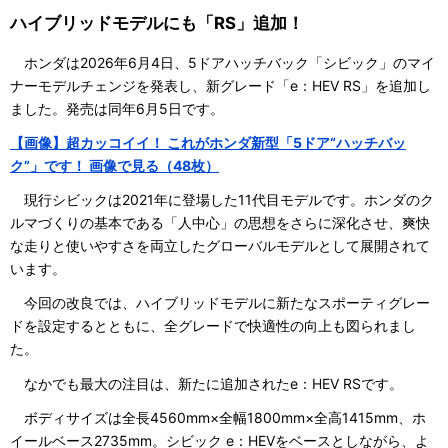
ハイブリッドモデルにも「RS」追加！
ホンダは2026年6月4日、5ドアハッチバック「シビック」のマイ
ナーモデルチェンジを発表し、新グレード「e：HEV RS」を追加し
ました。発売は同年6月5日です。
【画像】超カッコイイ！ これがホンダ新型「5ドア“ハッチバッ
ク”」です！ 画像で見る（48枚）
現行シビックは2021年に登場した11代目モデルです。ホンダのク
ルマづくりの基本である「人中心」の思想をさらに深化させ、爽快
な走りと使いやすさを両立したグローバルモデルとして展開されて
います。
今回の改良では、ハイブリッドモデルに新たなスポーティグレー
ドを設定するとともに、全グレードで快適性の向上も図られまし
た。
なかでも最大の注目は、新たに追加されたe：HEV RSです。
ボディサイズは全長4560mm×全幅1800mm×全高1415mm、ホ
イールベース2735mm。シビック e：HEVをベースとしながら、よ