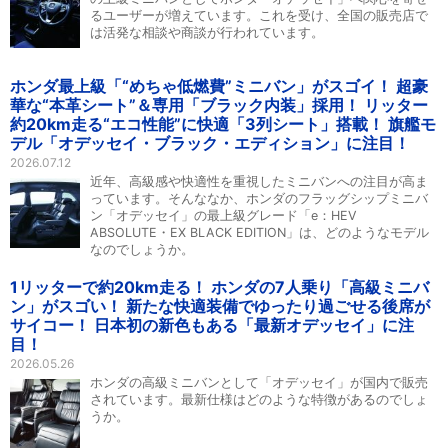
るユーザーが増えています。これを受け、全国の販売店で
は活発な相談や商談が行われています。
ホンダ最上級「“めちゃ低燃費”ミニバン」がスゴイ！ 超豪
華な“本革シート”＆専用「ブラック内装」採用！ リッター
約20km走る“エコ性能”に快適「3列シート」搭載！ 旗艦モ
デル「オデッセイ・ブラック・エディション」に注目！
2026.07.12
近年、高級感や快適性を重視したミニバンへの注目が高ま
っています。そんななか、ホンダのフラッグシップミニバ
ン「オデッセイ」の最上級グレード「e：HEV
ABSOLUTE・EX BLACK EDITION」は、どのようなモデル
なのでしょうか。
1リッターで約20km走る！ ホンダの7人乗り「高級ミニバ
ン」がスゴい！ 新たな快適装備でゆったり過ごせる後席が
サイコー！ 日本初の新色もある「最新オデッセイ」に注
目！
2026.05.26
ホンダの高級ミニバンとして「オデッセイ」が国内で販売
されています。最新仕様はどのような特徴があるのでしょ
うか。