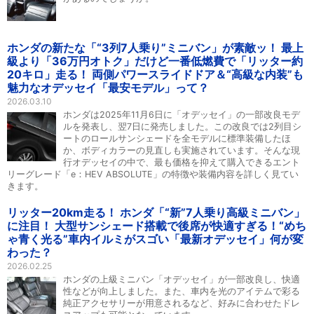
ホンダの新たな「“3列7人乗り”ミニバン」が素敵ッ！ 最上
級より「36万円オトク」だけど一番低燃費で「リッター約
20キロ」走る！ 両側パワースライドドア＆“高級な内装”も
魅力なオデッセイ「最安モデル」って？
2026.03.10
ホンダは2025年11月6日に「オデッセイ」の一部改良モデ
ルを発表し、翌7日に発売しました。この改良では2列目シ
ートのロールサンシェードを全モデルに標準装備したほ
か、ボディカラーの見直しも実施されています。そんな現
行オデッセイの中で、最も価格を抑えて購入できるエント
リーグレード「e：HEV ABSOLUTE」の特徴や装備内容を詳しく見てい
きます。
リッター20km走る！ ホンダ「“新”7人乗り高級ミニバン」
に注目！ 大型サンシェード搭載で後席が快適すぎる！“めち
ゃ青く光る”車内イルミがスゴい「最新オデッセイ」何が変
わった？
2026.02.25
ホンダの上級ミニバン「オデッセイ」が一部改良し、快適
性などが向上しました。また、車内を光のアイテムで彩る
純正アクセサリーが用意されるなど、好みに合わせたドレ