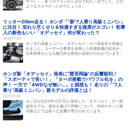
ザー）」。多くのファンから注目された一台でした。どの
ようなクルマだったのでしょうか。
リッター20km走る！ ホンダ「“新”7人乗り高級ミニバン」
に注目！ 至れり尽くせり＆快適すぎる後席がスゴい！ 初導
入の新色もいい「オデッセイ」何が変わった？
2026.01.20
ホンダの高級ミニバン「オデッセイ」の一部改良を実施さ
れました。ユーザーの要望を反映した快適装備の拡充や、
日本初導入となる魅力的な新色の追加が行われています。
ホンダ新「オデッセイ」発表に“賛否両論”の反響殺到！
「スポーティで良い！」「ターボ搭載でパワフル化を」の
声！ 一方で「4WDなぜ無い…」と困惑も！ 走りの「“7人
乗り”高級ミニバン」新モデルの評価とは！
2025.12.26
ホンダが2025年11月7日に発売した「オデッセイ」の一部
改良モデル。進化を遂げた同車について、SNSやネット掲
示板などでは様々な反響が寄せられています。