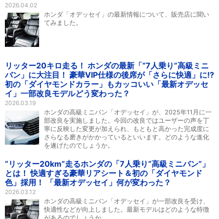
2026.04.02
ホンダ「オデッセイ」の最新情報について、販売店に聞い
てみました。
リッター20キロ走る！ ホンダの最新「“7人乗り”高級ミニ
バン」に大注目！ 豪華VIP仕様の後席が「さらに快適」に!?
初の「ダイヤモンドカラー」もカッコいい「最新オデッセ
イ」一部改良モデルどう変わった？
2026.03.19
ホンダの高級ミニバン「オデッセイ」が、2025年11月に一
部改良を実施しました。今回の改良ではユーザーの声を丁
寧に反映した変更が加えられ、もともと高かった完成度に
さらなる磨きがかかっているといいます。どのような進化
を遂げたのでしょうか。
“リッター20km”走るホンダの「7人乗り“高級ミニバン”」
とは！ 快適すぎる豪華リアシート＆初の「ダイヤモンド
色」採用！ 「最新オデッセイ」何が変わった？
2026.03.12
ホンダの高級ミニバン「オデッセイ」が一部改良を受け、
快適性などが向上しました。最新モデルはどのような特徴
があるのでしょうか。