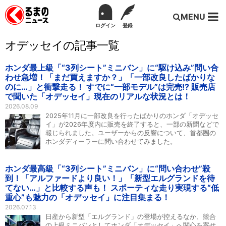
MENU
ログイン
登録
オデッセイの記事一覧
ホンダ最上級「“3列シート”ミニバン」に“駆け込み”問い合
わせ急増！「まだ買えますか？」「一部改良したばかりな
のに…」と衝撃走る！ すでに“一部モデル”は完売!? 販売店
で聞いた「オデッセイ」現在のリアルな状況とは！
2026.08.09
2025年11月に一部改良を行ったばかりのホンダ「オデッセ
イ」が2026年度内に販売を終了すると、一部の新聞などで
報じられました。ユーザーからの反響について、首都圏の
ホンダディーラーに問い合わせてみました。
ホンダ最高級「“3列シート”ミニバン」に“問い合わせ”殺
到！「アルファードより良い！」「新型エルグランドを待
てない…」と比較する声も！ スポーティな走り実現する“低
重心”も魅力の「オデッセイ」に注目集まる！
2026.07.13
日産から新型「エルグランド」の登場が控えるなか、競合
の上級ミニバンとしてホンダ「オデッセイ」へ関心を寄せ