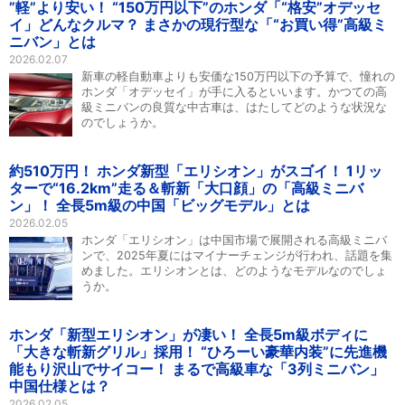
”軽”より安い！ “150万円以下”のホンダ「“格安”オデッセ
イ」どんなクルマ？ まさかの現行型な「“お買い得”高級ミ
ニバン」とは
2026.02.07
新車の軽自動車よりも安価な150万円以下の予算で、憧れの
ホンダ「オデッセイ」が手に入るといいます。かつての高
級ミニバンの良質な中古車は、はたしてどのような状況な
のでしょうか。
約510万円！ ホンダ新型「エリシオン」がスゴイ！ 1リッ
ターで“16.2km”走る＆斬新「大口顔」の「高級ミニバ
ン」！ 全長5m級の中国「ビッグモデル」とは
2026.02.05
ホンダ「エリシオン」は中国市場で展開される高級ミニバ
ンで、2025年夏にはマイナーチェンジが行われ、話題を集
めました。エリシオンとは、どのようなモデルなのでしょ
うか。
ホンダ「新型エリシオン」が凄い！ 全長5m級ボディに
「大きな斬新グリル」採用！ “ひろーい豪華内装”に先進機
能もり沢山でサイコー！ まるで高級車な「3列ミニバン」
中国仕様とは？
2026.02.05