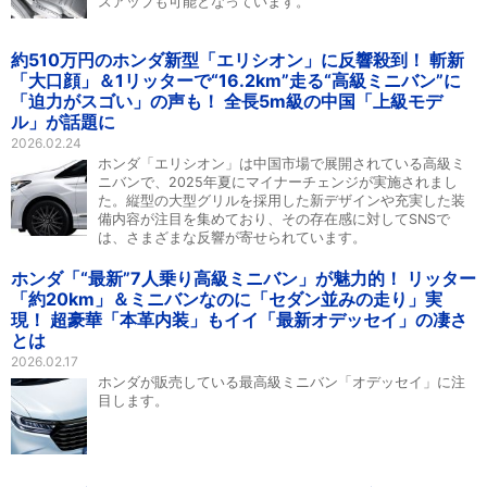
スアップも可能となっています。
約510万円のホンダ新型「エリシオン」に反響殺到！ 斬新
「大口顔」＆1リッターで“16.2km”走る“高級ミニバン”に
「迫力がスゴい」の声も！ 全長5m級の中国「上級モデ
ル」が話題に
2026.02.24
ホンダ「エリシオン」は中国市場で展開されている高級ミ
ニバンで、2025年夏にマイナーチェンジが実施されまし
た。縦型の大型グリルを採用した新デザインや充実した装
備内容が注目を集めており、その存在感に対してSNSで
は、さまざまな反響が寄せられています。
ホンダ「“最新”7人乗り高級ミニバン」が魅力的！ リッター
「約20km」＆ミニバンなのに「セダン並みの走り」実
現！ 超豪華「本革内装」もイイ「最新オデッセイ」の凄さ
とは
2026.02.17
ホンダが販売している最高級ミニバン「オデッセイ」に注
目します。