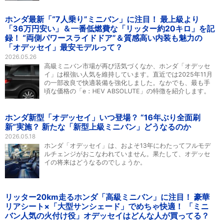
ホンダ最新「“7人乗り”ミニバン」に注目！ 最上級より
「36万円安い」＆一番低燃費な「リッター約20キロ」を記
録！ “両側パワースライドドア”＆質感高い内装も魅力の
「オデッセイ」最安モデルって？
2026.05.26
高級ミニバン市場が再び活気づくなか、ホンダ「オデッセ
イ」は根強い人気を維持しています。直近では2025年11月
の一部改良で快適装備を強化しました。なかでも、最も手
頃な価格の「e：HEV ABSOLUTE」の特徴を紹介します。
ホンダ新型「オデッセイ」いつ登場？ “16年ぶり全面刷
新”実施？ 新たな「新型上級ミニバン」どうなるのか
2026.05.18
ホンダ「オデッセイ」は、およそ13年にわたってフルモデ
ルチェンジがおこなわれていません。果たして、オデッセ
イの将来はどうなるのでしょうか。
リッター20km走るホンダ「高級ミニバン」に注目！ 豪華
リアシート×「大型サンシェード」でめちゃ快適！ 「ミニ
バン人気の火付け役」オデッセイはどんな人が買ってる？