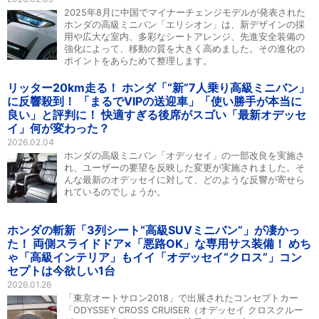
2025年8月に中国でマイナーチェンジモデルが発表された
ホンダの高級ミニバン「エリシオン」は、新デザインの採
用や広大な室内、多彩なシートアレンジ、先進安全装備の
強化によって、移動の質を大きく高めました。その進化の
ポイントをあらためて整理します。
リッター20km走る！ ホンダ「“新”7人乗り高級ミニバン」
に反響殺到！ 「まるでVIPの送迎車」「使い勝手が本当に
良い」と評判に！ 快適すぎる後席がスゴい「最新オデッセ
イ」何が変わった？
2026.02.04
ホンダの高級ミニバン「オデッセイ」の一部改良を実施さ
れ、ユーザーの要望を反映した変更が実施されました。そ
んな最新のオデッセイに対して、どのような反響が寄せら
れているのでしょうか。
ホンダの斬新「3列シート“高級SUVミニバン”」が凄かっ
た！ 両側スライドドア×「悪路OK」な専用サス装備！ めち
ゃ「高級インテリア」もイイ「オデッセイ“クロス”」コン
セプトは今欲しい1台
2026.01.26
「東京オートサロン2018」で出展されたコンセプトカー
「ODYSSEY CROSS CRUISER（オデッセイ クロスクルー