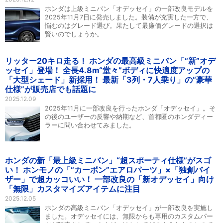
ホンダは上級ミニバン「オデッセイ」の一部改良モデルを
2025年11月7日に発売しました。装備が充実した一方で、
悩むのはグレード選び。果たして最廉価グレードの選択は
賢いのでしょうか。
リッター20キロ走る！ ホンダの最高級ミニバン「“新”オデ
ッセイ」登場！ 全長4.8m“堂々”ボディに快適度アップの
「大型シェード」新採用！ 最新「3列・7人乗り」の“豪華
仕様”が販売店でも話題に
2025.12.09
2025年11月に一部改良を行ったホンダ「オデッセイ」。そ
の後のユーザーの反響や納期など、首都圏のホンダディー
ラーに問い合わせてみました。
ホンダの新「最上級ミニバン」“超スポーティ仕様”がスゴ
い！ ホンモノの「“カーボン”エアロパーツ」×「独創バイ
ザー」で超カッコいい！ 一部改良の「新オデッセイ」向け
「無限」カスタマイズアイテムに注目
2025.12.05
ホンダの高級ミニバン「オデッセイ」が一部改良を実施し
ました。オデッセイには、無限からも専用のカスタムパー