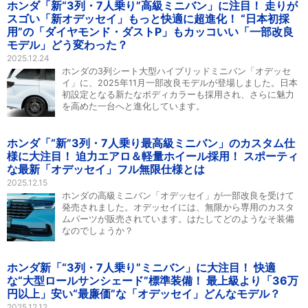
ホンダ「新“3列・7人乗り”高級ミニバン」に注目！ 走りが
スゴい「新オデッセイ」もっと快適に超進化！ “日本初採
用”の「ダイヤモンド・ダストP」もカッコいい「一部改良
モデル」どう変わった？
2025.12.24
ホンダの3列シート大型ハイブリッドミニバン「オデッセ
イ」に、2025年11月一部改良モデルが登場しました。日本
初設定となる新たなボディカラーも採用され、さらに魅力
を高めた一台へと進化しています。
ホンダ「“新”3列・7人乗り最高級ミニバン」のカスタム仕
様に大注目！ 迫力エアロ＆軽量ホイール採用！ スポーティ
な最新「オデッセイ」フル無限仕様とは
2025.12.15
ホンダの高級ミニバン「オデッセイ」が一部改良を受けて
発売されました。オデッセイには、無限から専用のカスタ
ムパーツが販売されています。はたしてどのようなそ装備
なのでしょうか？
ホンダ新「“3列・7人乗り”ミニバン」に大注目！ 快適
な“大型ロールサンシェード”標準装備！ 最上級より「36万
円以上」安い“最廉価”な「オデッセイ」どんなモデル？
2025.12.12