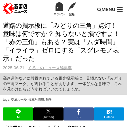
MENU
ログイン
登録
道路の掲示板に「みどりの三角」点灯！
意味は何ですか？ 知らないと損ですよ！
「赤の三角」もある？ 実は「ムダ時間」
「イライラ」ゼロにする「スグレモノ表
示」だった
2025.06.21
くるまのニュース編集部
高速道路などに設置されている電光掲示板に、見慣れない「みどり
の三角マーク」が現れることがあります。一体どんな意味で、これ
を見かけたらどうすればいいのでしょうか。
tags:
交通ルール
,
役立ち情報
,
雑学
LINE
(Twitter)
FB
Hatena