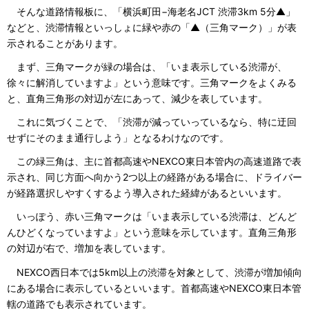
そんな道路情報板に、「横浜町田−海老名JCT 渋滞3km 5分▲」
などと、渋滞情報といっしょに緑や赤の「▲（三角マーク）」が表
示されることがあります。
まず、三角マークが緑の場合は、「いま表示している渋滞が、
徐々に解消していますよ」という意味です。三角マークをよくみる
と、直角三角形の対辺が左にあって、減少を表しています。
これに気づくことで、「渋滞が減っていっているなら、特に迂回
せずにそのまま通行しよう」となるわけなのです。
この緑三角は、主に首都高速やNEXCO東日本管内の高速道路で表
示され、同じ方面へ向かう2つ以上の経路がある場合に、ドライバー
が経路選択しやすくするよう導入された経緯があるといいます。
いっぽう、赤い三角マークは「いま表示している渋滞は、どんど
んひどくなっていますよ」という意味を示しています。直角三角形
の対辺が右で、増加を表しています。
NEXCO西日本では5km以上の渋滞を対象として、渋滞が増加傾向
にある場合に表示しているといいます。首都高速やNEXCO東日本管
轄の道路でも表示されています。