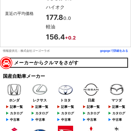
ハイオク
直近の平均価格
177.8
0.0
軽油
156.4
+0.2
情報提供元：株式会社ゴーゴーラボ
gogogsで詳細をみる
メーカーからクルマをさがす
国産自動車メーカー
ホンダ
レクサス
トヨタ
日産
マツダ
記事一覧
記事一覧
記事一覧
記事一覧
記事一覧
カタログ
カタログ
カタログ
カタログ
カタログ
中古車
中古車
中古車
中古車
中古車